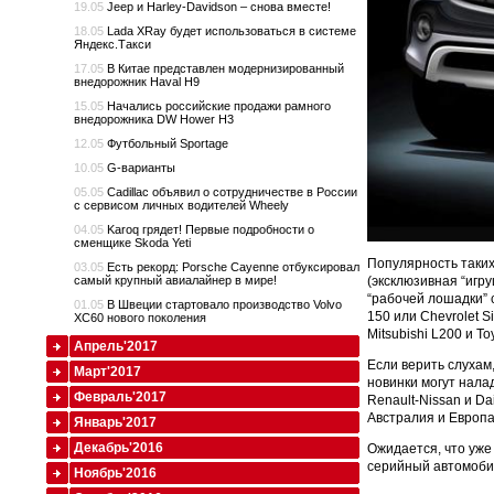
19.05
Jeep и Harley-Davidson – снова вместе!
18.05
Lada XRay будет использоваться в системе
Яндекс.Такси
17.05
В Китае представлен модернизированный
внедорожник Haval H9
15.05
Начались российские продажи рамного
внедорожника DW Hower H3
12.05
Футбольный Sportage
10.05
G-варианты
05.05
Cadillac объявил о сотрудничестве в России
с сервисом личных водителей Wheely
04.05
Karoq грядет! Первые подробности о
сменщике Skoda Yeti
Популярность таких
03.05
Есть рекорд: Porsche Cayenne отбуксировал
(эксклюзивная “игр
самый крупный авиалайнер в мире!
“рабочей лошадки” 
01.05
В Швеции стартовало производство Volvo
150 или Chevrolet S
XC60 нового поколения
Mitsubishi L200 и Toy
Апрель'2017
Если верить слухам
Март'2017
новинки могут нала
Февраль'2017
Renault-Nissan и D
Австралия и Европа
Январь'2017
Декабрь'2016
Ожидается, что уже
серийный автомобил
Ноябрь'2016