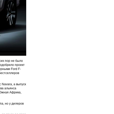
сих пор не было
r одобрило проект
ерными Ford F-
 бестселлеров
 Navara, а выпуск
тва альянса
 Южная Африка,
а, но у дилеров