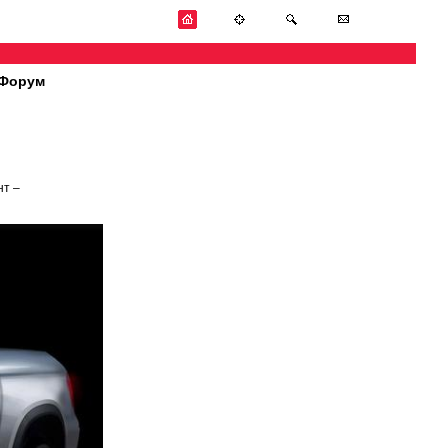
Форум
нт –