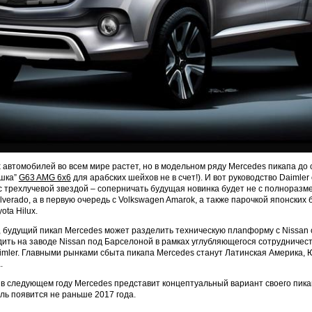
 автомобилей во всем мире растет, но в модельном ряду Mercedes пикапа до 
ушка”
G63 AMG 6x6
для арабских шейхов не в счет!). И вот руководство Daimle
с трехлучевой звездой – соперничать будущая новинка будет не с полноразм
ilverado, а в первую очередь с Volkswagen Amarok, а также парочкой японских
ota Hilux.
, будущий пикап Mercedes может разделить техническую плаnформу с Nissan с
дить на заводе Nissan под Барселоной в рамках углубляющегося сотрудничес
aimler. Главными рынками сбыта пикапа Mercedes станут Латинская Америка,
.
 в следующем году Mercedes представит концептуальный вариант своего пикап
ь появится не раньше 2017 года.