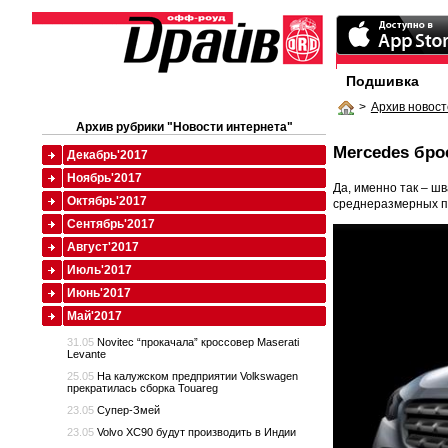
Подшивка
>
Архив новост
Архив рубрики "Новости интернета"
Mercedes бро
Декабрь'2017
Ноябрь'2017
Да, именно так – ш
Октябрь'2017
среднеразмерных п
Сентябрь'2017
Август'2017
Июль'2017
Июнь'2017
Май'2017
31.05
Novitec “прокачала” кроссовер Maserati
Levante
25.05
На калужском предприятии Volkswagen
прекратилась сборка Touareg
23.05
Супер-Змей
23.05
Volvo XC90 будут производить в Индии