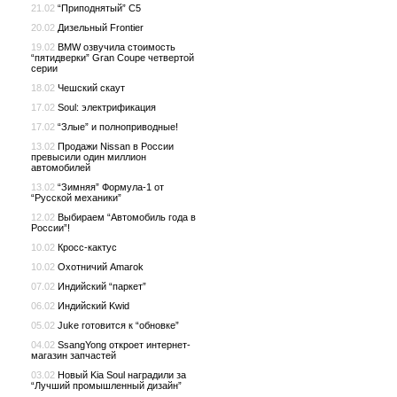
21.02
“Приподнятый” C5
20.02
Дизельный Frontier
19.02
BMW озвучила стоимость
“пятидверки” Gran Coupe четвертой
серии
18.02
Чешский скаут
17.02
Soul: электрификация
17.02
“Злые” и полноприводные!
13.02
Продажи Nissan в России
превысили один миллион
автомобилей
13.02
“Зимняя” Формула-1 от
“Русской механики”
12.02
Выбираем “Автомобиль года в
России”!
10.02
Кросс-кактус
10.02
Охотничий Amarok
07.02
Индийский “паркет”
06.02
Индийский Kwid
05.02
Juke готовится к “обновке”
04.02
SsangYong откроет интернет-
магазин запчастей
03.02
Новый Kia Soul наградили за
“Лучший промышленный дизайн”