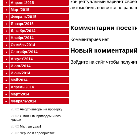
концептуальный вариант своег
Апрель'2015
автомобиль появится не раньше
Март'2015
Февраль'2015
Январь'2015
Комментарии посети
Декабрь'2014
Ноябрь'2014
Комментариев нет
Октябрь'2014
Новый комментари
Сентябрь'2014
Август'2014
Войдите
на сайт чтобы получи
Июль'2014
Июнь'2014
Май'2014
Апрель'2014
Март'2014
Февраль'2014
28.02
Амортизаторы на проверку!
27.02
С полным приводом и без
крыши
26.02
Мал, да удал!
25.02
Черное и серебристое