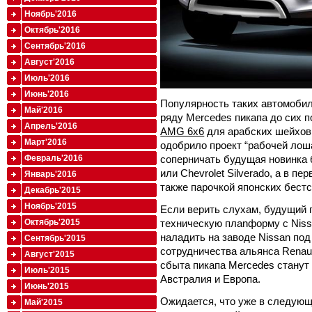
Ноябрь'2016
Октябрь'2016
Сентябрь'2016
Август'2016
Июль'2016
Июнь'2016
Популярность таких автомобил
Май'2016
ряду Mercedes пикапа до сих п
Апрель'2016
AMG 6x6
для арабских шейхов н
Март'2016
одобрило проект “рабочей лош
соперничать будущая новинка 
Февраль'2016
или Chevrolet Silverado, а в п
Январь'2016
также парочкой японских бестсе
Декабрь'2015
Ноябрь'2015
Если верить слухам, будущий 
техническую плаnформу с Nissa
Октябрь'2015
наладить на заводе Nissan по
Сентябрь'2015
сотрудничества альянса Renaul
Август'2015
сбыта пикапа Mercedes станут
Июль'2015
Австралия и Европа.
Июнь'2015
Ожидается, что уже в следующ
Май'2015