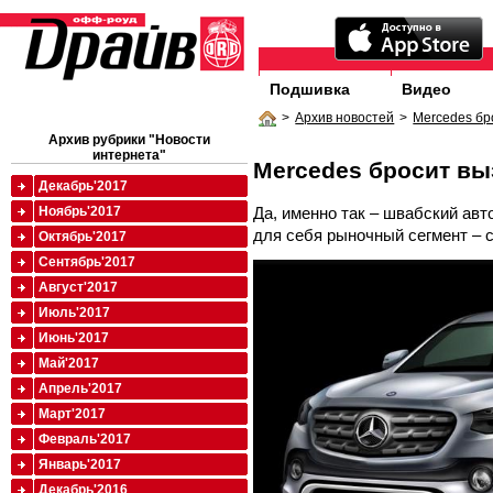
Подшивка
Видео
>
Архив новостей
>
Mercedes бр
Архив рубрики "Новости
интернета"
Mercedes бросит вы
Декабрь'2017
Да, именно так – швабский ав
Ноябрь'2017
для себя рыночный сегмент – 
Октябрь'2017
Сентябрь'2017
Август'2017
Июль'2017
Июнь'2017
Май'2017
Апрель'2017
Март'2017
Февраль'2017
Январь'2017
Декабрь'2016