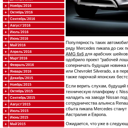
Ноябрь'2016
Октябрь'2016
Сентябрь'2016
Август'2016
Июль'2016
Июнь'2016
Популярность таких автомобил
Май'2016
ряду Mercedes пикапа до сих п
Апрель'2016
AMG 6x6
для арабских шейхов н
Март'2016
одобрило проект “рабочей лош
соперничать будущая новинка 
Февраль'2016
или Chevrolet Silverado, а в п
Январь'2016
также парочкой японских бестсе
Декабрь'2015
Ноябрь'2015
Если верить слухам, будущий 
техническую плаnформу с Nissa
Октябрь'2015
наладить на заводе Nissan по
Сентябрь'2015
сотрудничества альянса Renaul
Август'2015
сбыта пикапа Mercedes станут
Июль'2015
Австралия и Европа.
Июнь'2015
Ожидается, что уже в следующ
Май'2015