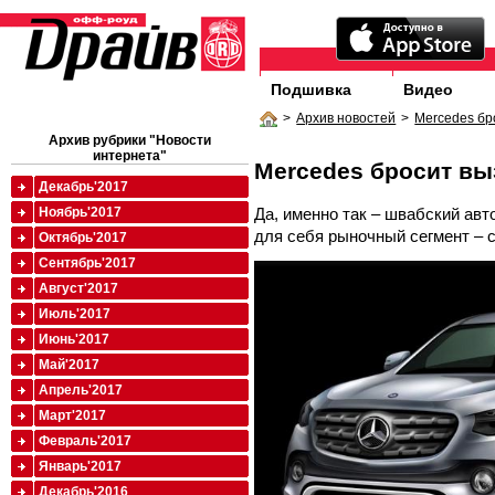
Подшивка
Видео
>
Архив новостей
>
Mercedes бр
Архив рубрики "Новости
интернета"
Mercedes бросит вы
Декабрь'2017
Да, именно так – швабский ав
Ноябрь'2017
для себя рыночный сегмент – 
Октябрь'2017
Сентябрь'2017
Август'2017
Июль'2017
Июнь'2017
Май'2017
Апрель'2017
Март'2017
Февраль'2017
Январь'2017
Декабрь'2016