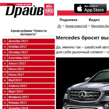
Подшивка
Видео
>
Архив новостей
>
Mercedes бр
Архив рубрики "Новости
интернета"
Mercedes бросит вы
Декабрь'2017
Да, именно так – швабский ав
Ноябрь'2017
для себя рыночный сегмент – 
Октябрь'2017
Сентябрь'2017
Август'2017
Июль'2017
Июнь'2017
Май'2017
Апрель'2017
Март'2017
Февраль'2017
Январь'2017
Декабрь'2016