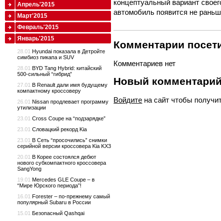
концептуальный вариант своег
Апрель'2015
автомобиль появится не раньше
Март'2015
Февраль'2015
Январь'2015
Комментарии посети
28.01
Hyundai показала в Детройте
симбиоз пикапа и SUV
Комментариев нет
28.01
BYD Tang Hybrid: китайский
500-сильный “гибрид”
Новый комментари
27.01
В Renault дали имя будущему
компактному кроссоверу
Войдите
на сайт чтобы получи
26.01
Nissan продлевает программу
утилизации
23.01
Cross Coupe на “подзарядке”
23.01
Словацкий рекорд Kia
23.01
В Сеть “просочились” снимки
серийной версии кроссовера Kia KX3
20.01
В Корее состоялся дебют
нового субкомпактного кроссовера
SangYong
19.01
Mercedes GLE Coupe – в
“Мире Юрского периода”!
16.01
Forester – по-прежнему самый
популярный Subaru в России
15.01
Безопасный Qashqai