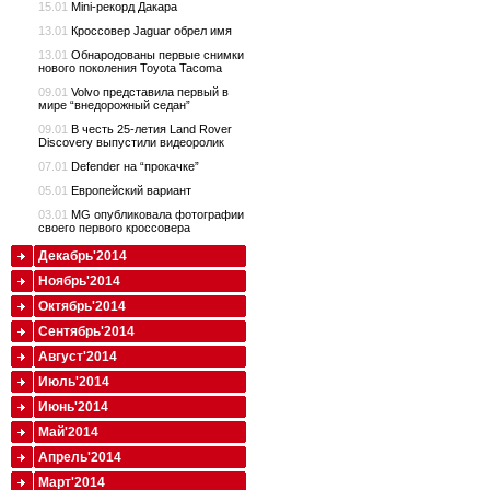
15.01
Mini-рекорд Дакара
13.01
Кроссовер Jaguar обрел имя
13.01
Обнародованы первые снимки
нового поколения Toyota Tacoma
09.01
Volvo представила первый в
мире “внедорожный седан”
09.01
В честь 25-летия Land Rover
Discovery выпустили видеоролик
07.01
Defender на “прокачке”
05.01
Европейский вариант
03.01
MG опубликовала фотографии
своего первого кроссовера
Декабрь'2014
Ноябрь'2014
Октябрь'2014
Сентябрь'2014
Август'2014
Июль'2014
Июнь'2014
Май'2014
Апрель'2014
Март'2014