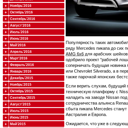
Ноябрь'2016
Октябрь'2016
Сентябрь'2016
Август'2016
Июль'2016
Июнь'2016
Популярность таких автомобил
Май'2016
ряду Mercedes пикапа до сих п
Апрель'2016
AMG 6x6
для арабских шейхов н
Март'2016
одобрило проект “рабочей лош
соперничать будущая новинка 
Февраль'2016
или Chevrolet Silverado, а в п
Январь'2016
также парочкой японских бестсе
Декабрь'2015
Ноябрь'2015
Если верить слухам, будущий 
техническую плаnформу с Nissa
Октябрь'2015
наладить на заводе Nissan по
Сентябрь'2015
сотрудничества альянса Renaul
Август'2015
сбыта пикапа Mercedes станут
Июль'2015
Австралия и Европа.
Июнь'2015
Ожидается, что уже в следующ
Май'2015