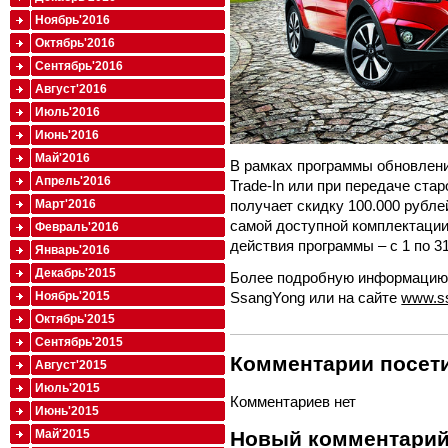
Ноябрь'2016
Октябрь'2016
Сентябрь'2016
Август'2016
Июль'2016
Июнь'2016
Май'2016
В рамках программы обновлени
Апрель'2016
Trade-In или при передаче ста
Март'2016
получает скидку 100.000 рубле
самой доступной комплектации
Февраль'2016
действия программы – с 1 по 31
Январь'2016
Декабрь'2015
Более подробную информацию 
Ноябрь'2015
SsangYong или на сайте
www.s
Октябрь'2015
Сентябрь'2015
Комментарии посети
Август'2015
Июль'2015
Комментариев нет
Июнь'2015
Новый комментари
Май'2015