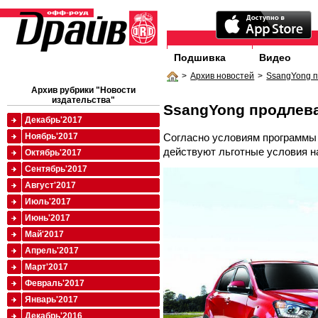
Подшивка
Видео
>
Архив новостей
>
SsangYong п
Архив рубрики "Новости
издательства"
SsangYong продлев
Декабрь'2017
Согласно условиям программы 
Ноябрь'2017
действуют льготные условия н
Октябрь'2017
Сентябрь'2017
Август'2017
Июль'2017
Июнь'2017
Май'2017
Апрель'2017
Март'2017
Февраль'2017
Январь'2017
Декабрь'2016