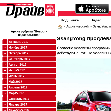
Подшивка
Видео
>
Архив новостей
>
SsangYong п
Архив рубрики "Новости
издательства"
SsangYong продлев
Декабрь'2017
Согласно условиям программы 
Ноябрь'2017
действуют льготные условия н
Октябрь'2017
Сентябрь'2017
Август'2017
Июль'2017
Июнь'2017
Май'2017
Апрель'2017
Март'2017
Февраль'2017
Январь'2017
Декабрь'2016