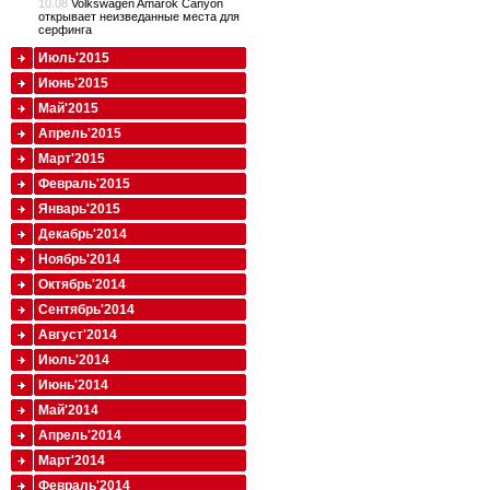
10.08
Volkswagen Amarok Canyon
открывает неизведанные места для
серфинга
Июль'2015
Июнь'2015
Май'2015
Апрель'2015
Март'2015
Февраль'2015
Январь'2015
Декабрь'2014
Ноябрь'2014
Октябрь'2014
Сентябрь'2014
Август'2014
Июль'2014
Июнь'2014
Май'2014
Апрель'2014
Март'2014
Февраль'2014