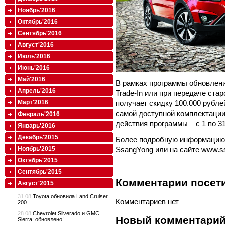
Ноябрь'2016
Октябрь'2016
Сентябрь'2016
Август'2016
Июль'2016
Июнь'2016
Май'2016
В рамках программы обновлени
Апрель'2016
Trade-In или при передаче ста
Март'2016
получает скидку 100.000 рубле
самой доступной комплектации
Февраль'2016
действия программы – с 1 по 31
Январь'2016
Декабрь'2015
Более подробную информацию 
Ноябрь'2015
SsangYong или на сайте
www.s
Октябрь'2015
Сентябрь'2015
Комментарии посети
Август'2015
31.08
Toyota обновила Land Cruiser
Комментариев нет
200
28.08
Chevrolet Silverado и GMC
Новый комментари
Sierra: обновлено!