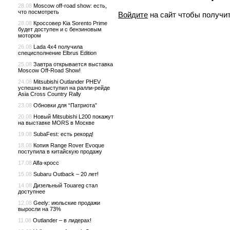
28.08
Moscow off-road show: есть,
что посмотреть
Войдите
на сайт чтобы получи
28.08
Кроссовер Kia Sorento Prime
будет доступен и с бензиновым
мотором
26.08
Lada 4x4 получила
специсполнение Elbrus Edition
25.08
Завтра открывается выставка
Moscow Off-Road Show!
24.08
Mitsubishi Outlander PHEV
успешно выступил на ралли-рейде
Asia Cross Country Rally
23.08
Обновки для “Патриота”
20.08
Новый Mitsubishi L200 покажут
на выставке MORS в Москве
19.08
SubaFest: есть рекорд!
18.08
Копия Range Rover Evoque
поступила в китайскую продажу
17.08
Alfa-кросс
15.08
Subaru Outback – 20 лет!
14.08
Дизельный Touareg стал
доступнее
12.08
Geely: июльские продажи
выросли на 73%
11.08
Outlander – в лидерах!