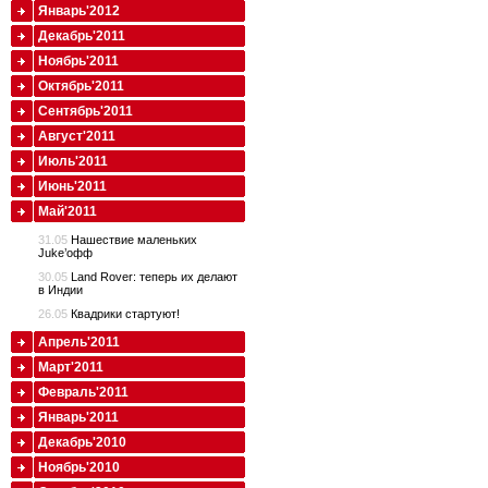
Январь'2012
Декабрь'2011
Ноябрь'2011
Октябрь'2011
Сентябрь'2011
Август'2011
Июль'2011
Июнь'2011
Май'2011
31.05
Нашествие маленьких
Juke’oфф
30.05
Land Rover: теперь их делают
в Индии
26.05
Квадрики стартуют!
Апрель'2011
Март'2011
Февраль'2011
Январь'2011
Декабрь'2010
Ноябрь'2010