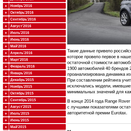
Ноябрь'2016
Октябрь'2016
Сентябрь'2016
Август'2016
Июль'2016
Июнь'2016
Май'2016
Такие данные привело российск
Апрель'2016
которое провело первое в наш
Март'2016
остаточной стоимости автомоби
Февраль'2016
1900 автомобилей 40 брендов 
Январь'2016
проанализирована динамика из
При составлении рейтинга учи
Декабрь'2015
исключались модели, имевшие
Ноябрь'2015
минимальных значений для каж
Октябрь'2015
Сентябрь'2015
В конце 2014 года Range Rove
с лучшими показателями остат
Август'2015
авторитетной премии Eurotax.
Июль'2015
Июнь'2015
Май'2015