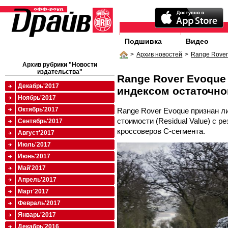
Подшивка
Видео
>
Архив новостей
>
Range Rover
Архив рубрики "Новости
издательства"
Range Rover Evoque
Декабрь'2017
индексом остаточно
Ноябрь'2017
Октябрь'2017
Range Rover Evoque признан л
стоимости (Residual Value) с 
Сентябрь'2017
кроссоверов C-сегмента.
Август'2017
Июль'2017
Июнь'2017
Май'2017
Апрель'2017
Март'2017
Февраль'2017
Январь'2017
Декабрь'2016