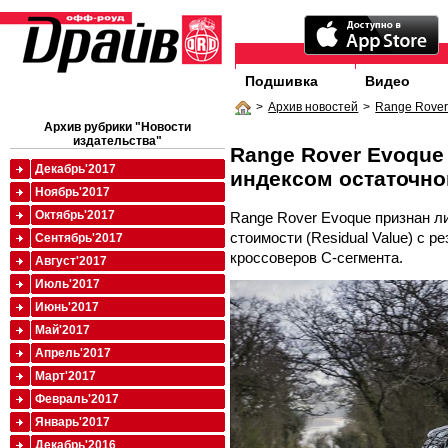
Подшивка
Видео
>
Архив новостей
>
Range Rover
Архив рубрики "Новости
издательства"
Range Rover Evoque
Декабрь'2017
индексом остаточно
Ноябрь'2017
Октябрь'2017
Range Rover Evoque признан л
стоимости (Residual Value) с 
Сентябрь'2017
кроссоверов C-сегмента.
Август'2017
Июль'2017
Июнь'2017
Май'2017
Апрель'2017
Март'2017
Февраль'2017
Январь'2017
Декабрь'2016