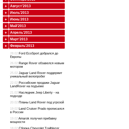
Август'2013
Июль'2013
Июнь'2013
Май'2013
Апрель'2013
Март'2013
Февраль'2013
28.02
Ford EcoSport добрался до
Европы
26.02
Range Rover обзавелся новым
мотором
25.02
Jaguar Land Rover поддержит
уникальный велопробег
22.02
Российские продажи Jaguar
LandRover на подъеме
21.02
Наследник Jeep Liberty - на
подходе
20.02
Планы Land Rover под угрозой
19.02
Land Cruiser Prado прописался
в России
19.02
Amarok получил прибавку
мощности
18.02
Сборка Chevrolet Trailblazer