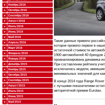
Ноябрь'2016
Октябрь'2016
Сентябрь'2016
Август'2016
Июль'2016
Июнь'2016
Май'2016
Такие данные привело российск
Апрель'2016
которое провело первое в наш
Март'2016
остаточной стоимости автомоби
Февраль'2016
1900 автомобилей 40 брендов 
Январь'2016
проанализирована динамика из
При составлении рейтинга учи
Декабрь'2015
исключались модели, имевшие
Ноябрь'2015
минимальных значений для каж
Октябрь'2015
Сентябрь'2015
В конце 2014 года Range Rove
с лучшими показателями остат
Август'2015
авторитетной премии Eurotax.
Июль'2015
Июнь'2015
Май'2015