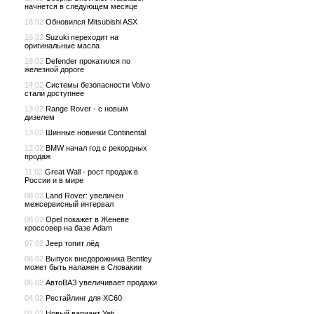
начнется в следующем месяце
18.02
Обновился Mitsubishi ASX
16.02
Suzuki переходит на
оригинальные масла
16.02
Defender прокатился по
железной дороге
14.02
Системы безопасности Volvo
стали доступнее
13.02
Range Rover - с новым
дизелем
13.02
Шинные новинки Continental
12.02
BMW начал год с рекордных
продаж
11.02
Great Wall - рост продаж в
России и в мире
08.02
Land Rover: увеличен
межсервисный интервал
08.02
Opel покажет в Женеве
кроссовер на базе Adam
07.02
Jeep топит лёд
06.02
Выпуск внедорожника Bentley
может быть налажен в Словакии
05.02
АвтоВАЗ увеличивает продажи
04.02
Рестайлинг для XC60
01.02
Новый вариант Yeti