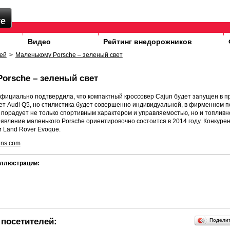
Видео
Рейтинг внедорожников
ей
>
Маленькому Porsche – зеленый свет
orsche – зеленый свет
фициально подтвердила, что компактный кроссовер Cajun будет запущен в п
ет Audi Q5, но стилистика будет совершенно индивидуальной, в фирменном 
, порадует не только спортивным характером и управляемостью, но и топливн
явление маленького Porsche ориентировочно состоится в 2014 году. Конкуре
 Land Rover Evoque.
ans.com
ллюстрации:
посетителей:
Подели