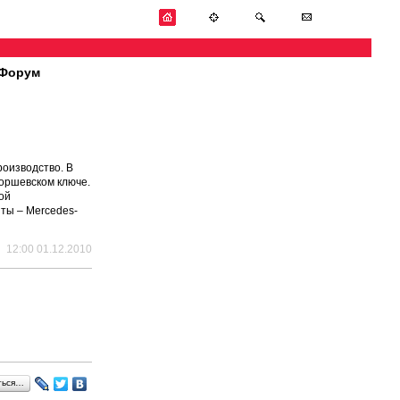
Форум
роизводство. В
поршевском ключе.
ой
нты – Mercedes-
12:00 01.12.2010
ться…