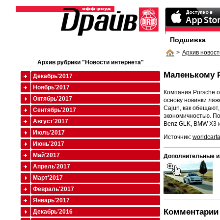
Подшивка
>
Архив новост
Архив рубрики "Новости интернета"
Маленькому P
Декабрь'2017
Ноябрь'2017
Компания Porsche о
Октябрь'2017
основу новинки ляж
Cajun, как обещают
Сентябрь'2017
экономичностью. По
Август'2017
Benz GLK, BMW X3 и
Июль'2017
Источник:
worldcarf
Июнь'2017
Май'2017
Дополнительные и
Апрель'2017
Март'2017
Февраль'2017
Январь'2017
Комментарии 
Декабрь'2016