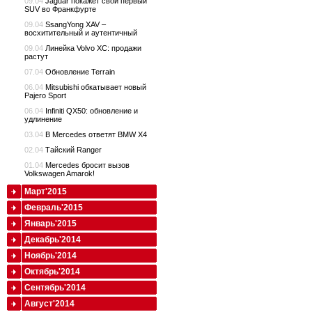
09.04
Jaguar покажет свой первый
SUV во Франкфурте
09.04
SsangYong XAV –
восхитительный и аутентичный
09.04
Линейка Volvo XC: продажи
растут
07.04
Обновление Terrain
06.04
Mitsubishi обкатывает новый
Pajero Sport
06.04
Infiniti QX50: обновление и
удлинение
03.04
В Mercedes ответят BMW X4
02.04
Тайский Ranger
01.04
Mercedes бросит вызов
Volkswagen Amarok!
Март'2015
Февраль'2015
Январь'2015
Декабрь'2014
Ноябрь'2014
Октябрь'2014
Сентябрь'2014
Август'2014