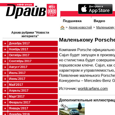
Подшивка
Видео
>
Архив новостей
>
Маленькому 
Архив рубрики "Новости
интернета"
Маленькому Porsche
Декабрь'2017
Компания Porsche официально 
Ноябрь'2017
Cajun будет запущен в произво
Октябрь'2017
но стилистика будет совершен
Сентябрь'2017
поршевском ключе. Cajun, как
Август'2017
характером и управляемостью,
Июль'2017
Появление маленького Porsche 
Июнь'2017
Конкуренты – Mercedes-Benz G
Май'2017
Источник:
worldcarfans.com
Апрель'2017
Март'2017
Дополнительные иллюстрац
Февраль'2017
Январь'2017
Декабрь'2016