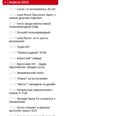
Апрель'2015
29.04
Lexus LX исполнилось 20 лет
28.04
Land Rover Discovery Sport: с
новым дизелем Ingenium
28.04
Iveco представила новый
полноприводный Daily
24.04
Лучший полноприводный
22.04
Land Rover: есть шесть
миллионов!
22.04
Турбо-RX
21.04
“Превосходный” XC90
20.04
Азиатский “гибрид”
20.04
Кроссовер NX – лидер
европейских продаж Lexus
17.04
Американский пилот
16.04
“Алмаз” на испытаниях
15.04
“Кактус” наградили за дизайн
15.04
Непальские приключения с
новым X-Trail
14.04
Hyundai Santa Fe готовится к
обновлению
14.04
Qoros покажет в Шанхае
прототип нового SUV