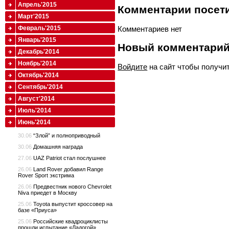
Апрель'2015
Комментарии посети
Март'2015
Комментариев нет
Февраль'2015
Январь'2015
Новый комментари
Декабрь'2014
Ноябрь'2014
Войдите
на сайт чтобы получи
Октябрь'2014
Сентябрь'2014
Август'2014
Июль'2014
Июнь'2014
30.06
“Злой” и полноприводный
30.06
Домашняя награда
27.06
UAZ Patriot стал послушнее
26.06
Land Rover добавил Range
Rover Sport экстрима
26.06
Предвестник нового Chevrolet
Niva приедет в Москву
25.06
Toyota выпустит кроссовер на
базе «Приуса»
25.06
Российские квадроциклисты
прошли испытание «Ладогой»