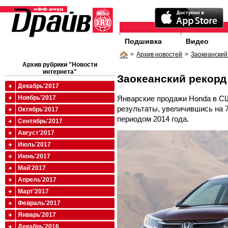
Подшивка
Видео
>
Архив новостей
>
Заокеанский
Архив рубрики "Новости
интернета"
Заокеанский рекорд
Декабрь'2017
Январские продажи
Honda
в СШ
Ноябрь'2017
результаты, увеличившись на 
Октябрь'2017
периодом 2014 года.
Сентябрь'2017
Август'2017
Июль'2017
Июнь'2017
Май'2017
Апрель'2017
Март'2017
Февраль'2017
Январь'2017
Декабрь'2016