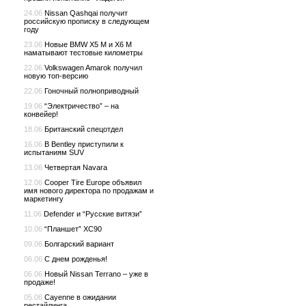
24.06
Nissan Qashqai получит
российскую прописку в следующем
году
23.06
Новые BMW X5 M и X6 M
наматывают тестовые километры
22.06
Volkswagen Amarok получил
новую топ-версию
22.06
Гоночный полноприводный
19.06
“Электричество” – на
конвейер!
18.06
Британский спецотдел
16.06
В Bentley приступили к
испытаниям SUV
13.06
Четвертая Navara
12.06
Cooper Tire Europe объявил
имя нового директора по продажам и
маркетингу
11.06
Defender и “Русские витязи”
10.06
“Планшет” XC90
09.06
Болгарский вариант
06.06
С днем рожденья!
06.06
Новый Nissan Terrano – уже в
продаже!
05.06
Cayenne в ожидании
рестайлинга