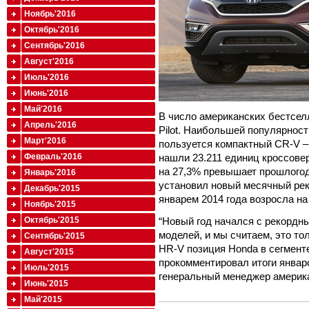
Ноябрь'2016
Октябрь'2016
Сентябрь'2016
Август'2016
Июль'2016
Июнь'2016
Май'2016
В число американских бестсе
Апрель'2016
Pilot
. Наибольшей популярност
Март'2016
пользуется
компактный
CR
-
V
–
нашли 23.211 единиц кроссове
Февраль'2016
на 27,3% превышает прошлого
Январь'2016
установил новый месячный рек
Декабрь'2015
январем 2014 года возросла на
Ноябрь'2015
“
Новый год начался с рекордн
Октябрь'2015
моделей, и мы считаем, это т
Сентябрь'2015
HR
-
V
позиция
Honda
в сегменте
Август'2015
прокомментировал итоги январ
Июль'2015
генеральный менеджер америк
Июнь'2015
Май'2015