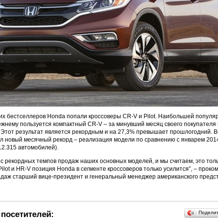
ких бестселлеров
Honda
попали кроссоверы
CR
-
V
и
Pilot
. Наибольшей популя
ежнему пользуется
компактный
CR
-
V
– за минувший месяц своего покупателя
 Этот результат является рекордным и на 27,3% превышает прошлогодний. 
л новый месячный рекорд – реализация модели по сравнению с январем 2014
12.315 автомобилей).
 с рекордных темпов продаж наших основных моделей, и мы считаем, это толь
Pilot
и
HR
-
V
позиция
Honda
в сегменте кроссоверов только усилится”, – прок
одаж старший вице-президент и генеральный менеджер американского предс
посетителей:
Подели