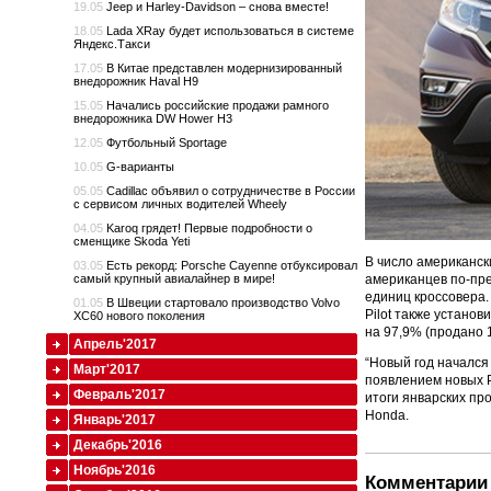
19.05
Jeep и Harley-Davidson – снова вместе!
18.05
Lada XRay будет использоваться в системе
Яндекс.Такси
17.05
В Китае представлен модернизированный
внедорожник Haval H9
15.05
Начались российские продажи рамного
внедорожника DW Hower H3
12.05
Футбольный Sportage
10.05
G-варианты
05.05
Cadillac объявил о сотрудничестве в России
с сервисом личных водителей Wheely
04.05
Karoq грядет! Первые подробности о
сменщике Skoda Yeti
В число американс
03.05
Есть рекорд: Porsche Cayenne отбуксировал
американцев по-пр
самый крупный авиалайнер в мире!
единиц кроссовера.
01.05
В Швеции стартовало производство Volvo
Pilot
также установи
XC60 нового поколения
на 97,9% (продано 
Апрель'2017
“
Новый год начался
Март'2017
появлением новых
Февраль'2017
итоги январских пр
Honda
.
Январь'2017
Декабрь'2016
Ноябрь'2016
Комментарии 