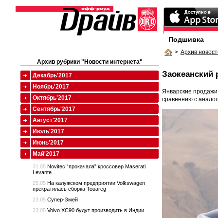
Подшивка
>
Архив новост
Архив рубрики "Новости интернета"
Заокеанский 
Декабрь'2017
Ноябрь'2017
Январские продаж
Октябрь'2017
сравнению с аналог
Сентябрь'2017
Август'2017
Июль'2017
Июнь'2017
Май'2017
31.05
Novitec “прокачала” кроссовер Maserati
Levante
25.05
На калужском предприятии Volkswagen
прекратилась сборка Touareg
23.05
Супер-Змей
23.05
Volvo XC90 будут производить в Индии