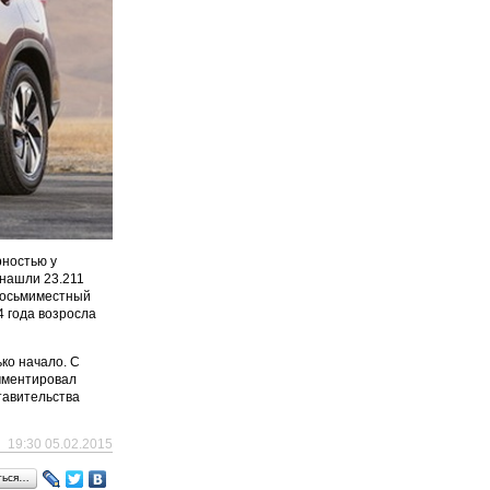
рностью у
 нашли 23.211
Восьмиместный
 года возросла
ко начало. С
омментировал
тавительства
19:30 05.02.2015
ться…