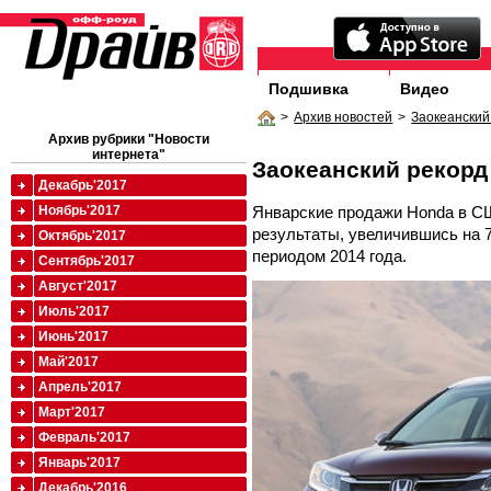
Подшивка
Видео
>
Архив новостей
>
Заокеанский
Архив рубрики "Новости
интернета"
Заокеанский рекорд
Декабрь'2017
Январские продажи
Honda
в СШ
Ноябрь'2017
результаты, увеличившись на 
Октябрь'2017
периодом 2014 года.
Сентябрь'2017
Август'2017
Июль'2017
Июнь'2017
Май'2017
Апрель'2017
Март'2017
Февраль'2017
Январь'2017
Декабрь'2016