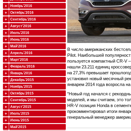
Ноябрь'2016
Октябрь'2016
Сентябрь'2016
Август'2016
Июль'2016
Июнь'2016
Май'2016
В число американских бестсе
Апрель'2016
Pilot
. Наибольшей популярност
Март'2016
пользуется
компактный
CR
-
V
–
нашли 23.211 единиц кроссове
Февраль'2016
на 27,3% превышает прошлого
Январь'2016
установил новый месячный рек
Декабрь'2015
январем 2014 года возросла на
Ноябрь'2015
“
Новый год начался с рекордн
Октябрь'2015
моделей, и мы считаем, это т
Сентябрь'2015
HR
-
V
позиция
Honda
в сегменте
Август'2015
прокомментировал итоги январ
Июль'2015
генеральный менеджер америк
Июнь'2015
Май'2015