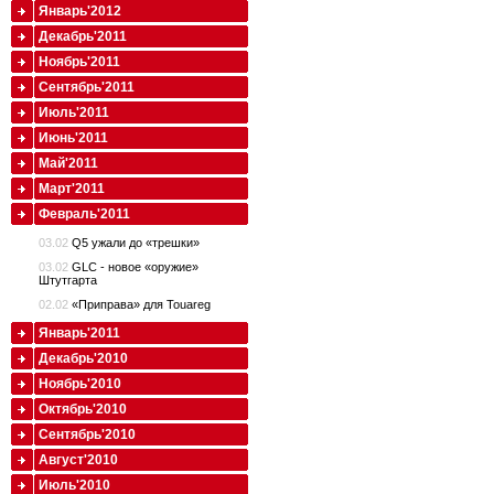
Январь'2012
Декабрь'2011
Ноябрь'2011
Сентябрь'2011
Июль'2011
Июнь'2011
Май'2011
Март'2011
Февраль'2011
03.02
Q5 ужали до «трешки»
03.02
GLC - новое «оружие»
Штутгарта
02.02
«Приправа» для Touareg
Январь'2011
Декабрь'2010
Ноябрь'2010
Октябрь'2010
Сентябрь'2010
Август'2010
Июль'2010