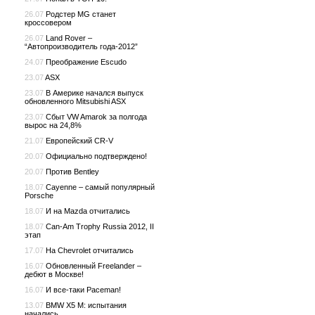
26.07
Родстер MG станет
кроссовером
26.07
Land Rover –
“Автопроизводитель года-2012”
24.07
Преображение Escudo
23.07
ASX
23.07
В Америке начался выпуск
обновленного Mitsubishi ASX
23.07
Сбыт VW Amarok за полгода
вырос на 24,8%
21.07
Европейский CR-V
20.07
Официально подтверждено!
20.07
Против Bentley
18.07
Cayenne – самый популярный
Porsche
18.07
И на Mazda отчитались
18.07
Can-Am Trophy Russia 2012, II
этап
17.07
На Chevrolet отчитались
16.07
Обновленный Freelander –
дебют в Москве!
16.07
И все-таки Paceman!
13.07
BMW X5 M: испытания
начались