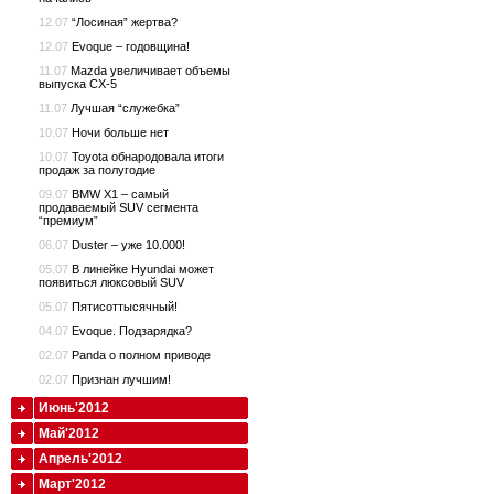
12.07
“Лосиная” жертва?
12.07
Evoque – годовщина!
11.07
Mazda увеличивает объемы
выпуска CX-5
11.07
Лучшая “служебка”
10.07
Ночи больше нет
10.07
Toyota обнародовала итоги
продаж за полугодие
09.07
BMW X1 – самый
продаваемый SUV сегмента
“премиум”
06.07
Duster – уже 10.000!
05.07
В линейке Hyundai может
появиться люксовый SUV
05.07
Пятисоттысячный!
04.07
Evoque. Подзарядка?
02.07
Panda о полном приводе
02.07
Признан лучшим!
Июнь'2012
Май'2012
Апрель'2012
Март'2012