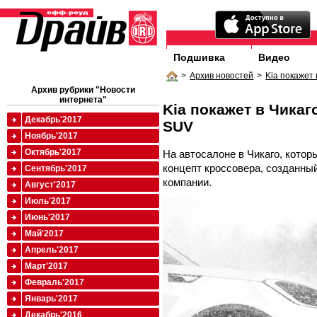
Подшивка
Видео
>
Архив новостей
>
Kia покажет
Архив рубрики "Новости
интернета"
Kia покажет в Чика
Декабрь'2017
SUV
Ноябрь'2017
Октябрь'2017
На автосалоне в Чикаго, котор
концепт кроссовера, созданны
Сентябрь'2017
компании.
Август'2017
Июль'2017
Июнь'2017
Май'2017
Апрель'2017
Март'2017
Февраль'2017
Январь'2017
Декабрь'2016