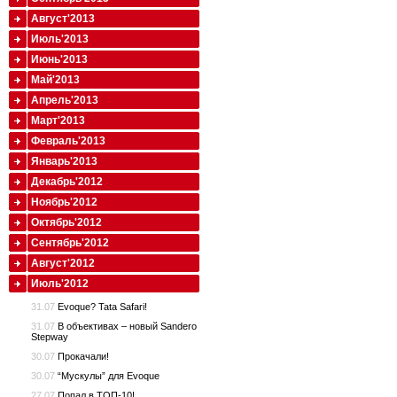
Август'2013
Июль'2013
Июнь'2013
Май'2013
Апрель'2013
Март'2013
Февраль'2013
Январь'2013
Декабрь'2012
Ноябрь'2012
Октябрь'2012
Сентябрь'2012
Август'2012
Июль'2012
31.07
Evoque? Tata Safari!
31.07
В объективах – новый Sandero
Stepway
30.07
Прокачали!
30.07
“Мускулы” для Evoque
27.07
Попал в ТОП-10!