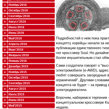
Ноябрь'2016
Октябрь'2016
Сентябрь'2016
Август'2016
Июль'2016
Июнь'2016
Подробностей о нем пока практ
Май'2016
концепту корейцы начали за н
Апрель'2016
публикации единственного тизе
Март'2016
лег кроссовер Soul. Но дизай
Февраль'2016
более внушительным стал обве
Январь'2016
Сами создатели говорят о “вы
Декабрь'2015
электромобиле (e-AWD), адрес
Ноябрь'2015
любят совершать загородные 
Октябрь'2015
ограничений”. Другими словами
Сентябрь'2015
концепта не будет – за привод 
Август'2015
электродвигатели.
Июль'2015
Впрочем, наберемся терпения 
Июнь'2015
концептуальном кроссовере Ki
Май'2015
неделе.