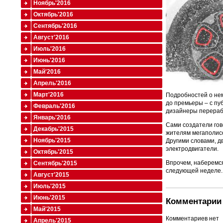
Ноябрь'2016
Октябрь'2016
Сентябрь'2016
Август'2016
Июль'2016
Июнь'2016
Май'2016
Апрель'2016
Март'2016
Подробностей о нем
до премьеры – с пуб
Февраль'2016
дизайнеры перерабо
Январь'2016
Сами создатели го
Декабрь'2015
жителям мегаполисо
Ноябрь'2015
Другими словами, дв
электродвигатели.
Октябрь'2015
Впрочем, наберемся
Сентябрь'2015
следующей неделе.
Август'2015
Июль'2015
Июнь'2015
Комментарии 
Май'2015
Комментариев нет
Апрель'2015