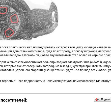
 пока практически нет, но подогревать интерес к концепту корейцы начали за
ликации единственного тизера, судя по которому, в основу шоу-кара лег кросс
тали передок автомобиля, более внушительным стал обвес из черного плас
ворят о “высокотехнологичном полноприводном электромобиле (e-AWD), адр
в, которые любят совершать загородные выезды, чувствуя при этом минимум
игателя внутреннего сгорания у концепта не будет – за привод всех колес бу
 терпения – все подробности о новом концептуальном кроссовере Kia станут
посетителей:
Подели