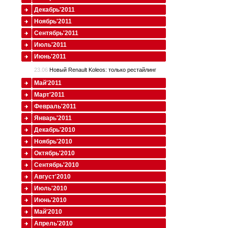
Декабрь'2011
Ноябрь'2011
Сентябрь'2011
Июль'2011
Июнь'2011
23.06
Новый Renault Koleos: только рестайлинг
Май'2011
Март'2011
Февраль'2011
Январь'2011
Декабрь'2010
Ноябрь'2010
Октябрь'2010
Сентябрь'2010
Август'2010
Июль'2010
Июнь'2010
Май'2010
Апрель'2010