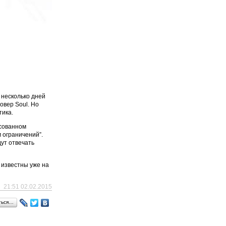
 несколько дней
овер Soul. Но
тика.
есованном
 ограничений”.
дут отвечать
 известны уже на
21:51 02.02.2015
ться…