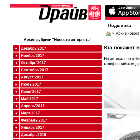
Подшивка
>
Архив новост
Архив рубрики "Новости интернета"
Kia покажет 
Декабрь'2017
Ноябрь'2017
На автосалоне в Чи
Октябрь'2017
калифорнийском ди
Сентябрь'2017
Август'2017
Июль'2017
Июнь'2017
Май'2017
Апрель'2017
Март'2017
Февраль'2017
Январь'2017
Декабрь'2016