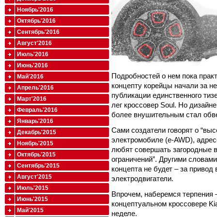
Ноябрь'2016
Октябрь'2016
Сентябрь'2016
Август'2016
Июль'2016
Июнь'2016
Подробностей о нем пока практ
Май'2016
концепту корейцы начали за н
Апрель'2016
публикации единственного тизе
Март'2016
лег кроссовер Soul. Но дизай
Февраль'2016
более внушительным стал обве
Январь'2016
Сами создатели говорят о “вы
Декабрь'2015
электромобиле (e-AWD), адрес
Ноябрь'2015
любят совершать загородные 
Октябрь'2015
ограничений”. Другими словами
Сентябрь'2015
концепта не будет – за привод 
Август'2015
электродвигатели.
Июль'2015
Впрочем, наберемся терпения 
Июнь'2015
концептуальном кроссовере Ki
Май'2015
неделе.