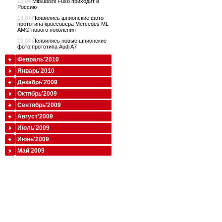
13.04
Mitsubishi Fuso приходит в
Россию
13.04
Появились шпионские фото
прототипа кроссовера Mercedes ML
AMG нового поколения
13.04
Появились новые шпионские
фото прототипа Audi A7
Февраль'2010
Январь'2010
Декабрь'2009
Октябрь'2009
Сентябрь'2009
Август'2009
Июль'2009
Июнь'2009
Май'2009