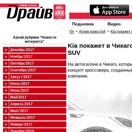
Подшивка
Видео
>
Архив новостей
>
Kia покажет
Архив рубрики "Новости
интернета"
Kia покажет в Чика
Декабрь'2017
SUV
Ноябрь'2017
Октябрь'2017
На автосалоне в Чикаго, котор
концепт кроссовера, созданны
Сентябрь'2017
компании.
Август'2017
Июль'2017
Июнь'2017
Май'2017
Апрель'2017
Март'2017
Февраль'2017
Январь'2017
Декабрь'2016