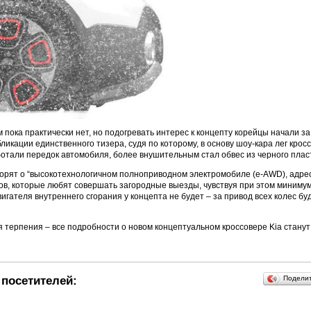
 пока практически нет, но подогревать интерес к концепту корейцы начали за
ликации единственного тизера, судя по которому, в основу шоу-кара лег кросс
тали передок автомобиля, более внушительным стал обвес из черного плас
ворят о “высокотехнологичном полноприводном электромобиле (e-AWD), адр
в, которые любят совершать загородные выезды, чувствуя при этом минимум
игателя внутреннего сгорания у концепта не будет – за привод всех колес бу
 терпения – все подробности о новом концептуальном кроссовере Kia станут
посетителей:
Подели