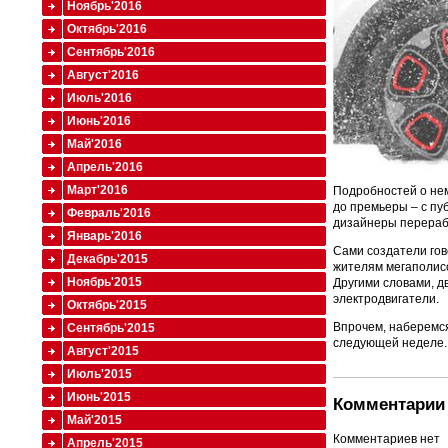
Ноябрь'2016
Октябрь'2016
Сентябрь'2016
Август'2016
Июль'2016
Июнь'2016
Май'2016
Апрель'2016
Март'2016
Подробностей о нем
до премьеры – с пуб
Февраль'2016
дизайнеры перерабо
Январь'2016
Сами создатели го
Декабрь'2015
жителям мегаполисо
Ноябрь'2015
Другими словами, дв
электродвигатели.
Октябрь'2015
Впрочем, наберемся
Сентябрь'2015
следующей неделе.
Август'2015
Июль'2015
Июнь'2015
Комментарии 
Май'2015
Комментариев нет
Апрель'2015