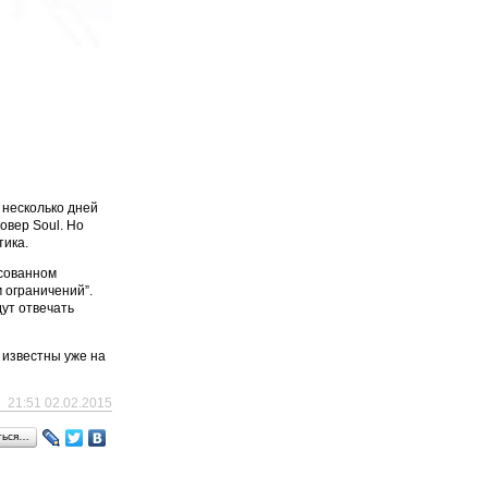
 несколько дней
овер Soul. Но
тика.
есованном
 ограничений”.
дут отвечать
 известны уже на
21:51 02.02.2015
ться…