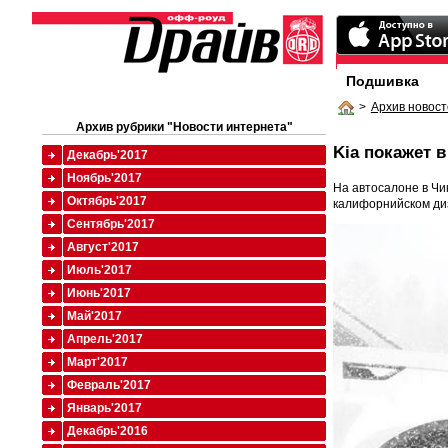
Подшивка
>
Архив новост
Архив рубрики "Новости интернета"
Kia покажет 
Декабрь'2017
Ноябрь'2017
На автосалоне в Чи
Октябрь'2017
калифорнийском ди
Сентябрь'2017
Август'2017
Июль'2017
Июнь'2017
Май'2017
Апрель'2017
Март'2017
Февраль'2017
Январь'2017
Декабрь'2016