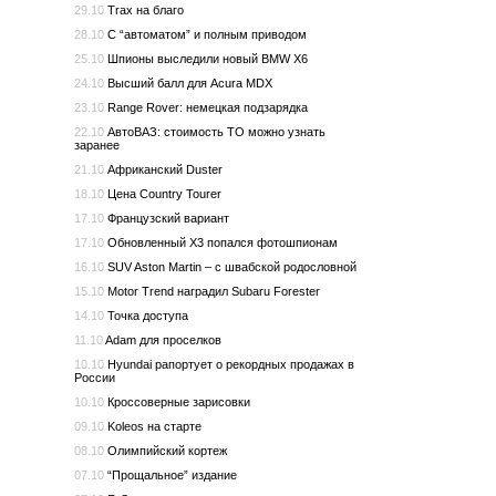
29.10
Trax на благо
28.10
С “автоматом” и полным приводом
25.10
Шпионы выследили новый BMW X6
24.10
Высший балл для Acura MDX
23.10
Range Rover: немецкая подзарядка
22.10
АвтоВАЗ: стоимость ТО можно узнать
заранее
21.10
Африканский Duster
18.10
Цена Country Tourer
17.10
Французский вариант
17.10
Обновленный X3 попался фотошпионам
16.10
SUV Aston Martin – с швабской родословной
15.10
Motor Trend наградил Subaru Forester
14.10
Точка доступа
11.10
Adam для проселков
10.10
Hyundai рапортует о рекордных продажах в
России
10.10
Кроссоверные зарисовки
09.10
Koleos на старте
08.10
Олимпийский кортеж
07.10
“Прощальное” издание