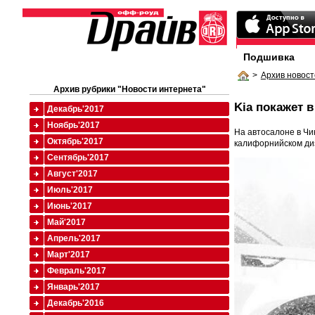
Подшивка
>
Архив новост
Архив рубрики "Новости интернета"
Kia покажет 
Декабрь'2017
Ноябрь'2017
На автосалоне в Чи
Октябрь'2017
калифорнийском ди
Сентябрь'2017
Август'2017
Июль'2017
Июнь'2017
Май'2017
Апрель'2017
Март'2017
Февраль'2017
Январь'2017
Декабрь'2016