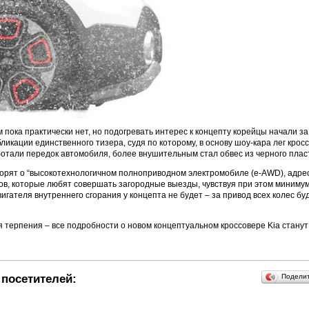
 пока практически нет, но подогревать интерес к концепту корейцы начали за
ликации единственного тизера, судя по которому, в основу шоу-кара лег кросс
тали передок автомобиля, более внушительным стал обвес из черного плас
ворят о “высокотехнологичном полноприводном электромобиле (e-AWD), адр
в, которые любят совершать загородные выезды, чувствуя при этом минимум
игателя внутреннего сгорания у концепта не будет – за привод всех колес бу
 терпения – все подробности о новом концептуальном кроссовере Kia станут
посетителей:
Подели