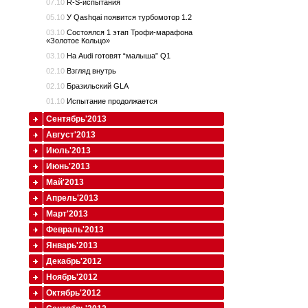
07.10
R-S-испытания
05.10
У Qashqai появится турбомотор 1.2
03.10
Состоялся 1 этап Трофи-марафона
«Золотое Кольцо»
03.10
На Audi готовят “малыша” Q1
02.10
Взгляд внутрь
02.10
Бразильский GLA
01.10
Испытание продолжается
Сентябрь'2013
Август'2013
Июль'2013
Июнь'2013
Май'2013
Апрель'2013
Март'2013
Февраль'2013
Январь'2013
Декабрь'2012
Ноябрь'2012
Октябрь'2012