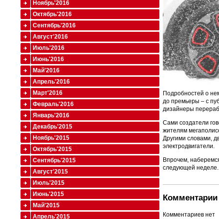
Ноябрь'2016
Октябрь'2016
Сентябрь'2016
Август'2016
Июль'2016
Июнь'2016
Май'2016
Апрель'2016
Март'2016
Подробностей о нем
до премьеры – с пуб
Февраль'2016
дизайнеры перерабо
Январь'2016
Сами создатели го
Декабрь'2015
жителям мегаполисо
Ноябрь'2015
Другими словами, дв
электродвигатели.
Октябрь'2015
Впрочем, наберемся
Сентябрь'2015
следующей неделе.
Август'2015
Июль'2015
Июнь'2015
Комментарии 
Май'2015
Комментариев нет
Апрель'2015