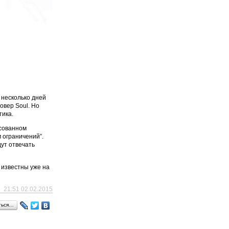
 несколько дней
овер Soul. Но
тика.
есованном
 ограничений”.
дут отвечать
 известны уже на
21:51 02.02.2015
ться…