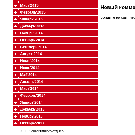
Март'2015
Новый комме
Февраль'2015
Войдите
на сайт чт
Январь'2015
Декабрь'2014
Ноябрь'2014
Октябрь'2014
Сентябрь'2014
Август'2014
Июль'2014
Июнь'2014
Май'2014
Апрель'2014
Март'2014
Февраль'2014
Январь'2014
Декабрь'2013
Ноябрь'2013
Октябрь'2013
31.10
Soul активного отдыха