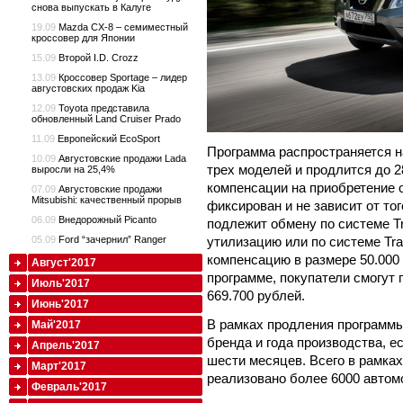
снова выпускать в Калуге
19.09
Mazda CX-8 – семиместный
кроссовер для Японии
15.09
Второй I.D. Crozz
13.09
Кроссовер Sportage – лидер
августовских продаж Kia
12.09
Toyota представила
обновленный Land Cruiser Prado
11.09
Европейский EcoSport
Программа распространяется н
10.09
Августовские продажи Lada
трех моделей и продлится до 2
выросли на 25,4%
компенсации на приобретение
07.09
Августовские продажи
Mitsubishi: качественный прорыв
фиксирован и не зависит от то
06.09
Внедорожный Picanto
подлежит обмену по системе Tr
утилизацию или по системе Tr
05.09
Ford “зачернил” Ranger
компенсацию в размере 50.000 
Август'2017
программе, покупатели смогут 
Июль'2017
669.700 рублей.
Июнь'2017
В рамках продления программ
Май'2017
бренда и года производства, е
Апрель'2017
шести месяцев. Всего в рамка
Март'2017
реализовано более 6000 автом
Февраль'2017