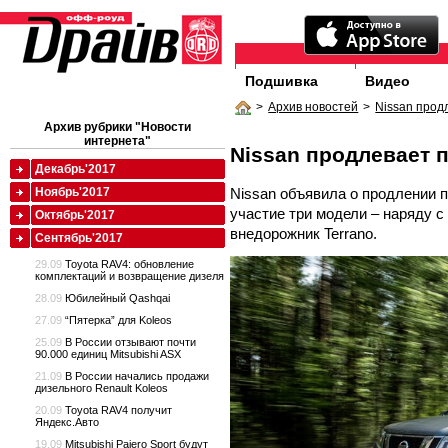
Подшивка
Видео
>
Архив новостей
>
Nissan прод
Архив рубрики "Новости
интернета"
Nissan продлевает 
Декабрь'2017
Nissan объявила о продлении 
Ноябрь'2017
участие три модели – наряду с 
Октябрь'2017
внедорожник Terrano.
Сентябрь'2017
29.09
Toyota RAV4: обновление
комплектаций и возвращение дизеля
28.09
Юбилейный Qashqai
27.09
“Пятерка” для Koleos
25.09
В России отзывают почти
90.000 единиц Mitsubishi ASX
21.09
В России начались продажи
дизельного Renault Koleos
20.09
Toyota RAV4 получит
Яндекс.Авто
19.09
Mitsubishi Pajero Sport будут