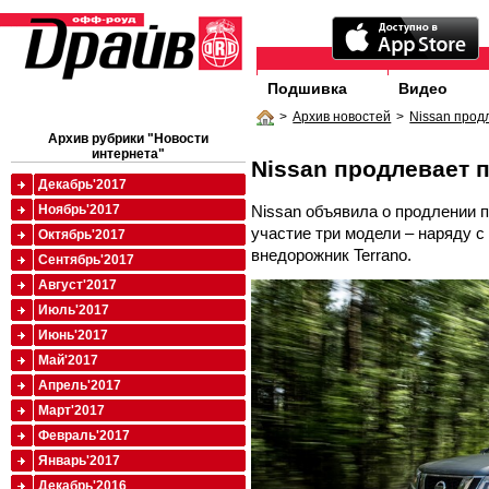
Подшивка
Видео
>
Архив новостей
>
Nissan прод
Архив рубрики "Новости
интернета"
Nissan продлевает 
Декабрь'2017
Nissan объявила о продлении 
Ноябрь'2017
участие три модели – наряду с 
Октябрь'2017
внедорожник Terrano.
Сентябрь'2017
Август'2017
Июль'2017
Июнь'2017
Май'2017
Апрель'2017
Март'2017
Февраль'2017
Январь'2017
Декабрь'2016