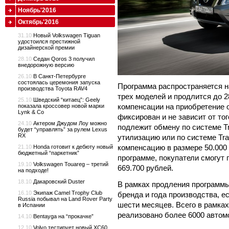
Ноябрь'2016
Октябрь'2016
31.10
Новый Volkswagen Tiguan
удостоился престижной
дизайнерской премии
28.10
Седан Qoros 3 получил
внедорожную версию
26.10
В Санкт-Петербурге
состоялась церемония запуска
Программа распространяется н
производства Toyota RAV4
трех моделей и продлится до 2
25.10
Шведский “китаец”: Geely
компенсации на приобретение
показала кроссовер новой марки
Lynk & Co
фиксирован и не зависит от то
24.10
Актером Джудом Лоу можно
подлежит обмену по системе Tr
будет “управлять” за рулем Lexus
RX
утилизацию или по системе Tr
компенсацию в размере 50.000 
21.10
Honda готовит к дебюту новый
бюджетный “паркетник”
программе, покупатели смогут 
19.10
Volkswagen Touareg – третий
669.700 рублей.
на подходе!
18.10
Дакаровский Duster
В рамках продления программ
16.10
Экипаж Camel Trophy Club
бренда и года производства, е
Russia побывал на Land Rover Party
шести месяцев. Всего в рамка
в Испании
реализовано более 6000 автом
14.10
Bentayga на “прокачке”
12.10
Volvo тестирует новый XC60