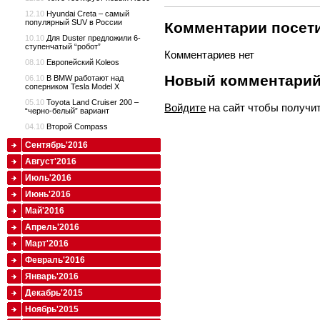
12.10
Hyundai Creta – самый
популярный SUV в России
Комментарии посети
10.10
Для Duster предложили 6-
ступенчатый “робот”
Комментариев нет
08.10
Европейский Koleos
Новый комментари
06.10
В BMW работают над
соперником Tesla Model X
05.10
Toyota Land Cruiser 200 –
Войдите
на сайт чтобы получи
“черно-белый” вариант
04.10
Второй Compass
Сентябрь'2016
Август'2016
Июль'2016
Июнь'2016
Май'2016
Апрель'2016
Март'2016
Февраль'2016
Январь'2016
Декабрь'2015
Ноябрь'2015