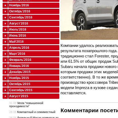
Ноябрь'2016
Октябрь'2016
Сентябрь'2016
Август'2016
Июль'2016
Июнь'2016
Май'2016
Компании удалось реализовать
Апрель'2016
результата позапрошлого года
Март'2016
традиционно стал Forester, пр
Февраль'2016
или 61.5% от общих продаж Sub
Январь'2016
Subaru начала продажи нового
которым продажи этих моделей
Декабрь'2015
соответственно). В то же врем
Ноябрь'2015
производство кроссовера Tribe
Октябрь'2015
модели Impreza в кузове седан
Сентябрь'2015
поставляется.
Август'2015
31.08
Vesta “повышенной
проходимости”
Комментарии посети
28.08
Компактный и семиместный
28.08
Дизельный Macan появится до