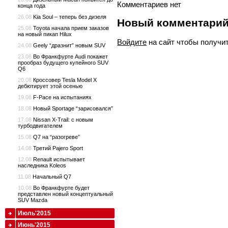
Комментариев нет
конца года
26.08
Kia Soul – теперь без дизеля
Новый комментари
25.08
Toyota начала прием заказов
на новый пикап Hilux
Войдите
на сайт чтобы получи
24.08
Geely “дразнит” новым SUV
23.08
Во Франкфурте Audi покажет
прообраз будущего купейного SUV
Q6
20.08
Кроссовер Tesla Model X
дебютирует этой осенью
19.08
F-Pace на испытаниях
18.08
Новый Sportage “зарисовался”
17.08
Nissan X-Trail: с новым
турбодвигателем
15.08
Q7 на “разогреве”
14.08
Третий Pajero Sport
12.08
Renault испытывает
наследника Koleos
11.08
Начальный Q7
10.08
Во Франкфурте будет
представлен новый концептуальный
SUV Mazda
Июль'2015
Июнь'2015