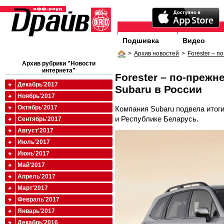
Подшивка
Видео
>
Архив новостей
>
Forester – 
Архив рубрики "Новости
интернета"
Forester – по-преж
Декабрь'2017
Subaru в России
Ноябрь'2017
Октябрь'2017
Компания Subaru подвела итоги
и Республике Беларусь.
Сентябрь'2017
Август'2017
Июль'2017
Июнь'2017
Май'2017
Апрель'2017
Март'2017
Февраль'2017
Январь'2017
Декабрь'2016