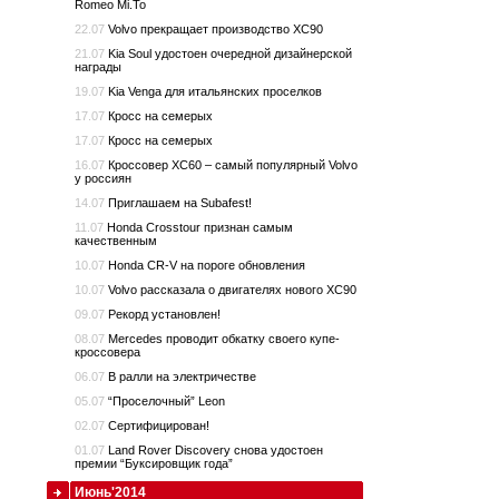
Romeo Mi.To
22.07
Volvo прекращает производство XC90
21.07
Kia Soul удостоен очередной дизайнерской
награды
19.07
Kia Venga для итальянских проселков
17.07
Кросс на семерых
17.07
Кросс на семерых
16.07
Кроссовер XC60 – самый популярный Volvo
у россиян
14.07
Приглашаем на Subafest!
11.07
Honda Crosstour признан самым
качественным
10.07
Honda CR-V на пороге обновления
10.07
Volvo рассказала о двигателях нового XC90
09.07
Рекорд установлен!
08.07
Mercedes проводит обкатку своего купе-
кроссовера
06.07
В ралли на электричестве
05.07
“Проселочный” Leon
02.07
Сертифицирован!
01.07
Land Rover Discovery снова удостоен
премии “Буксировщик года”
Июнь'2014