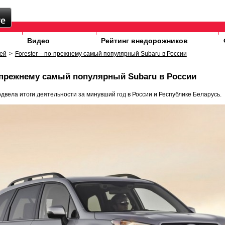
Видео
Рейтинг внедорожников
ей
>
Forester – по-прежнему самый популярный Subaru в России
о-прежнему самый популярный Subaru в России
двела итоги деятельности за минувший год в России и Республике Беларусь.