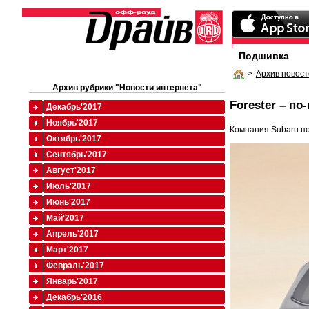
Подшивка
>
Архив новост
Архив рубрики "Новости интернета"
Forester – п
Декабрь'2017
Ноябрь'2017
Компания Subaru по
Октябрь'2017
Сентябрь'2017
Август'2017
Июль'2017
Июнь'2017
Май'2017
Апрель'2017
Март'2017
Февраль'2017
Январь'2017
Декабрь'2016