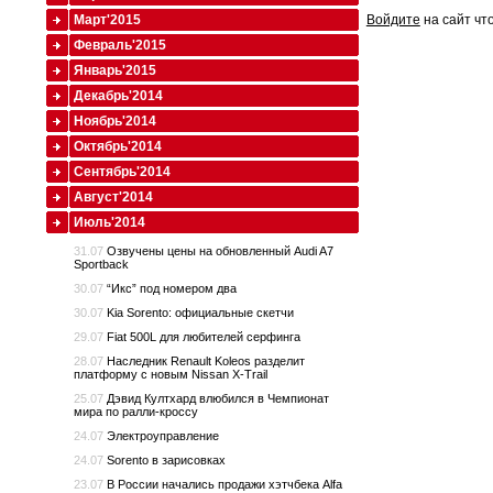
Март'2015
Войдите
на сайт чт
Февраль'2015
Январь'2015
Декабрь'2014
Ноябрь'2014
Октябрь'2014
Сентябрь'2014
Август'2014
Июль'2014
31.07
Озвучены цены на обновленный Audi A7
Sportback
30.07
“Икс” под номером два
30.07
Kia Sorento: официальные скетчи
29.07
Fiat 500L для любителей серфинга
28.07
Наследник Renault Koleos разделит
платформу с новым Nissan X-Trail
25.07
Дэвид Култхард влюбился в Чемпионат
мира по ралли-кроссу
24.07
Электроуправление
24.07
Sorento в зарисовках
23.07
В России начались продажи хэтчбека Alfa