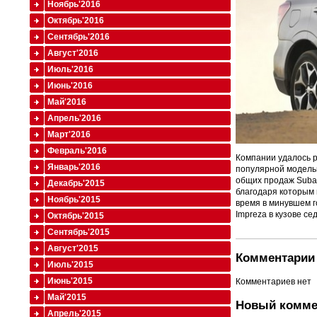
Ноябрь'2016
Октябрь'2016
Сентябрь'2016
Август'2016
Июль'2016
Июнь'2016
Май'2016
Апрель'2016
Март'2016
Февраль'2016
Компании удалось р
Январь'2016
популярной моделью
общих продаж Subar
Декабрь'2015
благодаря которым 
Ноябрь'2015
время в минувшем г
Impreza в кузове се
Октябрь'2015
Сентябрь'2015
Август'2015
Комментарии 
Июль'2015
Июнь'2015
Комментариев нет
Май'2015
Новый комме
Апрель'2015