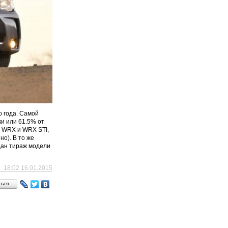
о года. Самой
ки или 61.5% от
я WRX и WRX STI,
о). В то же
дан тираж модели
18:02 16.01.2015
ться…