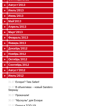
Август'2013
Июль'2013
Июнь'2013
Май'2013
Апрель'2013
Март'2013
Февраль'2013
Январь'2013
Декабрь'2012
Ноябрь'2012
Октябрь'2012
Сентябрь'2012
Август'2012
Июль'2012
31.07
Evoque? Tata Safari!
31.07
В объективах – новый Sandero
Stepway
30.07
Прокачали!
30.07
“Мускулы” для Evoque
27.07
Попал в ТОП-10!