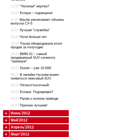
12.07
“Лосиная” жертва?
12.07
Evoque – годовщина!
11.07
Mazda увеличивает объемы
выпуска CX-5
11.07
Лучшая “служебка”
10.07
Ночи больше нет
10.07
Toyota обнародовала итоги
продаж за полугодие
09.07
BMW X1 – самый
продаваемый SUV сегмента
“премиум”
06.07
Duster – уже 10.000!
05.07
В линейке Hyundai может
появиться люксовый SUV
05.07
Пятисоттысячный!
04.07
Evoque. Подзарядка?
02.07
Panda о полном приводе
02.07
Признан лучшим!
Июнь'2012
Май'2012
Апрель'2012
Март'2012