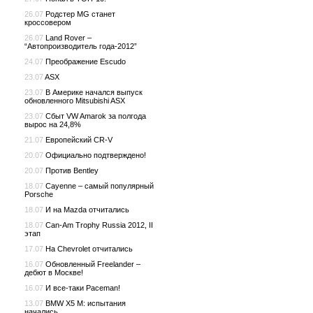
26.07
Родстер MG станет
кроссовером
26.07
Land Rover –
“Автопроизводитель года-2012”
24.07
Преображение Escudo
23.07
ASX
23.07
В Америке начался выпуск
обновленного Mitsubishi ASX
23.07
Сбыт VW Amarok за полгода
вырос на 24,8%
21.07
Европейский CR-V
20.07
Официально подтверждено!
20.07
Против Bentley
18.07
Cayenne – самый популярный
Porsche
18.07
И на Mazda отчитались
18.07
Can-Am Trophy Russia 2012, II
этап
17.07
На Chevrolet отчитались
16.07
Обновленный Freelander –
дебют в Москве!
16.07
И все-таки Paceman!
13.07
BMW X5 M: испытания
начались