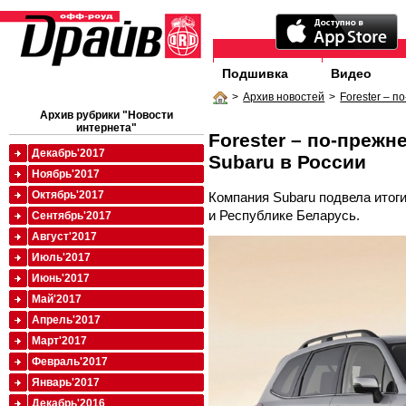
Подшивка
Видео
>
Архив новостей
>
Forester – 
Архив рубрики "Новости
интернета"
Forester – по-преж
Декабрь'2017
Subaru в России
Ноябрь'2017
Октябрь'2017
Компания Subaru подвела итоги
и Республике Беларусь.
Сентябрь'2017
Август'2017
Июль'2017
Июнь'2017
Май'2017
Апрель'2017
Март'2017
Февраль'2017
Январь'2017
Декабрь'2016