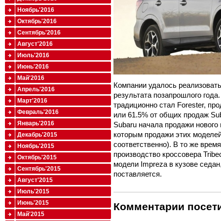
Ноябрь'2016
Октябрь'2016
Сентябрь'2016
Август'2016
Июль'2016
Июнь'2016
Май'2016
Компании удалось реализовать
Апрель'2016
результата позапрошлого года
Март'2016
традиционно стал Forester, пр
Февраль'2016
или 61.5% от общих продаж Sub
Январь'2016
Subaru начала продажи нового
которым продажи этих моделей
Декабрь'2015
соответственно). В то же врем
Ноябрь'2015
производство кроссовера Tribe
Октябрь'2015
модели Impreza в кузове седан
Сентябрь'2015
поставляется.
Август'2015
Июль'2015
Июнь'2015
Комментарии посети
Май'2015