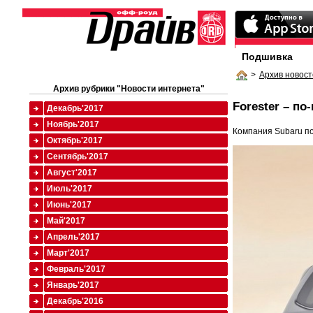
Подшивка
>
Архив новост
Архив рубрики "Новости интернета"
Forester – п
Декабрь'2017
Ноябрь'2017
Компания Subaru по
Октябрь'2017
Сентябрь'2017
Август'2017
Июль'2017
Июнь'2017
Май'2017
Апрель'2017
Март'2017
Февраль'2017
Январь'2017
Декабрь'2016