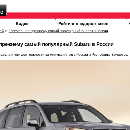
Видео
Рейтинг внедорожников
ей
>
Forester – по-прежнему самый популярный Subaru в России
о-прежнему самый популярный Subaru в России
двела итоги деятельности за минувший год в России и Республике Беларусь.