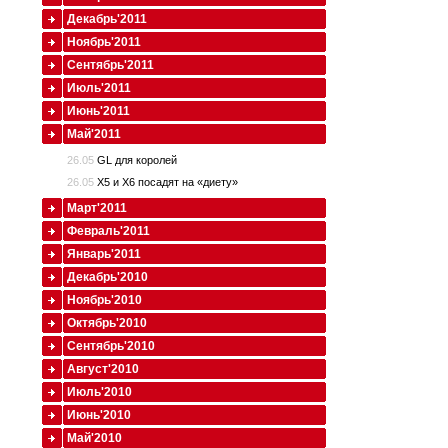
Декабрь'2011
Ноябрь'2011
Сентябрь'2011
Июль'2011
Июнь'2011
Май'2011
26.05
GL для королей
26.05
X5 и X6 посадят на «диету»
Март'2011
Февраль'2011
Январь'2011
Декабрь'2010
Ноябрь'2010
Октябрь'2010
Сентябрь'2010
Август'2010
Июль'2010
Июнь'2010
Май'2010