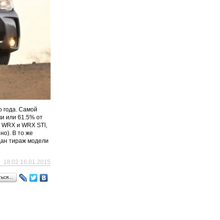
о года. Самой
ки или 61.5% от
я WRX и WRX STI,
о). В то же
дан тираж модели
18:02 16.01.2015
ться…