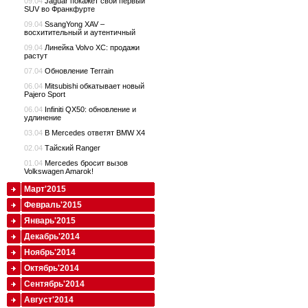
09.04
Jaguar покажет свой первый
SUV во Франкфурте
09.04
SsangYong XAV –
восхитительный и аутентичный
09.04
Линейка Volvo XC: продажи
растут
07.04
Обновление Terrain
06.04
Mitsubishi обкатывает новый
Pajero Sport
06.04
Infiniti QX50: обновление и
удлинение
03.04
В Mercedes ответят BMW X4
02.04
Тайский Ranger
01.04
Mercedes бросит вызов
Volkswagen Amarok!
Март'2015
Февраль'2015
Январь'2015
Декабрь'2014
Ноябрь'2014
Октябрь'2014
Сентябрь'2014
Август'2014