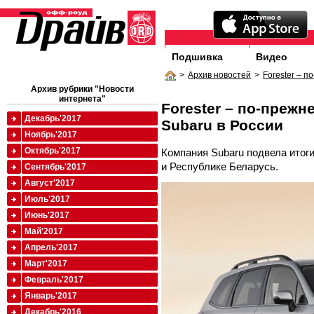
Подшивка
Видео
>
Архив новостей
>
Forester – 
Архив рубрики "Новости
интернета"
Forester – по-преж
Декабрь'2017
Subaru в России
Ноябрь'2017
Октябрь'2017
Компания Subaru подвела итоги
и Республике Беларусь.
Сентябрь'2017
Август'2017
Июль'2017
Июнь'2017
Май'2017
Апрель'2017
Март'2017
Февраль'2017
Январь'2017
Декабрь'2016