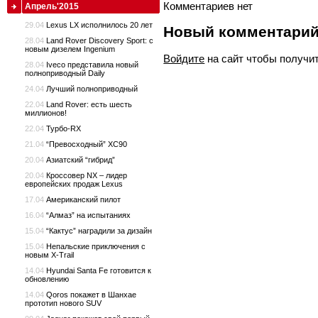
Комментариев нет
Апрель'2015
29.04
Lexus LX исполнилось 20 лет
Новый комментари
28.04
Land Rover Discovery Sport: с
новым дизелем Ingenium
Войдите
на сайт чтобы получи
28.04
Iveco представила новый
полноприводный Daily
24.04
Лучший полноприводный
22.04
Land Rover: есть шесть
миллионов!
22.04
Турбо-RX
21.04
“Превосходный” XC90
20.04
Азиатский “гибрид”
20.04
Кроссовер NX – лидер
европейских продаж Lexus
17.04
Американский пилот
16.04
“Алмаз” на испытаниях
15.04
“Кактус” наградили за дизайн
15.04
Непальские приключения с
новым X-Trail
14.04
Hyundai Santa Fe готовится к
обновлению
14.04
Qoros покажет в Шанхае
прототип нового SUV