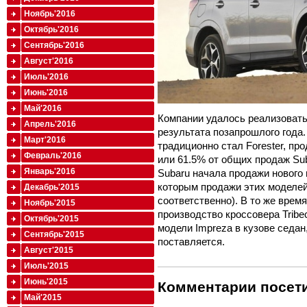
Ноябрь'2016
Октябрь'2016
Сентябрь'2016
Август'2016
Июль'2016
Июнь'2016
Май'2016
Компании удалось реализовать
Апрель'2016
результата позапрошлого года
Март'2016
традиционно стал Forester, пр
Февраль'2016
или 61.5% от общих продаж Sub
Январь'2016
Subaru начала продажи нового
которым продажи этих моделей
Декабрь'2015
соответственно). В то же врем
Ноябрь'2015
производство кроссовера Tribe
Октябрь'2015
модели Impreza в кузове седан
Сентябрь'2015
поставляется.
Август'2015
Июль'2015
Июнь'2015
Комментарии посети
Май'2015