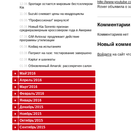
http://www.youtube
12.06
Sportage остается мировым бестселлером
Rover объявила о 
Kia
11.06
Suzuki снижает цены на квадроциклы
09.06
“Профессионал” вернулся!
Комментарии 
08.06
Новый Kia Sorento признан
среднеразмерным кроссовером года в Америке
Комментариев нет
07.06
GM-Avtovaz продлевает действие
программы утилизации
Новый комме
06.06
Kodiaq на испытаниях
03.06
Патриот на газе: тестирование завершено
Войдите
на сайт чт
02.06
Kaptur и шахматы
01.06
Обновленный Amarok: рассекречен салон
Май'2016
Апрель'2016
Март'2016
Февраль'2016
Январь'2016
Декабрь'2015
Ноябрь'2015
Октябрь'2015
Сентябрь'2015