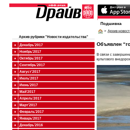
Подшивка
>
Архив новост
Архив рубрики "Новости издательства"
Объявлен “го
Декабрь'2017
Ноябрь'2017
В связи с завершен
Октябрь'2017
культового внедоро
Сентябрь'2017
Август'2017
Июль'2017
Июнь'2017
Май'2017
Апрель'2017
Март'2017
Февраль'2017
Январь'2017
Декабрь'2016