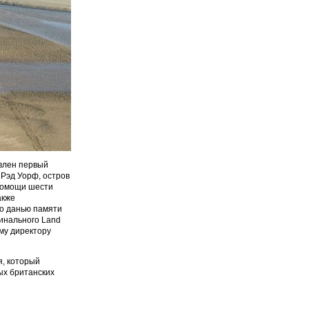
твлен первый
 Рэд Уорф, остров
 помощи шести
акже
ло данью памяти
гинального Land
му директору
я, который
ых британских