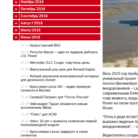
Ноябрь'2016
Октябрь'2016
Сентябрь'2016
Август'2016
Июль'2016
Июнь'2016
30.06
Казахстанский ВАЗ
29.06
Porsche Macan – один из лидеров рейтинга
J.D. Power
28.06
Mercedes GLC Coupe: озвучены цены
27.06
Виртуальный шоу-рум для Renault Kaptur
Весь 2015 год прой
23.06
Renault увеличила межсервисный интервал
уникальный проект 
для дизельного Duster
Англси (Великобрит
22.06
Кроссовер Lexus NX – лидер премиум-
внедорожников – Land
сегмента в Москве
современными Defen
21.06
Газовый Патриот для “Почты России”
тому моменту, когд
Rover на песке бух
20.06
Volkswagen Tiguan обзавелся новым
исполнением Allstar
Rover.
17.06
“Плюс” для XC90
“Отец и дядя встре
15.06
Volvo: 20 лет с момента появления первой
выражал видение бу
полноприводной модели
внедорожников”, – 
14.06
Кроссоверы Lexus лидируют в своих
Видеозапись создан
сегментах