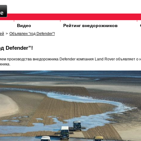
Видео
Рейтинг внедорожников
ей
>
Объявлен “год Defender”!
д Defender”!
ием производства внедорожника Defender компания Land Rover объявляет о 
жника.