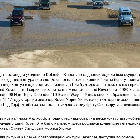
дет под эгидой уходящего Defender. В честь легендарной модели был осущес
– создание контура первого Defender на песке шириной 1 км на берегу залива
ания). Контур внедорожника шириной в 1 км был сделан на песке пляжа при
 Rover I, II и III серии выехали на пляж вместе с Land Rover 90 из 1980-х, а т
der 90 Hard Top и Defender 110 Station Wagon. Уникальное изображение ста
а в 1947 году старший инженер Rover Морис Уилкс начертил первый эскиз ори
ты Рэд Уорф, чтобы затем показать идею своему брату Спенсеру, управляюще
тились на пляже Рэд Уорф, и тогда отец нарисовал на песке контур автомобил
дущего Land Rover. Это было начало – здесь родилась концепция легендарн
сказал Стивен Уилкс, сын Мориса Уилкса.
ия рисунка на песке, повторяющего контуры Defender, доступна по ссылке