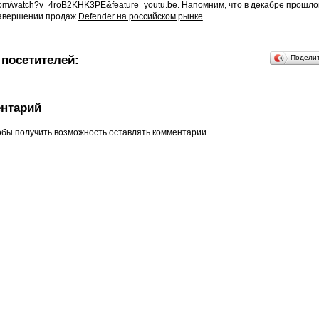
.com/watch?v=4roB2KHK3PE&feature=youtu.be
. Напомним, что в декабре прошло
завершении продаж
Defender на российском рынке
.
посетителей:
Подели
нтарий
обы получить возможность оставлять комментарии.