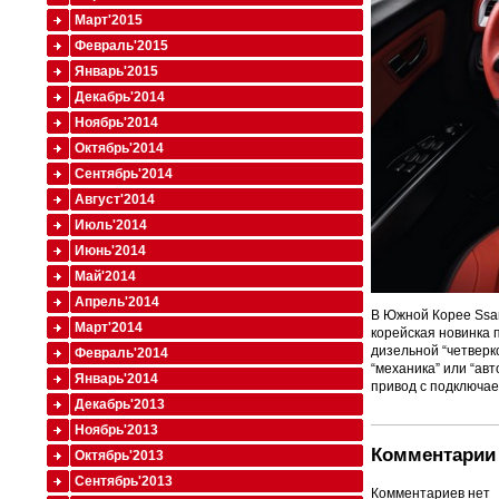
Март'2015
Февраль'2015
Январь'2015
Декабрь'2014
Ноябрь'2014
Октябрь'2014
Сентябрь'2014
Август'2014
Июль'2014
Июнь'2014
Май'2014
Апрель'2014
В Южной Корее Ssan
Март'2014
корейская новинка п
дизельной “четверк
Февраль'2014
“механика” или “авт
Январь'2014
привод с подключа
Декабрь'2013
Ноябрь'2013
Комментарии 
Октябрь'2013
Сентябрь'2013
Комментариев нет