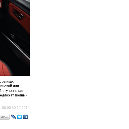
х рынках
зиновой или
 6-ступенчатая
предложат полный
00:00 30.12.2014
ться…