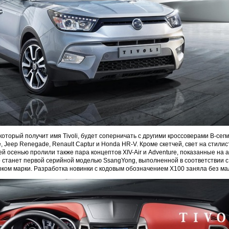
который получит имя Tivoli, будет соперничать с другими кроссоверами B-сег
, Jeep Renegade, Renault Captur и Honda HR-V. Кроме скетчей, свет на стили
й осенью пролили также пара концептов XIV-Air и Adventure, показанные на 
 станет первой серийной моделью SsangYong, выполненной в соответствии 
ком марки. Разработка новинки с кодовым обозначением X100 заняла без мал