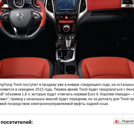
gYong Tivoli поступит в продажу уже в январе следующего года, на остальны
оявится в середине 2015 года. Первое время Tivoli будет предлагаться с бен
ой” объемом 1,6 л, которые будут отвечать нормам Euro 6. Коробки передач –
омат”, привод у начальных версий будет передним, но за доплату для Tivoli 
емой посредством электронноуправляемой муфты задней осью.
посетителей:
Подели