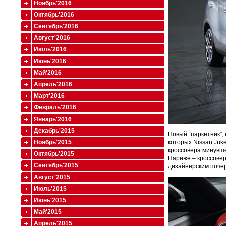
Ноябрь'2016
Октябрь'2016
Сентябрь'2016
Август'2016
Июль'2016
Июнь'2016
Май'2016
Апрель'2016
Март'2016
Февраль'2016
Январь'2016
Декабрь'2015
Новый “паркетник”, 
Ноябрь'2015
которых Nissan Juke
кроссовера минувше
Октябрь'2015
Париже – кроссовер
Сентябрь'2015
дизайнерским почер
Август'2015
Июль'2015
Июнь'2015
Май'2015
Апрель'2015