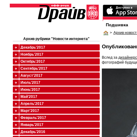
Подшивка
>
Архив новост
Архив рубрики "Новости интернета"
Опубликованы
Декабрь'2017
Ноябрь'2017
Вслед за
дизайнерс
Октябрь'2017
фотографий будуще
Сентябрь'2017
Август'2017
Июль'2017
Июнь'2017
Май'2017
Апрель'2017
Март'2017
Февраль'2017
Январь'2017
Декабрь'2016