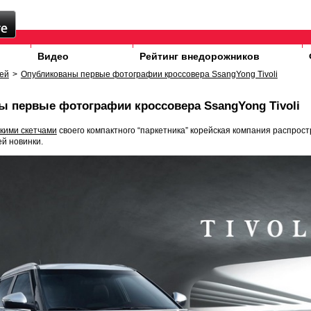
Видео
Рейтинг внедорожников
ей
>
Опубликованы первые фотографии кроссовера SsangYong Tivoli
 первые фотографии кроссовера SsangYong Tivoli
кими скетчами
своего компактного “паркетника” корейская компания распрос
й новинки.