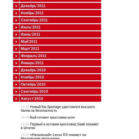
Декабрь'2011
Ноябрь'2011
Сентябрь'2011
Июль'2011
Июнь'2011
Май'2011
Март'2011
Февраль'2011
Январь'2011
Декабрь'2010
Ноябрь'2010
Октябрь'2010
Сентябрь'2010
Август'2010
19.08
Новый Kia Sportage удостоился высшего
балла за безопасность
19.08
Audi готовит кроссовер-купе
19.08
Первый в истории кроссовер Saab покажет
в Штатах
18.08
«Начальный» Lexus RX покажут на
Московском автосалоне