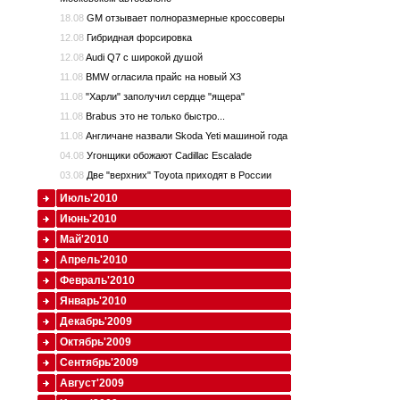
18.08
GM отзывает полноразмерные кроссоверы
12.08
Гибридная форсировка
12.08
Audi Q7 с широкой душой
11.08
BMW огласила прайс на новый X3
11.08
"Харли" заполучил сердце "ящера"
11.08
Brabus это не только быстро...
11.08
Англичане назвали Skoda Yeti машиной года
04.08
Угонщики обожают Cadillac Escalade
03.08
Две "верхних" Toyota приходят в России
Июль'2010
Июнь'2010
Май'2010
Апрель'2010
Февраль'2010
Январь'2010
Декабрь'2009
Октябрь'2009
Сентябрь'2009
Август'2009