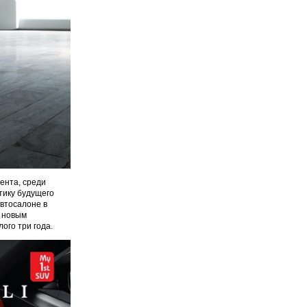
мента, среди
стику будущего
автосалоне в
с новым
ого три года.