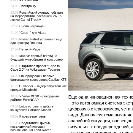
24.09
Электро-ку
23.09
Российский экипаж побывал
на мероприятии, посвященном 35-
летию Camel Trophy
22.09
Снова награжден!
21.09
“Спорт” для Vitara
19.09
Nissan Patrol установил еще
один рекорд Гиннеса
17.09
Петля F-Pace
16.09
Mazda: первый взгляд на
будущий купеобразный кроссовер
15.09
Стартовал пробег “Cape to
Cape 2.0” на Volkswagen Touareg
14.09
Обнародованы первые
фотографии кроссовера Cadillac XT5
11.09
Outlander – лидер августовских
продаж Mitsubishi
10.09
У Volvo XC90 – рекордный
Еще одна инновационная технол
рейтинг EuroNCAP
– это автономная система экс
09.09
Lotus готовит к дебюту
цифровую стереокамеру, устан
конкурента Porsche Macan
вида. Данная система выявляет
09.09
К премьере готов!
аварийной ситуации, оповещае
07.09
Представлен фильм,
визуальных предупреждений, а
посвященный истории
возникновения Land Rover
экстренное торможение в случ