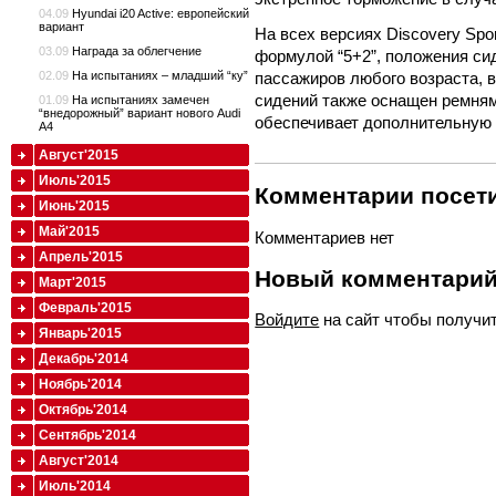
04.09
Hyundai i20 Active: европейский
вариант
На всех версиях Discovery Spo
03.09
Награда за облегчение
формулой “5+2”, положения си
02.09
На испытаниях – младший “ку”
пассажиров любого возраста, 
сидений также оснащен ремням
01.09
На испытаниях замечен
“внедорожный” вариант нового Audi
обеспечивает дополнительную 
A4
Август'2015
Июль'2015
Комментарии посети
Июнь'2015
Май'2015
Комментариев нет
Апрель'2015
Новый комментари
Март'2015
Февраль'2015
Войдите
на сайт чтобы получи
Январь'2015
Декабрь'2014
Ноябрь'2014
Октябрь'2014
Сентябрь'2014
Август'2014
Июль'2014