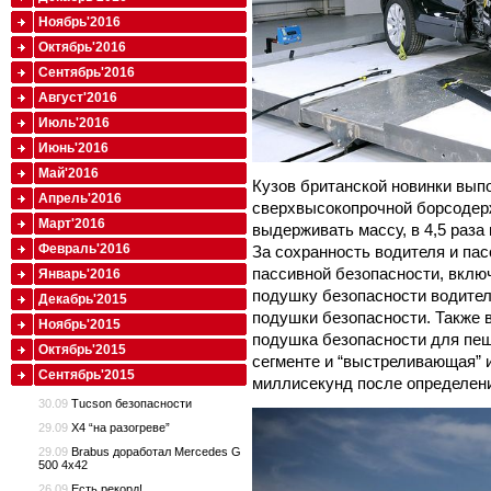
Ноябрь'2016
Октябрь'2016
Сентябрь'2016
Август'2016
Июль'2016
Июнь'2016
Май'2016
Кузов британской новинки вып
Апрель'2016
сверхвысокопрочной борсодер
Март'2016
выдерживать массу, в 4,5 раз
Февраль'2016
За сохранность водителя и па
пассивной безопасности, вкл
Январь'2016
подушку безопасности водител
Декабрь'2015
подушки безопасности. Также в
Ноябрь'2015
подушка безопасности для пеш
Октябрь'2015
сегменте и “выстреливающая” и
Сентябрь'2015
миллисекунд после определен
30.09
Tucson безопасности
29.09
X4 “на разогреве”
29.09
Brabus доработал Mercedes G
500 4x42
26.09
Есть рекорд!