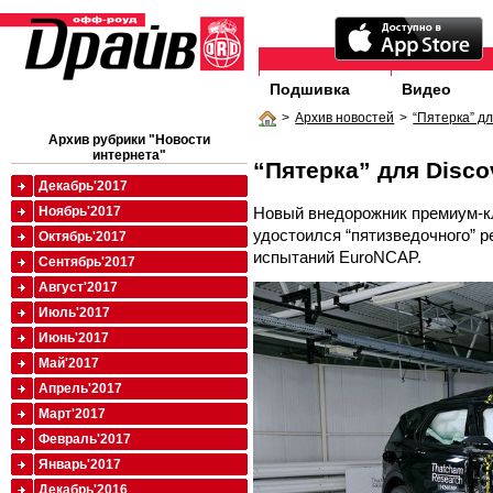
Подшивка
Видео
>
Архив новостей
>
“Пятерка” дл
Архив рубрики "Новости
интернета"
“Пятерка” для Disco
Декабрь'2017
Новый внедорожник премиум-кл
Ноябрь'2017
удостоился “пятизведочного” р
Октябрь'2017
испытаний EuroNCAP.
Сентябрь'2017
Август'2017
Июль'2017
Июнь'2017
Май'2017
Апрель'2017
Март'2017
Февраль'2017
Январь'2017
Декабрь'2016