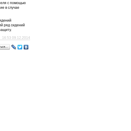
теля с помощью
ие в случае
сидений
ий ряд сидений
защиту.
16:53 09.12.2014
ться…