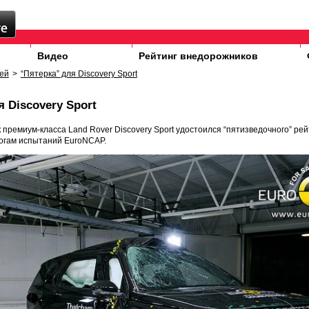
Видео
Рейтинг внедорожников
ей
>
“Пятерка” для Discovery Sport
 Discovery Sport
премиум-класса Land Rover Discovery Sport удостоился “пятизведочного” рей
тогам испытаний EuroNCAP.