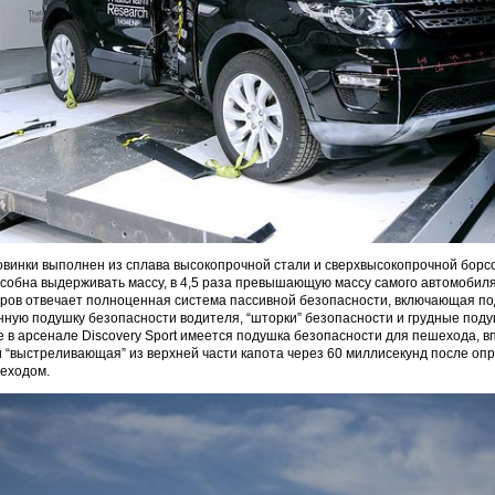
овинки выполнен из сплава высокопрочной стали и сверхвысокопрочной бор
собна выдерживать массу, в 4,5 раза превышающую массу самого автомобиля
иров отвечает полноценная система пассивной безопасности, включающая п
нную подушку безопасности водителя, “шторки” безопасности и грудные под
е в арсенале Discovery Sport имеется подушка безопасности для пешехода, 
и “выстреливающая” из верхней части капота через 60 миллисекунд после оп
шеходом.