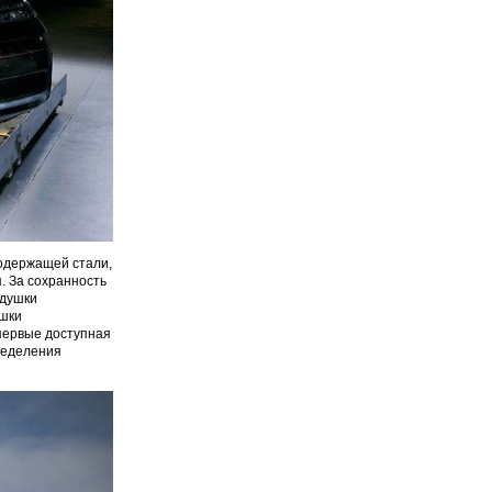
содержащей стали,
. За сохранность
одушки
ушки
впервые доступная
ределения