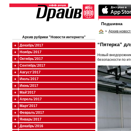
Подшивка
>
Архив новост
Архив рубрики "Новости интернета"
“Пятерка” для
Декабрь'2017
Ноябрь'2017
Новый внедорожник 
Октябрь'2017
безопасности по и
Сентябрь'2017
Август'2017
Июль'2017
Июнь'2017
Май'2017
Апрель'2017
Март'2017
Февраль'2017
Январь'2017
Декабрь'2016