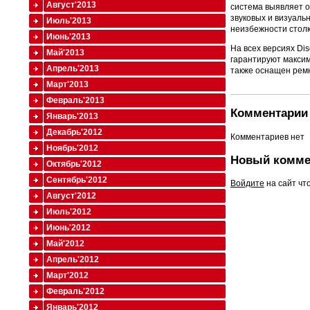
Август'2013
система выявляет о
звуковых и визуаль
Июль'2013
неизбежности стол
Июнь'2013
На всех версиях Di
Май'2013
гарантируют максим
Апрель'2013
также оснащен рем
Март'2013
Февраль'2013
Комментарии 
Январь'2013
Декабрь'2012
Комментариев нет
Ноябрь'2012
Новый комме
Октябрь'2012
Сентябрь'2012
Войдите
на сайт чт
Август'2012
Июль'2012
Июнь'2012
Май'2012
Апрель'2012
Март'2012
Февраль'2012
Январь'2012