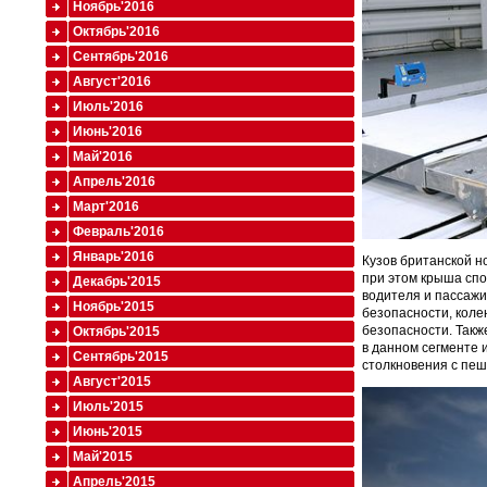
Ноябрь'2016
Октябрь'2016
Сентябрь'2016
Август'2016
Июль'2016
Июнь'2016
Май'2016
Апрель'2016
Март'2016
Февраль'2016
Январь'2016
Кузов британской н
при этом крыша спо
Декабрь'2015
водителя и пассаж
Ноябрь'2015
безопасности, коле
безопасности. Такж
Октябрь'2015
в данном сегменте 
Сентябрь'2015
столкновения с пе
Август'2015
Июль'2015
Июнь'2015
Май'2015
Апрель'2015