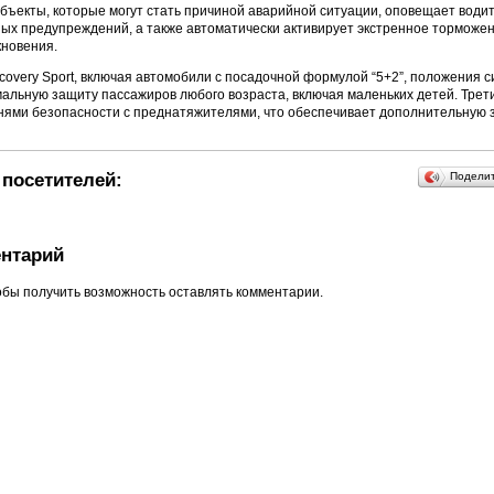
бъекты, которые могут стать причиной аварийной ситуации, оповещает води
ных предупреждений, а также автоматически активирует экстренное торможен
кновения.
scovery Sport, включая автомобили с посадочной формулой “5+2”, положения 
альную защиту пассажиров любого возраста, включая маленьких детей. Трет
нями безопасности с преднатяжителями, что обеспечивает дополнительную 
посетителей:
Подели
нтарий
обы получить возможность оставлять комментарии.