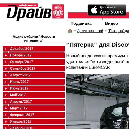
Подшивка
Видео
>
Архив новостей
>
“Пятерка” дл
Архив рубрики "Новости
интернета"
“Пятерка” для Disco
Декабрь'2017
Новый внедорожник премиум-кл
Ноябрь'2017
удостоился “пятизведочного” р
Октябрь'2017
испытаний EuroNCAP.
Сентябрь'2017
Август'2017
Июль'2017
Июнь'2017
Май'2017
Апрель'2017
Март'2017
Февраль'2017
Январь'2017
Декабрь'2016