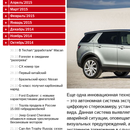
Апрель'2015
Март'2015
Февраль'2015
Январь'2015
Декабрь'2014
Ноябрь'2014
Октябрь'2014
30.10
В Techart “доработали” Macan
29.10
Forester в ожидании
“разогрева”
29.10
CX номер три
28.10
Первый китайский
27.10
Бразильский кросс Nissan
24.10
G-класс получил карбоновый
наряд
Еще одна инновационная технол
23.10
Ford Explorer: с новыми
характеристиками двигателей
– это автономная система экс
22.10
Toyota продала в России
цифровую стереокамеру, устан
15.000 гибридомобилей
вида. Данная система выявляет
22.10
Jeep Grand Cherokee
аварийной ситуации, оповещае
обзавелся новым трехлитровым
бензиновым мотором
визуальных предупреждений, а
21.10
Can-Am Trophy Russia: сезон
экстренное торможение в случ