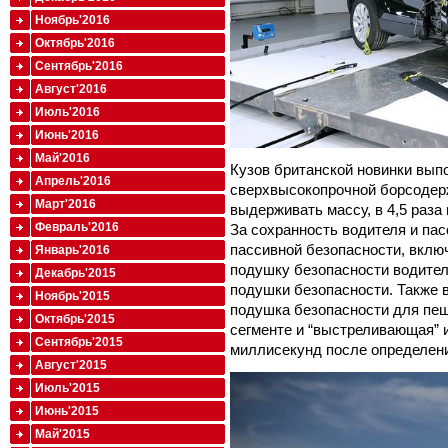
Ноябрь'2016
Октябрь'2016
Сентябрь'2016
Август'2016
Июль'2016
Июнь'2016
Май'2016
Кузов британской новинки вып
Апрель'2016
сверхвысокопрочной борсодер
Март'2016
выдерживать массу, в 4,5 раз
Февраль'2016
За сохранность водителя и па
пассивной безопасности, вкл
Январь'2016
подушку безопасности водител
Декабрь'2015
подушки безопасности. Также в
Ноябрь'2015
подушка безопасности для пеш
Октябрь'2015
сегменте и “выстреливающая” и
Сентябрь'2015
миллисекунд после определен
Август'2015
Июль'2015
Июнь'2015
Май'2015