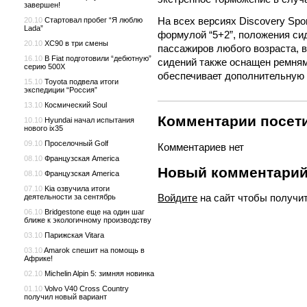
завершен!
На всех версиях Discovery Spo
20.10
Стартовал пробег “Я люблю
Lada”
формулой “5+2”, положения си
20.10
XC90 в три смены
пассажиров любого возраста, 
16.10
В Fiat подготовили “дебютную”
сидений также оснащен ремням
серию 500X
обеспечивает дополнительную 
15.10
Toyota подвела итоги
экспедиции “Россия”
13.10
Космический Soul
Комментарии посети
10.10
Hyundai начал испытания
нового ix35
09.10
Проселочный Golf
Комментариев нет
08.10
Французская America
Новый комментари
08.10
Французская America
07.10
Kia озвучила итоги
Войдите
на сайт чтобы получи
деятельности за сентябрь
06.10
Bridgestone еще на один шаг
ближе к экологичному производству
03.10
Парижская Vitara
03.10
Amarok спешит на помощь в
Африке!
02.10
Michelin Alpin 5: зимняя новинка
01.10
Volvo V40 Cross Country
получил новый вариант