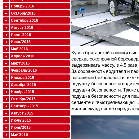
Ноябрь'2016
Октябрь'2016
Сентябрь'2016
Август'2016
Июль'2016
Июнь'2016
Май'2016
Кузов британской новинки вып
Апрель'2016
сверхвысокопрочной борсодер
Март'2016
выдерживать массу, в 4,5 раз
Февраль'2016
За сохранность водителя и па
пассивной безопасности, вкл
Январь'2016
подушку безопасности водител
Декабрь'2015
подушки безопасности. Также в
Ноябрь'2015
подушка безопасности для пеш
Октябрь'2015
сегменте и “выстреливающая” и
Сентябрь'2015
миллисекунд после определен
Август'2015
Июль'2015
Июнь'2015
Май'2015