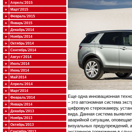
Апрель'2015
Март'2015
Февраль'2015
Январь'2015
Декабрь'2014
Ноябрь'2014
Октябрь'2014
Сентябрь'2014
Август'2014
Июль'2014
Июнь'2014
Май'2014
Апрель'2014
Март'2014
Еще одна инновационная технол
Февраль'2014
– это автономная система экс
Январь'2014
цифровую стереокамеру, устан
Декабрь'2013
вида. Данная система выявляет
Ноябрь'2013
аварийной ситуации, оповещае
Октябрь'2013
визуальных предупреждений, а
экстренное торможение в случ
Сентябрь'2013