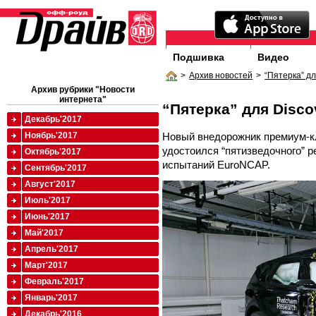
Подшивка
Видео
>
Архив новостей
>
“Пятерка” дл
Архив рубрики "Новости
интернета"
“Пятерка” для Disco
Декабрь'2017
Новый внедорожник премиум-кл
Ноябрь'2017
удостоился “пятизведочного” р
Октябрь'2017
испытаний EuroNCAP.
Сентябрь'2017
Август'2017
Июль'2017
Июнь'2017
Май'2017
Апрель'2017
Март'2017
Февраль'2017
Январь'2017
Декабрь'2016