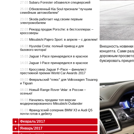
27.03
Subaru Forester обзавелся спецверсией
25.03
Обновленный Kia Soul признали “лучшим
семейным автомобилем”
23.03
Skoda работает над своим первым
электромобилем
22.03
Рекорд продаж Porsche: в бестселлерах –
кроссоверы
21.03
Mitsubishi Pajero Sport: в апреле – с дизелем!
16.03
Hyundai Creta: полный привод и для
Внешность новинки 
базового мотора!
концепта. Сами раз
дорожным просветом
15.03
Jaguar I-Pace принарядился в красное
буксировать прицеп
14.03
Jaguar I-Pace принарядился в красное
13.03
Кроссовер Jaguar F-Pace – финалист
престижной премии World Car Awards 2017
09.03
Февральский “плюс” для Volkswagen Touareg
и Tiguan
08.03
Новый Range Rover Velar: в России –
осенью!
06.03
Начались продажи топ-версии
модернизированного Mitsubishi Outlander
01.03
Французский соперник BMW X3 и Audi Q5
почти готов к дебюту
Февраль'2017
Январь'2017