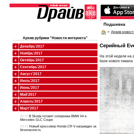
Подшивка
>
Архив новост
Архив рубрики "Новости интернета"
Серийный Eve
Декабрь'2017
Ноябрь'2017
На этой неделе на 
Октябрь'2017
базе нового пикапа 
Сентябрь'2017
Август'2017
Июль'2017
Июнь'2017
Май'2017
Апрель'2017
Март'2017
30.03
В Skoda готовят соперника BMW X4 и
Mercedes GLC Coupe
29.03
Новый кроссовер Honda CR-V награжден за
безопасность