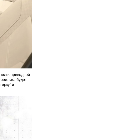
 полноприводной
дорожника будет
терку” и