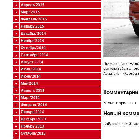
Апрель'2015
Март'2015
Февраль'2015
Январь'2015
Декабрь'2014
Ноябрь'2014
Октябрь'2014
Сентябрь'2014
Август'2014
Производство Evere
рынками сбыта ново
Июль'2014
Азиатско-Тихоокеанс
Июнь'2014
Май'2014
Апрель'2014
Комментарии 
Март'2014
Комментариев нет
Февраль'2014
Январь'2014
Новый комме
Декабрь'2013
Войдите
на сайт чт
Ноябрь'2013
Октябрь'2013