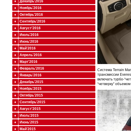
Декабрь'2016
Ноябрь'2016
Октябрь'2016
Сентябрь'2016
Август'2016
Июль'2016
Июнь'2016
Май'2016
Апрель'2016
Март'2016
Февраль'2016
Система Terrain Ma
трансмиссии Everest
Январь'2016
включать турбо-“чет
Декабрь'2015
“четверку” объемом 
Ноябрь'2015
Октябрь'2015
Сентябрь'2015
Август'2015
Июль'2015
Июнь'2015
Май'2015