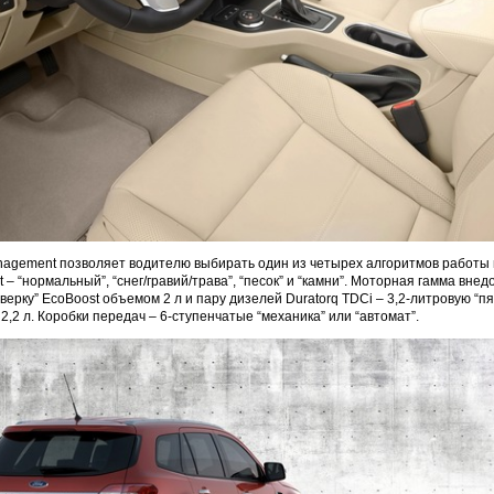
nagement позволяет водителю выбирать один из четырех алгоритмов работы
 – “нормальный”, “снег/гравий/трава”, “песок” и “камни”. Моторная гамма вне
верку” EcoBoost объемом 2 л и пару дизелей Duratorq TDCi – 3,2-литровую “пя
2,2 л. Коробки передач – 6-ступенчатые “механика” или “автомат”.