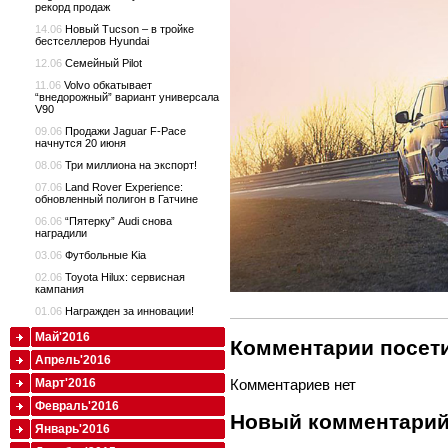
рекорд продаж
14.06
Новый Tucson – в тройке
бестселлеров Hyundai
12.06
Семейный Pilot
11.06
Volvo обкатывает
“внедорожный” вариант универсала
V90
09.06
Продажи Jaguar F-Pace
начнутся 20 июня
08.06
Три миллиона на экспорт!
07.06
Land Rover Experience:
обновленный полигон в Гатчине
06.06
“Пятерку” Audi снова
наградили
03.06
Футбольные Kia
02.06
Toyota Hilux: сервисная
кампания
01.06
Награжден за инновации!
Май'2016
Комментарии посети
Апрель'2016
Март'2016
Комментариев нет
Февраль'2016
Новый комментари
Январь'2016