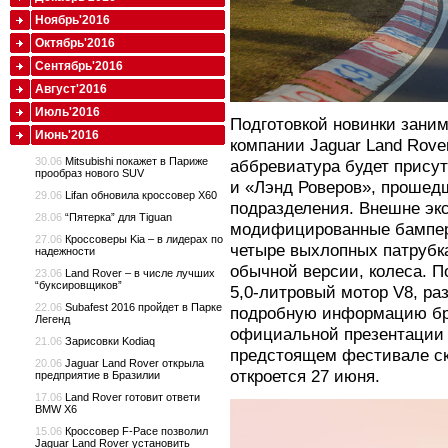
Ноябрь'2016
Октябрь'2016
Сентябрь'2016
Август'2016
Июль'2016
Подготовкой новинки зани
Июнь'2016
компании Jaguar Land Rove
30.06
Mitsubishi покажет в Париже
аббревиатура будет присут
прообраз нового SUV
и «Лэнд Роверов», прошед
29.06
Lifan обновила кроссовер X60
подразделения. Внешне эк
28.06
“Пятерка” для Tiguan
модифицированные бампер
27.06
Кроссоверы Kia – в лидерах по
четыре выхлопных патрубка
надежности
обычной версии, колеса. П
23.06
Land Rover – в числе лучших
“буксировщиков”
5,0-литровый мотор V8, ра
22.06
Subafest 2016 пройдет в Парке
подробную информацию бр
Легенд
официальной презентации 
21.06
Зарисовки Kodiaq
предстоящем фестивале ск
20.06
Jaguar Land Rover открыла
откроется 27 июня.
предприятие в Бразилии
17.06
Land Rover готовит ответи
BMW X6
15.06
Кроссовер F-Pace позволил
Jaguar Land Rover установить