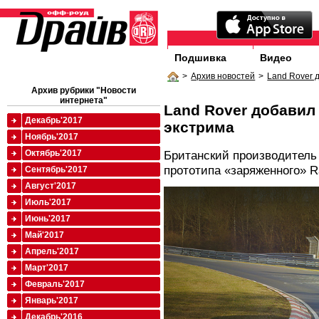
Подшивка
Видео
>
Архив новостей
>
Land Rover 
Архив рубрики "Новости
интернета"
Land Rover добавил 
Декабрь'2017
экстрима
Ноябрь'2017
Октябрь'2017
Британский производитель
прототипа «заряженного» R
Сентябрь'2017
Август'2017
Июль'2017
Июнь'2017
Май'2017
Апрель'2017
Март'2017
Февраль'2017
Январь'2017
Декабрь'2016