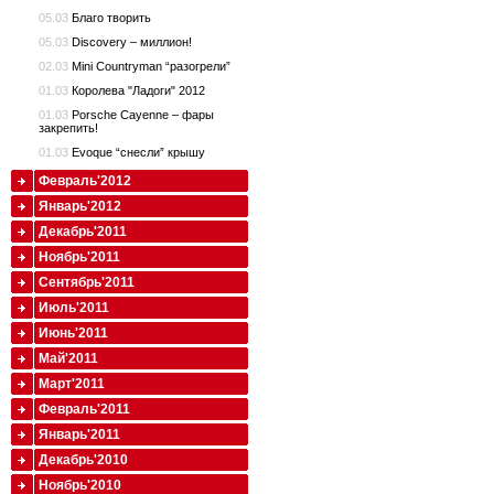
05.03
Благо творить
05.03
Discovery – миллион!
02.03
Mini Countryman “разогрели”
01.03
Королева "Ладоги" 2012
01.03
Porsche Cayenne – фары
закрепить!
01.03
Evoque “снесли” крышу
Февраль'2012
Январь'2012
Декабрь'2011
Ноябрь'2011
Сентябрь'2011
Июль'2011
Июнь'2011
Май'2011
Март'2011
Февраль'2011
Январь'2011
Декабрь'2010
Ноябрь'2010