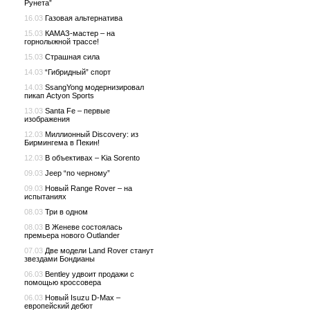
Рунета”
16.03
Газовая альтернатива
15.03
КАМАЗ-мастер – на
горнолыжной трассе!
15.03
Страшная сила
14.03
“Гибридный” спорт
14.03
SsangYong модернизировал
пикап Actyon Sports
13.03
Santa Fe – первые
изображения
12.03
Миллионный Discovery: из
Бирмингема в Пекин!
12.03
В объективах – Kia Sorento
09.03
Jeep “по черному”
09.03
Новый Range Rover – на
испытаниях
08.03
Три в одном
08.03
В Женеве состоялась
премьера нового Outlander
07.03
Две модели Land Rover станут
звездами Бондианы
06.03
Bentley удвоит продажи с
помощью кроссовера
06.03
Новый Isuzu D-Max –
европейский дебют