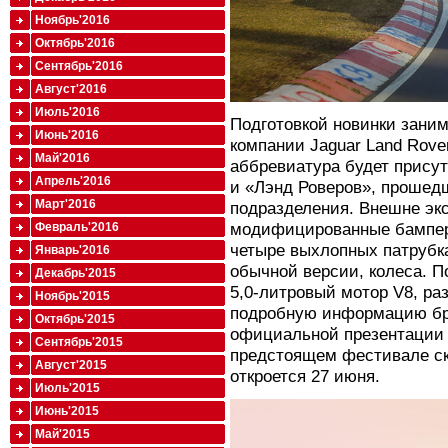
Ноябрь'2016
Октябрь'2016
Сентябрь'2016
Август'2016
Июль'2016
Подготовкой новинки зани
Июнь'2016
компании Jaguar Land Rove
Май'2016
аббревиатура будет присут
Апрель'2016
и «Лэнд Роверов», прошед
Март'2016
подразделения. Внешне эк
модифицированные бампер
Февраль'2016
четыре выхлопных патрубка
Январь'2016
обычной версии, колеса. П
Декабрь'2015
5,0-литровый мотор V8, ра
Ноябрь'2015
подробную информацию бр
Октябрь'2015
официальной презентации 
Сентябрь'2015
предстоящем фестивале ск
Август'2015
откроется 27 июня.
Июль'2015
Июнь'2015
Май'2015