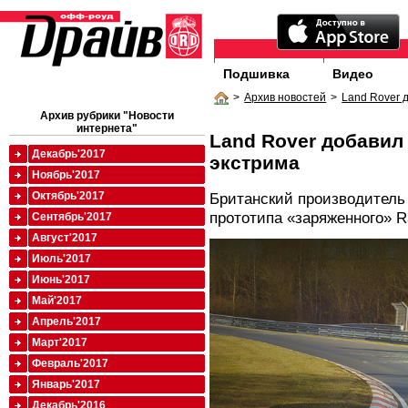
Подшивка
Видео
>
Архив новостей
>
Land Rover 
Архив рубрики "Новости
интернета"
Land Rover добавил 
Декабрь'2017
экстрима
Ноябрь'2017
Октябрь'2017
Британский производитель
прототипа «заряженного» R
Сентябрь'2017
Август'2017
Июль'2017
Июнь'2017
Май'2017
Апрель'2017
Март'2017
Февраль'2017
Январь'2017
Декабрь'2016