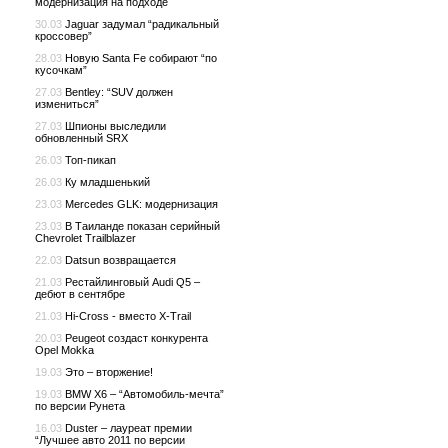
модернизация на подходе
30.03
Jaguar задумал “радикальный
кроссовер”
28.03
Новую Santa Fe собирают “по
кусочкам”
27.03
Bentley: “SUV должен
измениться”
27.03
Шпионы выследили
обновленный SRX
26.03
Топ-пикап
26.03
Ку младшенький
23.03
Mercedes GLK: модернизация
23.03
В Таиланде показан серийный
Chevrolet Trailblazer
22.03
Datsun возвращается
21.03
Рестайлинговый Audi Q5 –
дебют в сентябре
21.03
Hi-Cross - вместо X-Trail
20.03
Peugeot создаст конкурента
Opel Mokka
19.03
Это – вторжение!
19.03
BMW X6 – “Автомобиль-мечта”
по версии Рунета
16.03
Duster – лауреат премии
“Лучшее авто 2011 по версии