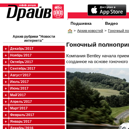
Подшивка
Видео
>
Архив новостей
>
Гоночный п
Архив рубрики "Новости
интернета"
Гоночный полнопр
Декабрь'2017
Компания Bentley начала прием 
Ноябрь'2017
созданное на основе гоночного 
Октябрь'2017
Сентябрь'2017
Август'2017
Июль'2017
Июнь'2017
Май'2017
Апрель'2017
Март'2017
Февраль'2017
Январь'2017
Декабрь'2016