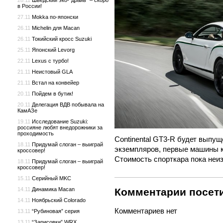
28.11
Шведский эко-“драйв” – скоро
в России!
27.11
Mokka по-японски
26.11
Michelin для Macan
26.11
Токийский кросс Suzuki
25.11
Японский Levorg
22.11
Lexus с турбо!
21.11
Неистовый GLA
21.11
Встал на конвейер
20.11
Пойдем в бутик!
20.11
Делегация ВДВ побывала на
КамАЗе
19.11
Исследование Suzuki:
россияне любят внедорожники за
проходимость
Continental GT3-R будет выпущ
18.11
Придумай слоган – выиграй
экземпляров, первые машины к
кроссовер!
Стоимость спорткара пока неиз
18.11
Придумай слоган – выиграй
кроссовер!
15.11
Серийный MKC
14.11
Динамика Macan
Комментарии посети
14.11
Ноябрьский Colorado
Комментариев нет
13.11
“Рубиновая” серия
13.11
“Зарисовки” WRX