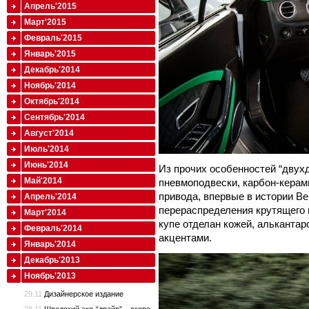
Апрель'2015
Март'2015
Февраль'2015
Январь'2015
Декабрь'2014
Ноябрь'2014
Октябрь'2014
Сентябрь'2014
Август'2014
Июль'2014
Июнь'2014
Из прочих особенностей “двухд
Май'2014
пневмоподвески, карбон-керам
привода, впервые в истории B
Апрель'2014
перераспределения крутящего
Март'2014
купе отделан кожей, альканта
Февраль'2014
акцентами.
Январь'2014
Декабрь'2013
Ноябрь'2013
29.11
Дизайнерское издание