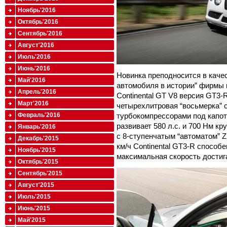
Ноябрь'2016
Октябрь'2016
Сентябрь'2016
Август'2016
Июль'2016
Июнь'2016
Новинка преподносится в каче
Май'2016
автомобиля в истории” фирмы 
Апрель'2016
Continental GT V8 версия GT3-R
Март'2016
четырехлитровая “восьмерка”
турбокомпрессорами под капот
Февраль'2016
развивает 580 л.с. и 700 Нм кр
Январь'2016
с 8-ступенчатым “автоматом” Z
Декабрь'2015
км/ч Continental GT3-R способе
Ноябрь'2015
максимальная скорость достига
Октябрь'2015
Сентябрь'2015
Август'2015
Июль'2015
Июнь'2015
Май'2015