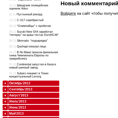
Новый комментари
12.11
Шведские полицейские
оценили Volvo
Войдите
на сайт чтобы получи
11.11
Пустынный рекорд
10.11
C-X17 серебристый
09.11
“Олимпийцы” с пробегом
06.11
Suzuki New SX4 заработал
“пятерку” на краш-тестах EuroNCAP
06.11
Silverado: “подзарядка”
05.11
Qashqai показал лицо
04.11
В Ле-Мане прошла финальная
гонка Чемпионата Европы по
тракрейсингу
01.11
Continental запустил в Калуге
новый шинный завод
01.11
Subaru покажет в Токио
концептуальный Levorg
Октябрь'2013
Сентябрь'2013
Август'2013
Июль'2013
Июнь'2013
Май'2013