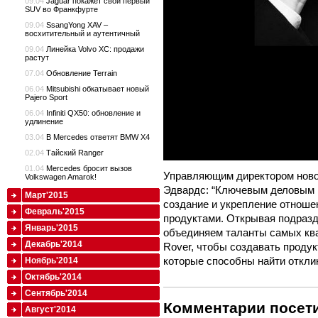
09.04
Jaguar покажет свой первый
SUV во Франкфурте
09.04
SsangYong XAV –
восхитительный и аутентичный
09.04
Линейка Volvo XC: продажи
растут
07.04
Обновление Terrain
06.04
Mitsubishi обкатывает новый
Pajero Sport
06.04
Infiniti QX50: обновление и
удлинение
03.04
В Mercedes ответят BMW X4
02.04
Тайский Ranger
01.04
Mercedes бросит вызов
Управляющим директором ново
Volkswagen Amarok!
Эдвардс: “Ключевым деловым 
Март'2015
создание и укрепление отноше
Февраль'2015
продуктами. Открывая подразде
Январь'2015
объединяем таланты самых кв
Декабрь'2014
Rover, чтобы создавать продук
которые способны найти отклик
Ноябрь'2014
Октябрь'2014
Сентябрь'2014
Комментарии посети
Август'2014