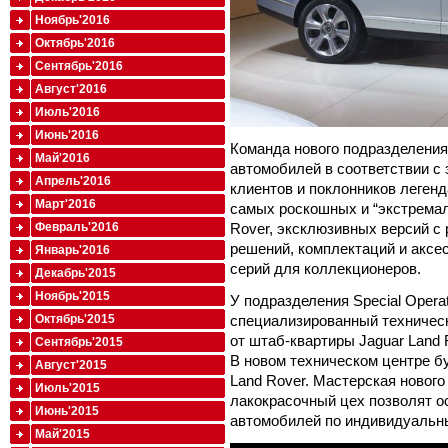
Ноябрь'2016
Октябрь'2016
Сентябрь'2016
Август'2016
Июль'2016
Июнь'2016
Команда нового подразделения
Май'2016
автомобилей в соответствии с
Апрель'2016
клиентов и поклонников легенд
Март'2016
самых роскошных и “экстремал
Rover, эксклюзивных версий 
Февраль'2016
решений, комплектаций и аксе
Январь'2016
серий для коллекционеров.
Декабрь'2015
Ноябрь'2015
У подразделения Special Opera
специализированный техническ
Октябрь'2015
от штаб-квартиры Jaguar Land
Сентябрь'2015
В новом техническом центре б
Август'2015
Land Rover. Мастерская новог
Июль'2015
лакокрасочный цех позволят 
Июнь'2015
автомобилей по индивидуальн
Май'2015