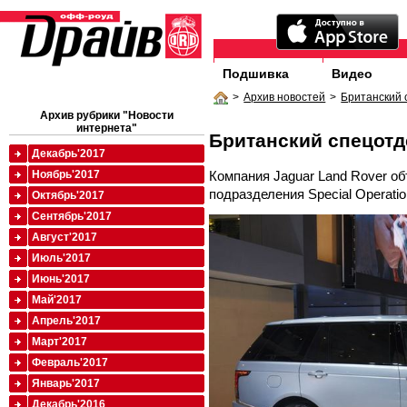
Подшивка
Видео
>
Архив новостей
>
Британский 
Архив рубрики "Новости
интернета"
Британский спецотд
Декабрь'2017
Компания Jaguar Land Rover об
Ноябрь'2017
подразделения Special Operatio
Октябрь'2017
Сентябрь'2017
Август'2017
Июль'2017
Июнь'2017
Май'2017
Апрель'2017
Март'2017
Февраль'2017
Январь'2017
Декабрь'2016