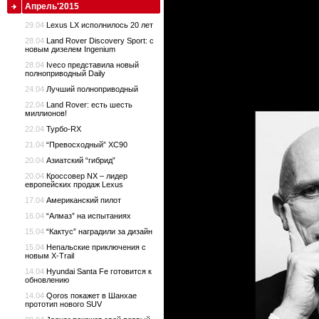
Апрель'2015
29.04
Lexus LX исполнилось 20 лет
28.04
Land Rover Discovery Sport: с
новым дизелем Ingenium
28.04
Iveco представила новый
полноприводный Daily
24.04
Лучший полноприводный
22.04
Land Rover: есть шесть
миллионов!
22.04
Турбо-RX
21.04
“Превосходный” XC90
20.04
Азиатский “гибрид”
20.04
Кроссовер NX – лидер
европейских продаж Lexus
17.04
Американский пилот
16.04
“Алмаз” на испытаниях
15.04
“Кактус” наградили за дизайн
15.04
Непальские приключения с
новым X-Trail
14.04
Hyundai Santa Fe готовится к
обновлению
14.04
Qoros покажет в Шанхае
прототип нового SUV