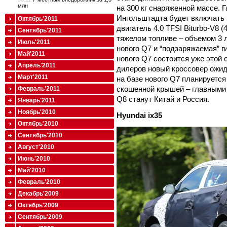
млн
на 300 кг снаряженной массе.
Ингольштадта будет включать к
Октябрь'2011
двигатель 4.0 TFSI Biturbo-V8 (
Сентябрь'2011
тяжелом топливе – объемом 3 л (
Июль'2011
нового Q7 и “подзаряжаемая” 
Май'2011
нового Q7 состоится уже этой 
Апрель'2011
дилеров новый кроссовер ожид
Март'2011
на базе нового Q7 планируется
скошенной крышей – главными
Февраль'2011
Q8 станут Китай и Россия.
Январь'2011
Ноябрь'2010
Hyundai
ix35
Октябрь'2010
Сентябрь'2010
Август'2010
Июнь'2010
Май'2010
Февраль'2010
Декабрь'2009
Октябрь'2009
Сентябрь'2009