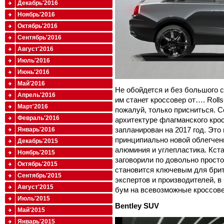
Декабрь'2016
Ноябрь'2016
Октябрь'2016
Сентябрь'2016
Август'2016
Июль'2016
Июнь'2016
Май'2016
Не обойдется и без большого 
Апрель'2016
им станет кроссовер от…. Rolls
Март'2016
пожалуй, только присниться. 
Февраль'2016
архитектуре флагманского кро
запланирован на 2017 год. Это
Январь'2016
принципиально новой облегчен
Декабрь'2015
алюминия и углепластика. Кста
Ноябрь'2015
заговорили по довольно просто
Октябрь'2015
становится ключевым для брит
Сентябрь'2015
экспертов и производителей, 
Август'2015
бум на всевозможные кроссовер
Июль'2015
Bentley
SUV
Май'2015
Январь'2015