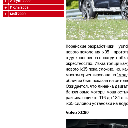
Август'2009
Июль'2009
Май'2009
Корейские разработчики Hyund
нового поколения ix35 – прото
году кроссовера проходят обка
окрестностях. Из-за толщи ка
нового ix35 пока сложно, но, к
многом ориентирована на
“млад
обличии был показан на автош
Ожидается, что линейка двигат
бензиновые моторы мощностью о
развивающие от 116 до 184 л.с
ix35 силовой установки на во
Volvo
XC90