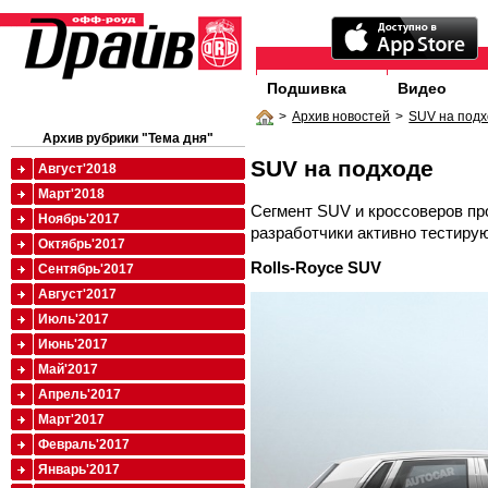
Подшивка
Видео
>
Архив новостей
>
SUV на под
Архив рубрики "Тема дня"
SUV на подходе
Август'2018
Март'2018
Сегмент SUV и кроссоверов пр
Ноябрь'2017
разработчики активно тестиру
Октябрь'2017
Rolls
-
Royce
SUV
Сентябрь'2017
Август'2017
Июль'2017
Июнь'2017
Май'2017
Апрель'2017
Март'2017
Февраль'2017
Январь'2017