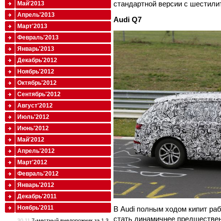
стандартной версии с шестили
Май'2013
Апрель'2013
Audi
Q7
Март'2013
Февраль'2013
Январь'2013
Декабрь'2012
Ноябрь'2012
Октябрь'2012
Сентябрь'2012
Август'2012
Июль'2012
Июнь'2012
Май'2012
Апрель'2012
Март'2012
Февраль'2012
Январь'2012
Декабрь'2011
Ноябрь'2011
В Audi полным ходом кипит ра
стать динамичнее предшестве
30.11
7-местный внедорожник за 1,3