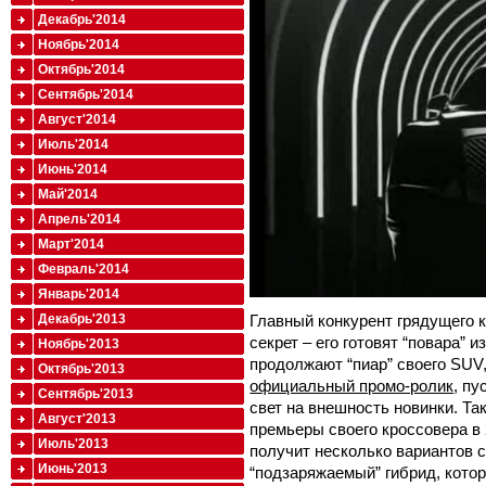
Декабрь'2014
Ноябрь'2014
Октябрь'2014
Сентябрь'2014
Август'2014
Июль'2014
Июнь'2014
Май'2014
Апрель'2014
Март'2014
Февраль'2014
Январь'2014
Главный конкурент грядущего к
Декабрь'2013
секрет – его готовят “повара” и
Ноябрь'2013
продолжают “пиар” своего SUV,
Октябрь'2013
официальный промо-ролик
, пу
Сентябрь'2013
свет на внешность новинки. Та
Август'2013
премьеры своего кроссовера в 
Июль'2013
получит несколько вариантов с
Июнь'2013
“подзаряжаемый” гибрид, кото