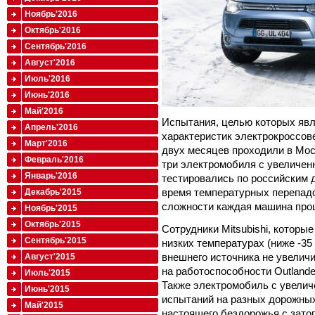
Ноябрь'2016
Октябрь'2016
Сентябрь'2016
Август'2016
Июль'2016
Июнь'2016
Май'2016
Испытания, целью которых яв
Апрель'2016
характеристик электрокроссове
Март'2016
двух месяцев проходили в Моск
Февраль'2016
три электромобиля с увеличен
Январь'2016
тестировались по российским д
время температурных перепадо
Декабрь'2015
сложности каждая машина прош
Ноябрь'2015
Октябрь'2015
Сотрудники Mitsubishi, которы
Сентябрь'2015
низких температурах (ниже -35
внешнего источника не увеличи
Август'2015
на работоспособности Outlande
Июль'2015
Также электромобиль с увели
Июнь'2015
испытаний на разных дорожных
Май'2015
настоящего бездорожья с зато