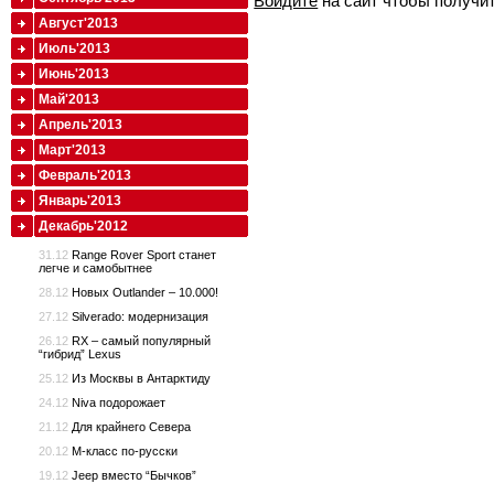
Войдите
на сайт чтобы получи
Август'2013
Июль'2013
Июнь'2013
Май'2013
Апрель'2013
Март'2013
Февраль'2013
Январь'2013
Декабрь'2012
31.12
Range Rover Sport станет
легче и самобытнее
28.12
Новых Outlander – 10.000!
27.12
Silverado: модернизация
26.12
RX – самый популярный
“гибрид” Lexus
25.12
Из Москвы в Антарктиду
24.12
Niva подорожает
21.12
Для крайнего Севера
20.12
M-класс по-русски
19.12
Jeep вместо “Бычков”