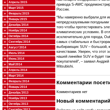
Апрель'2015
привода S-AWC продемонстриро
Март'2015
России.
Февраль'2015
“Мы намеренно выбрали для и
Январь'2015
непредсказуемыми погодными у
Декабрь'2014
того чтобы протестировать эл
Ноябрь'2014
климатических условиях. В отл
Октябрь'2014
исключительно для города, Out
самых стабильных и быстрорас
Сентябрь'2014
выбирающих SUV – большой, 
Август'2014
качествами. Уверен, что этот 
Июль'2014
нашей линейке SUV и будет так
Июнь'2014
покупателей”, – заявил Андрей
Май'2014
Mitsubishi.
Апрель'2014
Март'2014
Февраль'2014
Комментарии посети
Январь'2014
Комментариев нет
Декабрь'2013
Ноябрь'2013
Новый комментари
Октябрь'2013
Сентябрь'2013