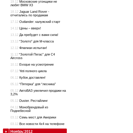
19.12
Московские угонщики не
любят BMW X3
18.12
Jaguar Land Rover -
отчитались по продажам
17.12
Outlander: калужский старт
14.12
Цены – вверх!
13.12
Да пребудет с вами сила!
13.12
“Золото” для M-класса
12.12
Флагман испытан!
11.12
“Золотой Пегас” для C4
Aircross
10.12
Evoque на усмотрение
07.12
Yeti полного цикла
06.12
Кубок доставлен!
05.12
“Пятерка” для “лесника”
05.12
АвтоВАЗ увеличил продажи на
3,2%
05.12
Duster. Рестайлинг
04.12
Монобрендовый из
Поднебесной
03.12
Семь мест для Америки
03.12
Все новости 4х4 на телефоне
Ноябрь'2012