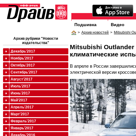
Подшивка
Видео
>
Архив новостей
>
Mitsubishi 
Архив рубрики "Новости
издательства"
Mitsubishi Outlande
Декабрь'2017
климатические исп
Ноябрь'2017
Октябрь'2017
В апреле в России завершилис
электрической версии кроссове
Сентябрь'2017
Август'2017
Июль'2017
Июнь'2017
Май'2017
Апрель'2017
Март'2017
Февраль'2017
Январь'2017
Декабрь'2016