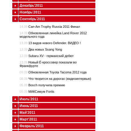
Декабрь'2011
Ноябрь'2011
Сентябрь'2011
14.09
Can-Am Trophy Russia 2011 Финал
14.09
Обновленная линейка Land Rover 2012
модельного года
13.09
13 видов нового Defender. ВИДЕО !
13.09
Два новых Ssang Yong
13.09
Subaru XV - германский дебют
13.09
Новый Ё-кроссовер показали во
Франкфурте
09.09
Обновленная Toyota Tacoma 2012 года
08.09
Что творится на дорогах (видеоинтервью)
05.09
Bosch получила премию
05.09
МАКСимум Fortis
Июль'2011
Июнь'2011
Май'2011
Март'2011
Февраль'2011