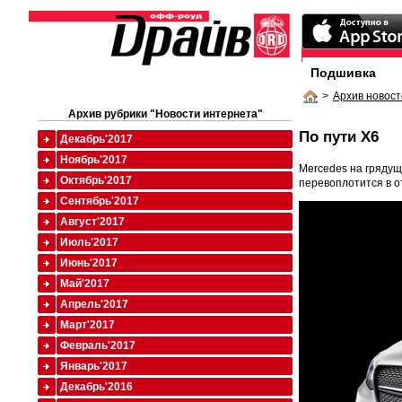
Подшивка
>
Архив новост
Архив рубрики "Новости интернета"
По пути X6
Декабрь'2017
Ноябрь'2017
Mercedes на грядущ
Октябрь'2017
перевоплотится в о
Сентябрь'2017
Август'2017
Июль'2017
Июнь'2017
Май'2017
Апрель'2017
Март'2017
Февраль'2017
Январь'2017
Декабрь'2016