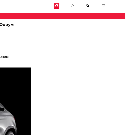
Форум
менем