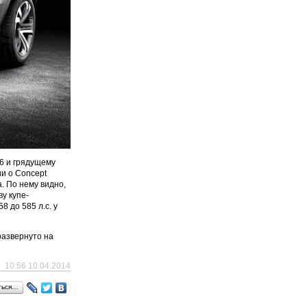
6 и грядущему
и о Concept
. По нему видно,
у купе-
 до 585 л.с. у
развернуто на
10:56 10.04.2014
ться…