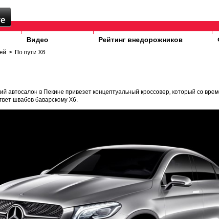
Видео
Рейтинг внедорожников
ей
>
По пути X6
ий автосалон в Пекине привезет концептуальный кроссовер, который со вре
твет швабов баварскому X6.