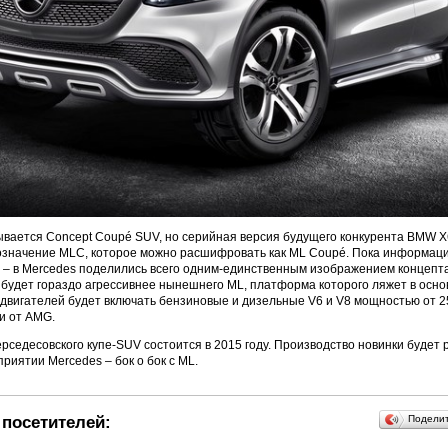
вается Concept Coupé SUV, но серийная версия будущего конкурента BMW X
означение MLC, которое можно расшифровать как ML Coupé. Пока информаци
– в Mercedes поделились всего одним-единственным изображением концепта
будет гораздо агрессивнее нынешнего ML, платформа которого ляжет в основ
 двигателей будет включать бензиновые и дизельные V6 и V8 мощностью от 258
и от AMG.
седесовского купе-SUV состоится в 2015 году. Производство новинки будет 
риятии Mercedes – бок о бок с ML.
посетителей:
Подели