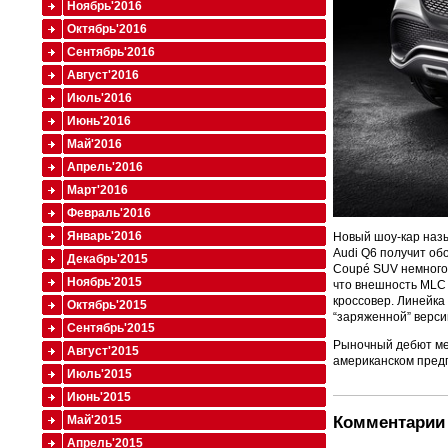
Ноябрь'2016
Октябрь'2016
Сентябрь'2016
Август'2016
Июль'2016
Июнь'2016
Май'2016
Апрель'2016
Март'2016
Февраль'2016
Январь'2016
Новый шоу-кар назы
Audi Q6 получит об
Декабрь'2015
Coupé SUV немного 
Ноябрь'2015
что внешность MLC 
кроссовер. Линейка
Октябрь'2015
“заряженной” верси
Сентябрь'2015
Рыночный дебют мер
Август'2015
американском предп
Июль'2015
Июнь'2015
Комментарии 
Май'2015
Апрель'2015