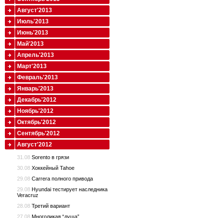
Август'2013
Июль'2013
Июнь'2013
Май'2013
Апрель'2013
Март'2013
Февраль'2013
Январь'2013
Декабрь'2012
Ноябрь'2012
Октябрь'2012
Сентябрь'2012
Август'2012
31.08
Sorento в грязи
30.08
Хоккейный Tahoe
29.08
Carrera полного привода
29.08
Hyundai тестирует наследника
Veracruz
28.08
Третий вариант
27.08
Многоликая “душа”