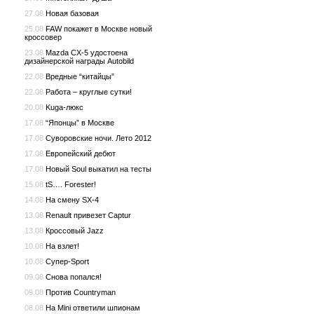
27.08
Новая базовая
25.08
FAW покажет в Москве новый
кроссовер
23.08
Mazda CX-5 удостоена
дизайнерской награды Autobild
22.08
Вредные “китайцы”
22.08
Работа – круглые сутки!
20.08
Kuga-люкс
17.08
“Японцы” в Москве
17.08
Cуворовские ночи. Лето 2012
17.08
Европейский дебют
17.08
Новый Soul выкатил на тесты
15.08
tS…. Forester!
14.08
На смену SX-4
13.08
Renault привезет Captur
13.08
Кроссовый Jazz
10.08
На взлет!
10.08
Супер-Sport
09.08
Снова попался!
09.08
Против Countryman
08.08
На Mini ответили шпионам