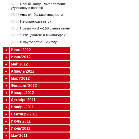
07.08
Новый Range Rover получит
удлиненную версию
06.08
Amarok: больше мощности
03.08
Не опрокидывается!
02.08
Новый Ford F-150 станет легче
02.08
“Гелендваген” в миниатюре?
01.08
В кругосветке – 23 года!
Июль'2012
Июнь'2012
Май'2012
Апрель'2012
Март'2012
Февраль'2012
Январь'2012
Декабрь'2011
Ноябрь'2011
Сентябрь'2011
Июль'2011
Июнь'2011
Май'2011