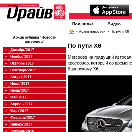
Подшивка
Видео
>
Архив новостей
>
По пути X6
Архив рубрики "Новости
интернета"
По пути X6
Декабрь'2017
Mercedes на грядущий автосал
Ноябрь'2017
кроссовер, который со времен
Октябрь'2017
баварскому X6.
Сентябрь'2017
Август'2017
Июль'2017
Июнь'2017
Май'2017
Апрель'2017
Март'2017
Февраль'2017
Январь'2017
Декабрь'2016