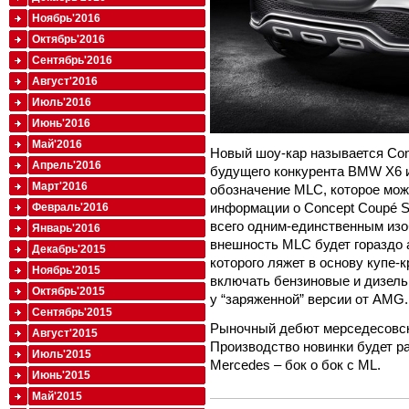
Ноябрь'2016
Октябрь'2016
Сентябрь'2016
Август'2016
Июль'2016
Июнь'2016
Май'2016
Новый шоу-кар называется Con
Апрель'2016
будущего конкурента BMW X6 и
Март'2016
обозначение MLC, которое мож
информации о Concept Coupé S
Февраль'2016
всего одним-единственным изо
Январь'2016
внешность MLC будет гораздо
Декабрь'2015
которого ляжет в основу купе-
Ноябрь'2015
включать бензиновые и дизельн
Октябрь'2015
у “заряженной” версии от AMG.
Сентябрь'2015
Рыночный дебют мерседесовско
Август'2015
Производство новинки будет р
Июль'2015
Mercedes – бок о бок с ML.
Июнь'2015
Май'2015