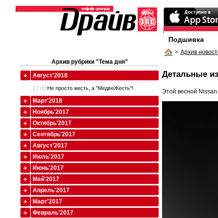
Подшивка
>
Архив новост
Архив рубрики "Тема дня"
Детальные и
Август'2018
22.08
Не просто жесть, а "МедвеЖесть"!
Этой весной Nissan
Март'2018
Ноябрь'2017
Октябрь'2017
Сентябрь'2017
Август'2017
Июль'2017
Июнь'2017
Май'2017
Апрель'2017
Март'2017
Февраль'2017