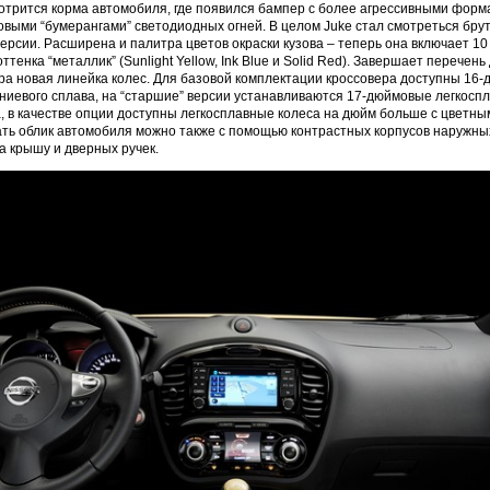
трится корма автомобиля, где появился бампер с более агрессивными форм
выми “бумерангами” светодиодных огней. В целом Juke стал смотреться бру
ерсии. Расширена и палитра цветов окраски кузова – теперь она включает 1
ттенка “металлик” (Sunlight Yellow, Ink Blue и Solid Red). Завершает перечен
ера новая линейка колес. Для базовой комплектации кроссовера доступны 16
ниевого сплава, на “старшие” версии устанавливаются 17-дюймовые легкосп
, в качестве опции доступны легкосплавные колеса на дюйм больше с цветны
ь облик автомобиля можно также с помощью контрастных корпусов наружных
а крышу и дверных ручек.