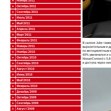
Ноябрь'2011
Октябрь'2011
Сентябрь'2011
Июль'2011
Май'2011
Апрель'2011
Март'2011
Февраль'2011
В салоне Juke такж
Январь'2011
выразительным и д
по мотоциклетным м
Ноябрь'2010
40% увеличился и о
Октябрь'2010
NissanConnect c 5
и доступа через ни
Сентябрь'2010
Август'2010
Июнь'2010
Май'2010
Февраль'2010
Декабрь'2009
Октябрь'2009
Сентябрь'2009
Август'2009