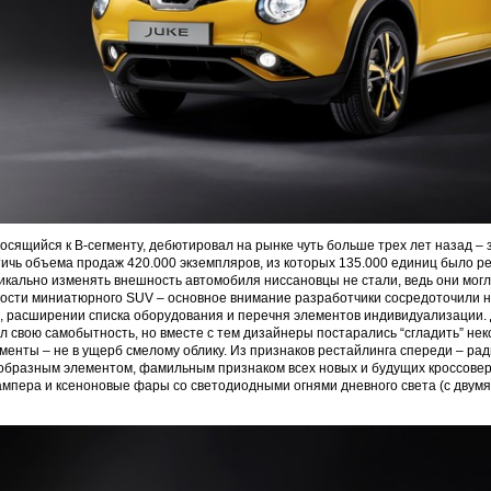
носящийся к B-сегменту, дебютировал на рынке чуть больше трех лет назад – 
тичь объема продаж 420.000 экземпляров, из которых 135.000 единиц было р
икально изменять внешность автомобиля ниссановцы не стали, ведь они могл
мости миниатюрного SUV – основное внимание разработчики сосредоточили 
, расширении списка оборудования и перечня элементов индивидуализации.
л свою самобытность, но вместе с тем дизайнеры постарались “сгладить” не
енты – не в ущерб смелому облику. Из признаков рестайлинга спереди – ра
образным элементом, фамильным признаком всех новых и будущих кроссовер
мпера и ксеноновые фары со светодиодными огнями дневного света (с двум