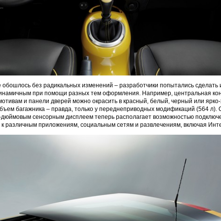
е обошлось без радикальных изменений – разработчики попытались сделать
инамичным при помощи разных тем оформления. Например, центральная кон
отивам и панели дверей можно окрасить в красный, белый, черный или ярко-
бъем багажника – правда, только у переднеприводных модификаций (564 л).
,8-дюймовым сенсорным дисплеем теперь располагает возможностью подклю
х к различным приложениям, социальным сетям и развлечениям, включая Инт