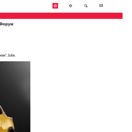
Форум
ик” Juke.