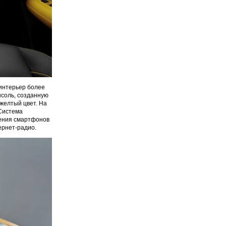
 интерьер более
соль, созданную
желтый цвет. На
 Система
чения смартфонов
ернет-радио.