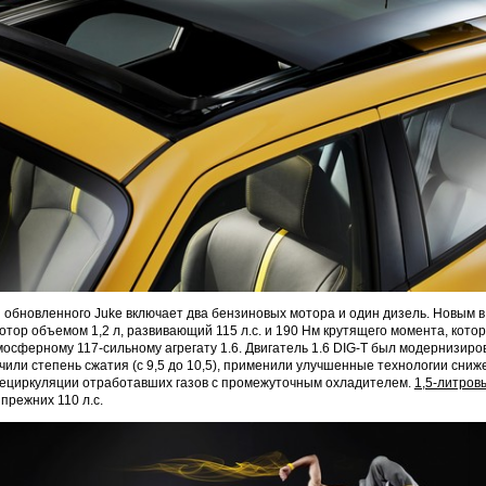
 обновленного Juke включает два бензиновых мотора и один дизель. Новым в
тор объемом 1,2 л, развивающий 115 л.с. и 190 Нм крутящего момента, кото
осферному 117-сильному агрегату 1.6. Двигатель 1.6 DIG-T был модернизиро
чили степень сжатия (с 9,5 до 10,5), применили улучшенные технологии сниж
рециркуляции отработавших газов с промежуточным охладителем.
1,5-литров
прежних 110 л.с.