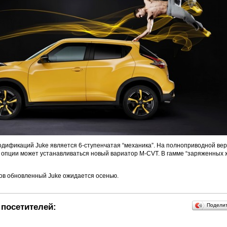
одификаций Juke является 6-ступенчатая “механика”. На полноприводной вер
ве опции может устанавливаться новый вариатор M-CVT. В гамме “заряженных 
ов обновленный Juke ожидается осенью.
посетителей:
Подели