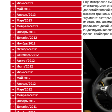
Еще интереснее смо
Июнь'2013
сочетающимися с но
Май'2013
дорестайлинговой в
включая три новых о
Апрель'2013
“жучиного” экстерь
Март'2013
из стали или алюми
различного дизайна
Февраль'2013
Индивидуализироват
Январь'2013
кузова, спойлеров н
Декабрь'2012
Ноябрь'2012
Октябрь'2012
Сентябрь'2012
Август'2012
Июль'2012
Июнь'2012
Май'2012
Апрель'2012
Март'2012
Февраль'2012
Январь'2012
Декабрь'2011