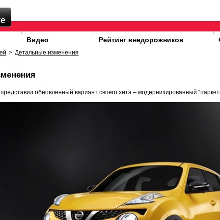
Видео
Рейтинг внедорожников
ей
>
Детальные изменения
зменения
 представил обновленный вариант своего хита – модернизированный “паркетн