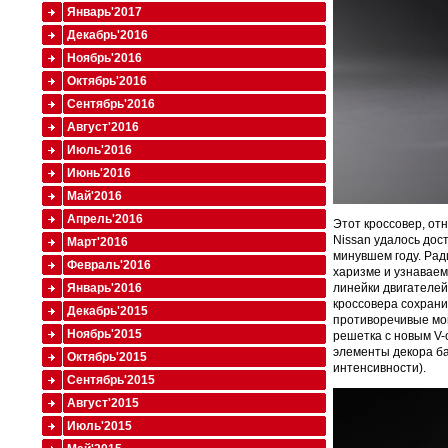
Январь'2017
Декабрь'2016
Ноябрь'2016
Октябрь'2016
Сентябрь'2016
Август'2016
Июль'2016
Июнь'2016
Май'2016
Апрель'2016
Этот кроссовер, от
Nissan удалось дос
Март'2016
минувшем году. Рад
Февраль'2016
харизме и узнавае
линейки двигателей
Январь'2016
кроссовера сохрани
Декабрь'2015
противоречивые мом
Ноябрь'2015
решетка с новым V-
элементы декора ба
Октябрь'2015
интенсивности).
Сентябрь'2015
Август'2015
Июль'2015