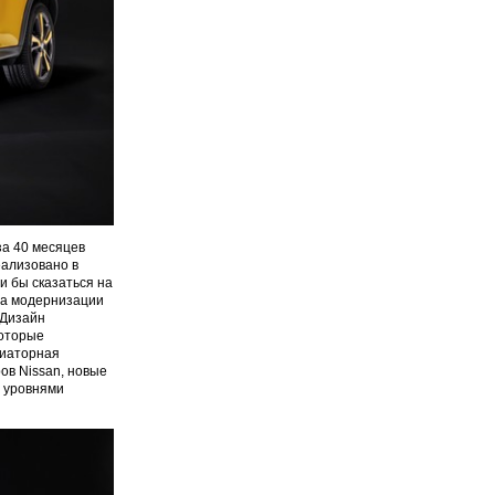
за 40 месяцев
еализовано в
и бы сказаться на
на модернизации
 Дизайн
которые
диаторная
ов Nissan, новые
я уровнями