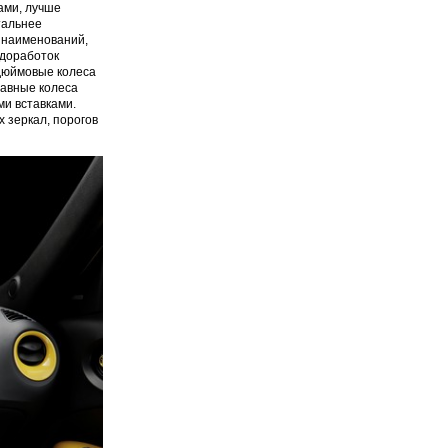
ами, лучше
тальнее
0 наименований,
ь доработок
-дюймовые колеса
лавные колеса
ми вставками.
 зеркал, порогов