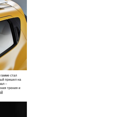
 гамме стал
рый пришел на
вал –
ения трения и
ый