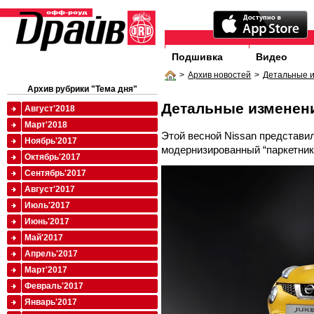
Подшивка
Видео
>
Архив новостей
>
Детальные 
Архив рубрики "Тема дня"
Детальные изменен
Август'2018
Март'2018
Этой весной Nissan представи
Ноябрь'2017
модернизированный “паркетник
Октябрь'2017
Сентябрь'2017
Август'2017
Июль'2017
Июнь'2017
Май'2017
Апрель'2017
Март'2017
Февраль'2017
Январь'2017