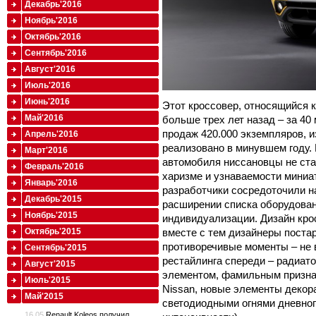
Декабрь'2016
Ноябрь'2016
Октябрь'2016
Сентябрь'2016
Август'2016
Июль'2016
Июнь'2016
Этот кроссовер, относящийся к
Май'2016
больше трех лет назад – за 40
продаж 420.000 экземпляров, и
Апрель'2016
реализовано в минувшем году.
Март'2016
автомобиля ниссановцы не стал
Февраль'2016
харизме и узнаваемости миниа
Январь'2016
разработчики сосредоточили н
Декабрь'2015
расширении списка оборудован
Ноябрь'2015
индивидуализации. Дизайн кро
вместе с тем дизайнеры поста
Октябрь'2015
противоречивые моменты – не 
Сентябрь'2015
рестайлинга спереди – радиат
Август'2015
элементом, фамильным призна
Июль'2015
Nissan, новые элементы декор
Май'2015
светодиодными огнями дневног
16.05
Renault Koleos получил