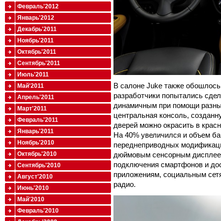
Февраль'2012
Январь'2012
Декабрь'2011
Ноябрь'2011
Октябрь'2011
Сентябрь'2011
Июль'2011
В салоне Juke также обошлось
Май'2011
разработчики попытались сдел
Апрель'2011
динамичным при помощи разны
Март'2011
центральная консоль, созданн
Февраль'2011
дверей можно окрасить в красн
Январь'2011
На 40% увеличился и объем баг
Ноябрь'2010
переднеприводных модификаций
дюймовым сенсорным дисплеем
Октябрь'2010
подключения смартфонов и дос
Сентябрь'2010
приложениям, социальным сетя
Август'2010
радио.
Июнь'2010
Май'2010
Февраль'2010