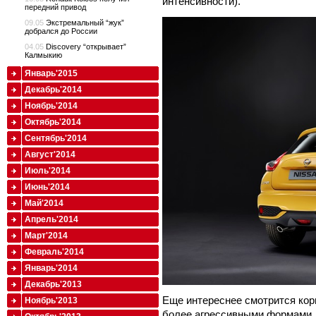
интенсивности).
передний привод
09.05
Экстремальный “жук”
добрался до России
04.05
Discovery “открывает”
Калмыкию
Январь'2015
Декабрь'2014
Ноябрь'2014
Октябрь'2014
Сентябрь'2014
Август'2014
Июль'2014
Июнь'2014
Май'2014
Апрель'2014
Март'2014
Февраль'2014
Январь'2014
Декабрь'2013
Еще интереснее смотрится кор
Ноябрь'2013
более агрессивными формами,