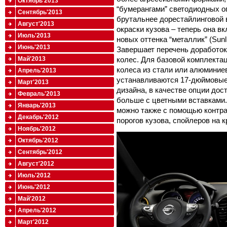
Октябрь'2013
“бумерангами” светодиодных ог
Сентябрь'2013
брутальнее дорестайлинговой 
Август'2013
окраски кузова – теперь она в
Июль'2013
новых оттенка “металлик” (Sunlig
Июнь'2013
Завершает перечень доработок
колес. Для базовой комплекта
Май'2013
колеса из стали или алюминиев
Апрель'2013
устанавливаются 17-дюймовые
Март'2013
дизайна, в качестве опции до
Февраль'2013
больше с цветными вставками
Январь'2013
можно также с помощью контра
Декабрь'2012
порогов кузова, спойлеров на 
Ноябрь'2012
Октябрь'2012
Сентябрь'2012
Август'2012
Июль'2012
Июнь'2012
Май'2012
Апрель'2012
Март'2012