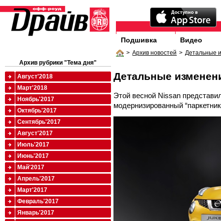
Подшивка
Видео
>
Архив новостей
>
Детальные 
Архив рубрики "Тема дня"
Детальные изменен
Август'2018
Март'2018
Этой весной Nissan представи
Ноябрь'2017
модернизированный “паркетник
Октябрь'2017
Сентябрь'2017
Август'2017
Июль'2017
Июнь'2017
Май'2017
Апрель'2017
Март'2017
Февраль'2017
Январь'2017