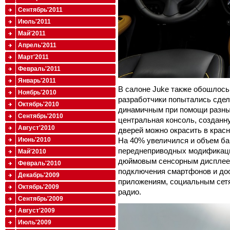
Сентябрь'2011
Июль'2011
Май'2011
Апрель'2011
Март'2011
Февраль'2011
Январь'2011
В салоне Juke также обошлось
Ноябрь'2010
разработчики попытались сдел
Октябрь'2010
динамичным при помощи разны
Сентябрь'2010
центральная консоль, созданн
Август'2010
дверей можно окрасить в красн
На 40% увеличился и объем баг
Июнь'2010
переднеприводных модификаций
Май'2010
дюймовым сенсорным дисплеем
Февраль'2010
подключения смартфонов и дос
Декабрь'2009
приложениям, социальным сетя
Октябрь'2009
радио.
Сентябрь'2009
Август'2009
Июль'2009