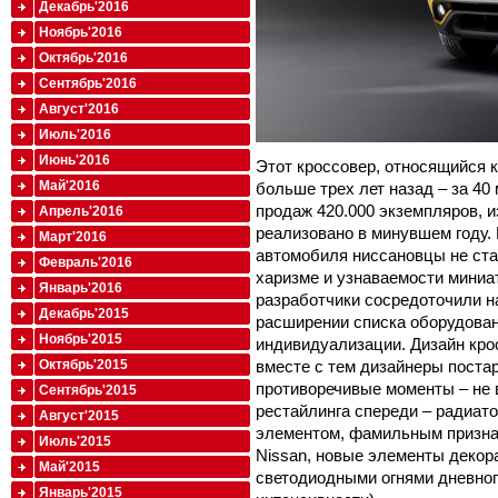
Декабрь'2016
Ноябрь'2016
Октябрь'2016
Сентябрь'2016
Август'2016
Июль'2016
Июнь'2016
Этот кроссовер, относящийся к
Май'2016
больше трех лет назад – за 40
продаж 420.000 экземпляров, и
Апрель'2016
реализовано в минувшем году.
Март'2016
автомобиля ниссановцы не стал
Февраль'2016
харизме и узнаваемости миниа
Январь'2016
разработчики сосредоточили н
Декабрь'2015
расширении списка оборудован
Ноябрь'2015
индивидуализации. Дизайн кро
вместе с тем дизайнеры поста
Октябрь'2015
противоречивые моменты – не 
Сентябрь'2015
рестайлинга спереди – радиат
Август'2015
элементом, фамильным призна
Июль'2015
Nissan, новые элементы декор
Май'2015
светодиодными огнями дневног
Январь'2015