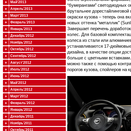
Май'2013
“бумерангами” светодиодных ог
Апрель'2013
брутальнее дорестайлинговой 
Март'2013
окраски кузова – теперь она в
новых оттенка “металлик” (Sunlig
Февраль'2013
Завершает перечень доработок
Январь'2013
колес. Для базовой комплекта
Декабрь'2012
колеса из стали или алюминиев
Ноябрь'2012
устанавливаются 17-дюймовые
Октябрь'2012
дизайна, в качестве опции до
Сентябрь'2012
больше с цветными вставками
Август'2012
можно также с помощью контра
порогов кузова, спойлеров на 
Июль'2012
Июнь'2012
Май'2012
Апрель'2012
Март'2012
Февраль'2012
Январь'2012
Декабрь'2011
Ноябрь'2011
Октябрь'2011