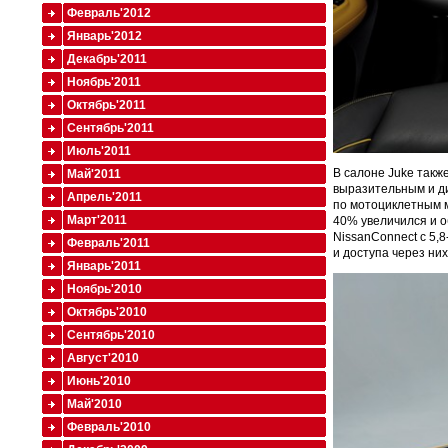
Февраль'2012
Январь'2012
Декабрь'2011
Ноябрь'2011
Октябрь'2011
Сентябрь'2011
Июль'2011
В салоне Juke такж
Май'2011
выразительным и д
Апрель'2011
по мотоциклетным м
Март'2011
40% увеличился и о
NissanConnect c 5
Февраль'2011
и доступа через ни
Январь'2011
Ноябрь'2010
Октябрь'2010
Сентябрь'2010
Август'2010
Июнь'2010
Май'2010
Февраль'2010