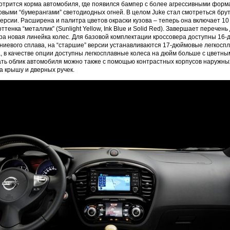
трится корма автомобиля, где появился бампер с более агрессивными форм
выми “бумерангами” светодиодных огней. В целом Juke стал смотреться бру
ерсии. Расширена и палитра цветов окраски кузова – теперь она включает 1
ттенка “металлик” (Sunlight Yellow, Ink Blue и Solid Red). Завершает перечен
ера новая линейка колес. Для базовой комплектации кроссовера доступны 16
ниевого сплава, на “старшие” версии устанавливаются 17-дюймовые легкосп
, в качестве опции доступны легкосплавные колеса на дюйм больше с цветны
ь облик автомобиля можно также с помощью контрастных корпусов наружных
а крышу и дверных ручек.