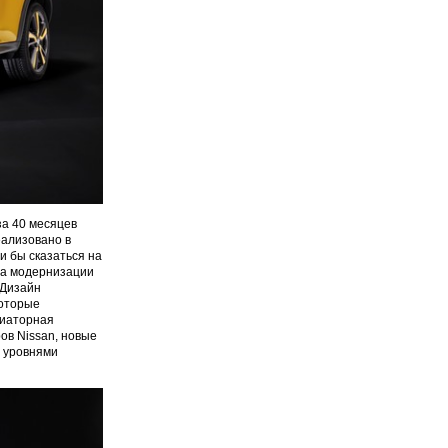
за 40 месяцев
еализовано в
и бы сказаться на
на модернизации
 Дизайн
которые
диаторная
ов Nissan, новые
я уровнями