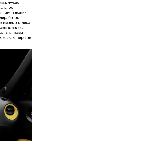
ами, лучше
тальнее
0 наименований,
ь доработок
-дюймовые колеса
лавные колеса
ми вставками.
 зеркал, порогов