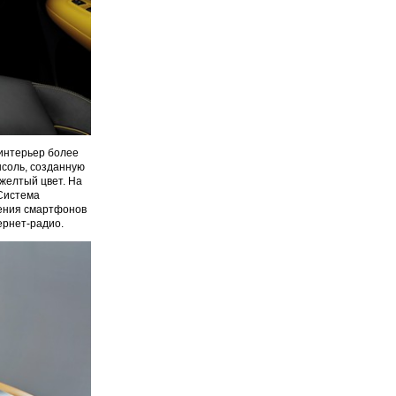
 интерьер более
соль, созданную
желтый цвет. На
 Система
чения смартфонов
ернет-радио.