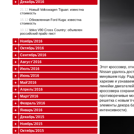
Декабрь'2016
21.12
Новый Volkswagen Tiguan: известна
стоимость
15.12
Обновленная Ford Kuga: известна
стоимость
10.12
Volvo V90 Cross Country: объявлен
российский прайс-лист
Ноябрь'2016
Октябрь'2016
Сентябрь'2016
Август'2016
Этот кроссовер, от
Июль'2016
Nissan удалось дос
Июнь'2016
минувшем году. Рад
харизме и узнавае
Май'2016
линейки двигателей
Апрель'2016
кроссовера сохрани
противоречивые мом
Март'2016
решетка с новым V-
Февраль'2016
элементы декора ба
интенсивности).
Январь'2016
Декабрь'2015
Ноябрь'2015
Октябрь'2015