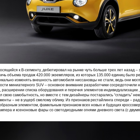
носящийся к B-сегменту, дебютировал на рынке чуть больше трех лет назад – 
тичь объема продаж 420.000 экземпляров, из которых 135.000 единиц было р
икально изменять внешность автомобиля ниссановцы не стали, ведь они могл
мости миниатюрного SUV – основное внимание разработчики сосредоточили 
, расширении списка оборудования и перечня элементов индивидуализации.
л свою самобытность, но вместе с тем дизайнеры постарались “сгладить” не
енты – не в ущерб смелому облику. Из признаков рестайлинга спереди – ра
образным элементом, фамильным признаком всех новых и будущих кроссовер
мпера и ксеноновые фары со светодиодными огнями дневного света (с двум