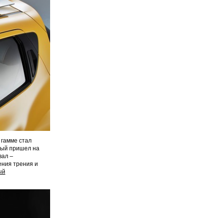
 гамме стал
рый пришел на
вал –
ения трения и
ый