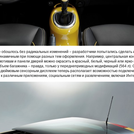
е обошлось без радикальных изменений – разработчики попытались сделать
инамичным при помощи разных тем оформления. Например, центральная кон
отивам и панели дверей можно окрасить в красный, белый, черный или ярко-
бъем багажника – правда, только у переднеприводных модификаций (564 л).
,8-дюймовым сенсорным дисплеем теперь располагает возможностью подклю
х к различным приложениям, социальным сетям и развлечениям, включая Инт