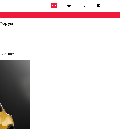
Форум
ик” Juke.