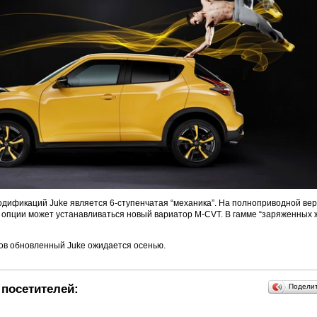
одификаций Juke является 6-ступенчатая “механика”. На полноприводной вер
ве опции может устанавливаться новый вариатор M-CVT. В гамме “заряженных 
ов обновленный Juke ожидается осенью.
посетителей:
Подели