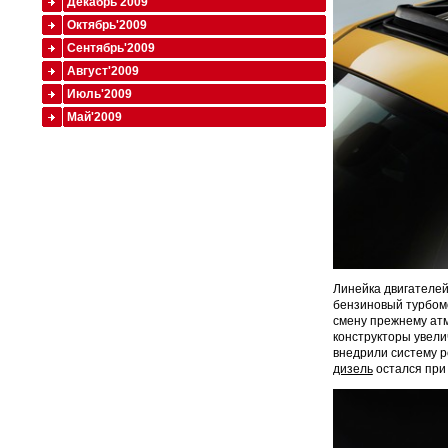
Декабрь'2009
Октябрь'2009
Сентябрь'2009
Август'2009
Июль'2009
Май'2009
Линейка двигателей
бензиновый турбомо
смену прежнему атм
конструкторы увели
внедрили систему 
дизель
остался при 