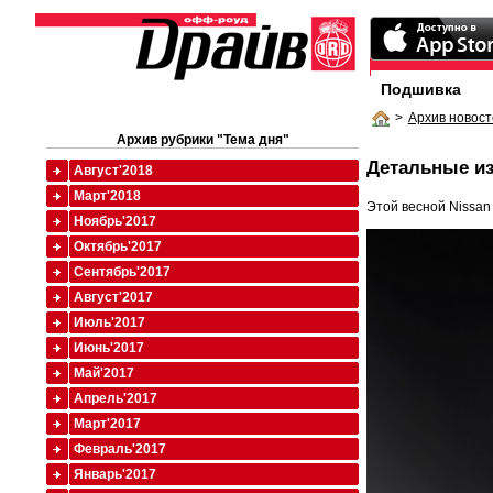
Подшивка
>
Архив новост
Архив рубрики "Тема дня"
Детальные и
Август'2018
Март'2018
Этой весной Nissan
Ноябрь'2017
Октябрь'2017
Сентябрь'2017
Август'2017
Июль'2017
Июнь'2017
Май'2017
Апрель'2017
Март'2017
Февраль'2017
Январь'2017