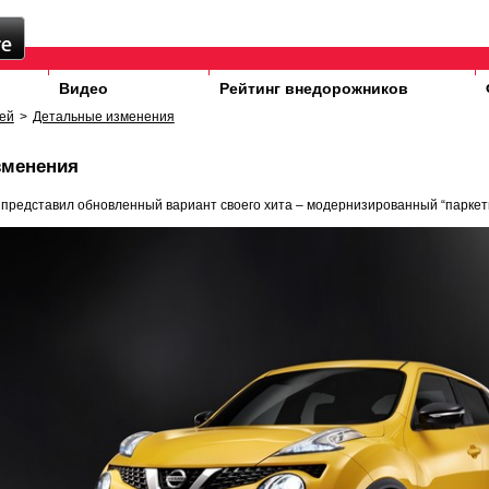
Видео
Рейтинг внедорожников
ей
>
Детальные изменения
зменения
 представил обновленный вариант своего хита – модернизированный “паркетн