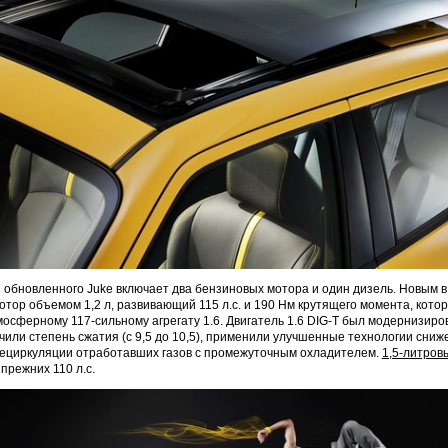
 обновленного Juke включает два бензиновых мотора и один дизель. Новым в
тор объемом 1,2 л, развивающий 115 л.с. и 190 Нм крутящего момента, кото
осферному 117-сильному агрегату 1.6. Двигатель 1.6 DIG-T был модернизиро
чили степень сжатия (с 9,5 до 10,5), применили улучшенные технологии сниж
рециркуляции отработавших газов с промежуточным охладителем.
1,5-литров
прежних 110 л.с.