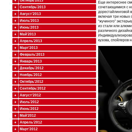
Октябрь'2013
Еще интереснее смо
Сентябрь'2013
сочетающимися с но
дорестайлинговой в
Август'2013
включая три новых о
Июль'2013
“жучиного” экстерь
из стали или алюми
Июнь'2013
различного дизайна
Май'2013
Индивидуализироват
кузова, спойлеров н
Апрель'2013
Март'2013
Февраль'2013
Январь'2013
Декабрь'2012
Ноябрь'2012
Октябрь'2012
Сентябрь'2012
Август'2012
Июль'2012
Июнь'2012
Май'2012
Апрель'2012
Март'2012