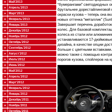
Май'2013
“бумерангами” светодиодных ог
Апрель'2013
брутальнее дорестайлинговой 
Март'2013
окраски кузова – теперь она в
новых оттенка “металлик” (Sunlig
Февраль'2013
Завершает перечень доработок
Январь'2013
колес. Для базовой комплекта
Декабрь'2012
колеса из стали или алюминиев
Ноябрь'2012
устанавливаются 17-дюймовые
Октябрь'2012
дизайна, в качестве опции до
Сентябрь'2012
больше с цветными вставками
Август'2012
можно также с помощью контра
порогов кузова, спойлеров на 
Июль'2012
Июнь'2012
Май'2012
Апрель'2012
Март'2012
Февраль'2012
Январь'2012
Декабрь'2011
Ноябрь'2011
Октябрь'2011