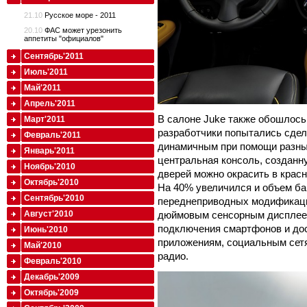
21.10
Русское море - 2011
20.10
ФАС может урезонить
аппетиты "официалов"
Сентябрь'2011
Июль'2011
Май'2011
Апрель'2011
В салоне Juke также обошлось
Март'2011
разработчики попытались сдел
Февраль'2011
динамичным при помощи разны
Январь'2011
центральная консоль, созданн
Ноябрь'2010
дверей можно окрасить в красн
Октябрь'2010
На 40% увеличился и объем баг
Сентябрь'2010
переднеприводных модификаций
дюймовым сенсорным дисплеем
Август'2010
подключения смартфонов и дос
Июнь'2010
приложениям, социальным сетя
Май'2010
радио.
Февраль'2010
Декабрь'2009
Октябрь'2009