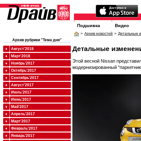
Подшивка
Видео
>
Архив новостей
>
Детальные 
Архив рубрики "Тема дня"
Детальные изменен
Август'2018
Март'2018
Этой весной Nissan представи
Ноябрь'2017
модернизированный “паркетник
Октябрь'2017
Сентябрь'2017
Август'2017
Июль'2017
Июнь'2017
Май'2017
Апрель'2017
Март'2017
Февраль'2017
Январь'2017