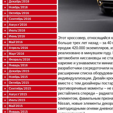
Декабрь'2016
Ноябрь'2016
Октябрь'2016
Сентябрь'2016
Август'2016
Июль'2016
Июнь'2016
Этот кроссовер, относящийся к
Май'2016
больше трех лет назад – за 40
продаж 420.000 экземпляров, и
Апрель'2016
реализовано в минувшем году.
Март'2016
автомобиля ниссановцы не стал
Февраль'2016
харизме и узнаваемости миниа
Январь'2016
разработчики сосредоточили н
Декабрь'2015
расширении списка оборудован
Ноябрь'2015
индивидуализации. Дизайн кро
вместе с тем дизайнеры поста
Октябрь'2015
противоречивые моменты – не 
Сентябрь'2015
рестайлинга спереди – радиат
Август'2015
элементом, фамильным призна
Июль'2015
Nissan, новые элементы декор
Май'2015
светодиодными огнями дневног
Январь'2015