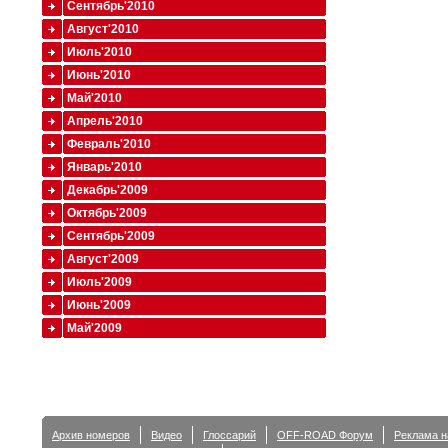
Сентябрь'2010
Август'2010
Июль'2010
Июнь'2010
Май'2010
Апрель'2010
Февраль'2010
Январь'2010
Декабрь'2009
Октябрь'2009
Сентябрь'2009
Август'2009
Июль'2009
Июнь'2009
Май'2009
Архив номеров
Видео
Глоссарий
OFF-ROAD Форум
Реклама н