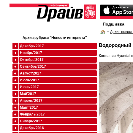
Подшивка
>
Архив новост
Архив рубрики "Новости интернета"
Водородный I
Декабрь'2017
Ноябрь'2017
Компания Hyundai п
Октябрь'2017
Сентябрь'2017
Август'2017
Июль'2017
Июнь'2017
Май'2017
Апрель'2017
Март'2017
Февраль'2017
Январь'2017
Декабрь'2016