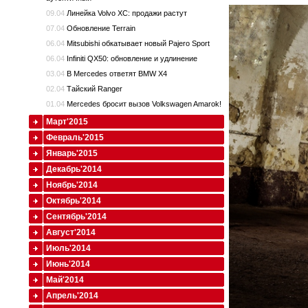
09.04
Линейка Volvo XC: продажи растут
07.04
Обновление Terrain
06.04
Mitsubishi обкатывает новый Pajero Sport
06.04
Infiniti QX50: обновление и удлинение
03.04
В Mercedes ответят BMW X4
02.04
Тайский Ranger
01.04
Mercedes бросит вызов Volkswagen Amarok!
Март'2015
Февраль'2015
Январь'2015
Декабрь'2014
Ноябрь'2014
Октябрь'2014
Сентябрь'2014
Август'2014
Июль'2014
Июнь'2014
Май'2014
Апрель'2014