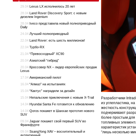
29.04
Lexus LX исполнилось 20 лет
28.04
Land Rover Discovery Sport: с новым
дизелем Ingenium
28.04
Iveco представила новый полноприводный
Daily
24.04
Лучший полноприводный
22.04
Land Rover: есть шесть миллионов!
22.04
Турбо-RX
21.04
“Превосходный” XC90
20.04
Азиатский “гибрид”
20.04
Кроссовер NX – лидер европейских продаж
Lexus
17.04
Американский пилот
16.04
“Алмаз” на испытаниях
15.04
“Кактус” наградили за дизайн
15.04
Непальские приключения с новым X-Trail
Разработчики Intra
из углепластика, на
14.04
Hyundai Santa Fe готовится к обновлению
жесткость конструк
14.04
Qoros покажет в Шанхае прототип нового
подчеркивают разра
SUV
более простым для 
09.04
Jaguar покажет свой первый SUV во
топливных элемента
Франкфурте
характеристик уста
09.04
SsangYong XAV – восхитительный и
“лишь несколько мин
аутентичный