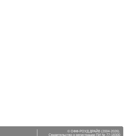
© ОФФ-РОУД ДРАЙВ (2004-2026).
Свидетельство о регистрации ПИ № 77-18300