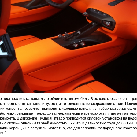
do постарались максимально облегчить автомобиль. В основе кроссовера – ц
 которой крепятся панели кузова, изготовленные из сверхлегкой стали. Приче
ции концепта позволяет применять кузовные панели из любых материалов, что
ботчики, открывает перед дизайнерами новые возможности и делает автомо
ремонта. В движение Hyundai Intrado приводится силовой установкой на вод
х с литий-ионной батареей емкостью 36 кВт/ч и дальностью хода до 600 км. 
новки корейцы не озвучили. Известно, что для заправки “водородного” кроссо
ут”.