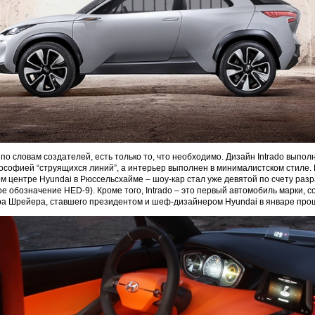
по словам создателей, есть только то, что необходимо. Дизайн Intrado выпол
ософией “струящихся линий”, а интерьер выполнен в минималистском стиле.
ком центре Hyundai в Рюссельсхайме – шоу-кар стал уже девятой по счету раз
ое обозначение HED-9). Кроме того, Intrado – это первый автомобиль марки, 
а Шрейера, ставшего президентом и шеф-дизайнером Hyundai в январе прош