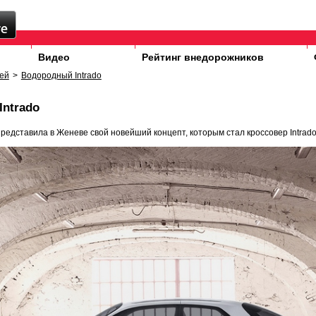
Видео
Рейтинг внедорожников
ей
>
Водородный Intrado
ntrado
редставила в Женеве свой новейший концепт, которым стал кроссовер Intrado