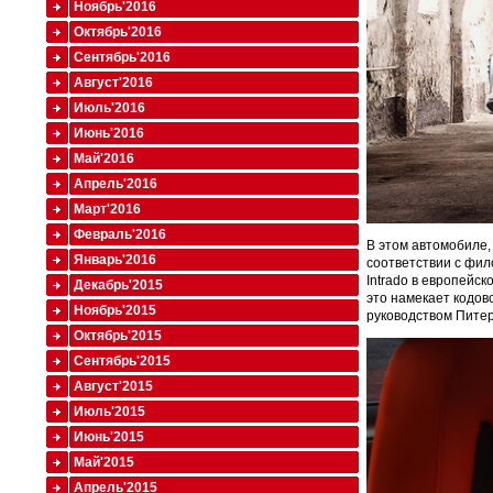
Ноябрь'2016
Октябрь'2016
Сентябрь'2016
Август'2016
Июль'2016
Июнь'2016
Май'2016
Апрель'2016
Март'2016
Февраль'2016
В этом автомобиле, 
Январь'2016
соответствии с фил
Intrado в европейс
Декабрь'2015
это намекает кодов
Ноябрь'2015
руководством Питер
Октябрь'2015
Сентябрь'2015
Август'2015
Июль'2015
Июнь'2015
Май'2015
Апрель'2015