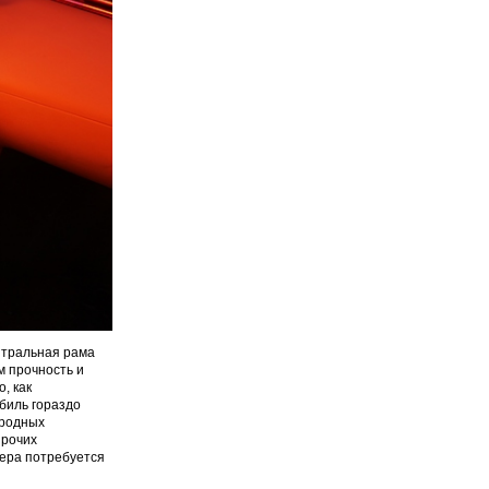
ентральная рама
м прочность и
, как
биль гораздо
ородных
Прочих
вера потребуется