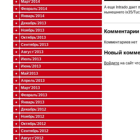
Март'2014
А еще Intrado дает
Февраль'2014
нынешнего ix35/Tuc
Январь'2014
Декабрь'2013
Ноябрь'2013
Комментарии 
Октябрь'2013
Комментариев нет
Сентябрь'2013
Новый комме
Август'2013
Июль'2013
Войдите
на сайт чт
Июнь'2013
Май'2013
Апрель'2013
Март'2013
Февраль'2013
Январь'2013
Декабрь'2012
Ноябрь'2012
Октябрь'2012
Сентябрь'2012
Август'2012