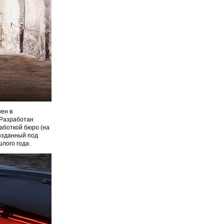
нен в
 Разработан
работкой бюро (на
созданный под
лого года.