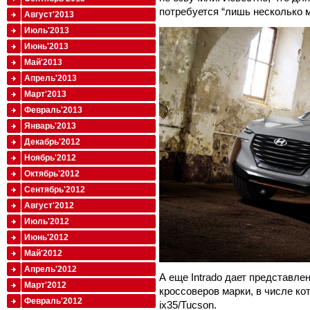
потребуется “лишь несколько м
Август'2013
Июль'2013
Июнь'2013
Май'2013
Апрель'2013
Март'2013
Февраль'2013
Январь'2013
Декабрь'2012
Ноябрь'2012
Октябрь'2012
Сентябрь'2012
Август'2012
Июль'2012
Июнь'2012
Май'2012
Апрель'2012
А еще Intrado дает представле
Март'2012
кроссоверов марки, в числе к
Февраль'2012
ix35/Tucson.