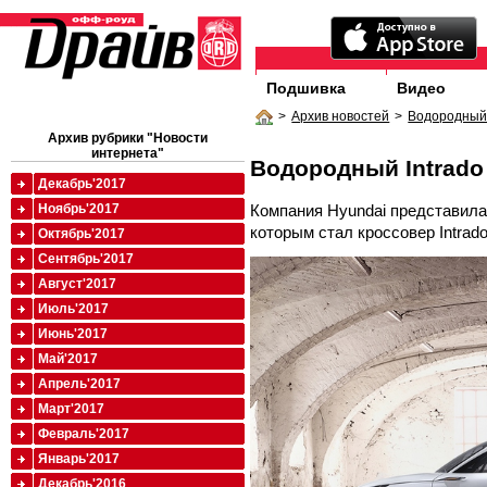
Подшивка
Видео
>
Архив новостей
>
Водородный 
Архив рубрики "Новости
интернета"
Водородный Intrado
Декабрь'2017
Компания Hyundai представила
Ноябрь'2017
которым стал кроссовер Intrado
Октябрь'2017
Сентябрь'2017
Август'2017
Июль'2017
Июнь'2017
Май'2017
Апрель'2017
Март'2017
Февраль'2017
Январь'2017
Декабрь'2016