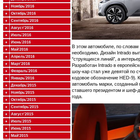
Ноябрь'2016
Октябрь'2016
Сентябрь'2016
Август'2016
Июль'2016
Июнь'2016
В этом автомобиле, по словам 
Май'2016
необходимо. Дизайн Intrado в
Апрель'2016
“струящихся линий”, а интерь
Март'2016
Разработан Intrado в европейс
шоу-кар стал уже девятой по с
Февраль'2016
кодовое обозначение HED-9). Кр
Январь'2016
автомобиль марки, созданный 
Декабрь'2015
ставшего президентом и шеф-д
Ноябрь'2015
года.
Октябрь'2015
Сентябрь'2015
Август'2015
Июль'2015
Июнь'2015
Май'2015