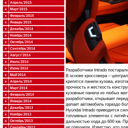
Апрель'2015
Март'2015
Февраль'2015
Январь'2015
Декабрь'2014
Ноябрь'2014
Октябрь'2014
Сентябрь'2014
Август'2014
Июль'2014
Июнь'2014
Разработчики Intrado постара
Май'2014
В основе кроссовера – централ
крепятся панели кузова, изгот
Апрель'2014
прочность и жесткость констр
Март'2014
кузовные панели из любых мат
Февраль'2014
разработчики, открывает пере
Январь'2014
делает автомобиль гораздо бо
Декабрь'2013
Hyundai Intrado приводится си
Ноябрь'2013
топливных элементах с литий-и
Октябрь'2013
дальностью хода до 600 км. П
не озвучили. Известно, что дл
Сентябрь'2013