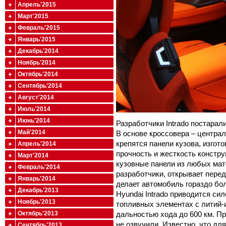
Апрель'2015
Март'2015
Февраль'2015
Январь'2015
Декабрь'2014
Ноябрь'2014
Октябрь'2014
Сентябрь'2014
Август'2014
Июль'2014
Июнь'2014
Разработчики Intrado постара
Май'2014
В основе кроссовера – централ
крепятся панели кузова, изгот
Апрель'2014
прочность и жесткость констр
Март'2014
кузовные панели из любых мат
Февраль'2014
разработчики, открывает пере
Январь'2014
делает автомобиль гораздо бо
Декабрь'2013
Hyundai Intrado приводится си
Ноябрь'2013
топливных элементах с литий-и
Октябрь'2013
дальностью хода до 600 км. П
не озвучили. Известно, что дл
Сентябрь'2013