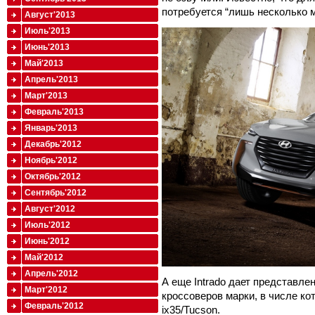
потребуется “лишь несколько м
Август'2013
Июль'2013
Июнь'2013
Май'2013
Апрель'2013
Март'2013
Февраль'2013
Январь'2013
Декабрь'2012
Ноябрь'2012
Октябрь'2012
Сентябрь'2012
Август'2012
Июль'2012
Июнь'2012
Май'2012
Апрель'2012
А еще Intrado дает представле
Март'2012
кроссоверов марки, в числе к
Февраль'2012
ix35/Tucson.