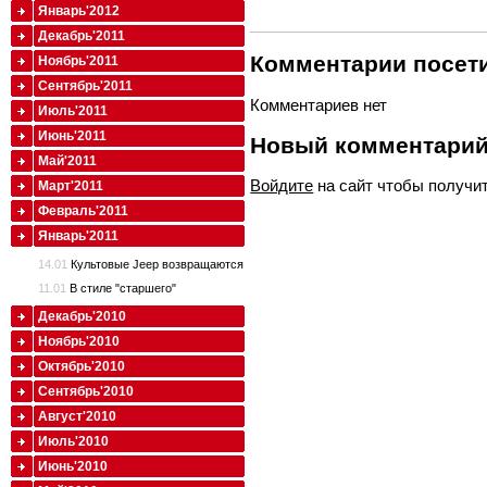
Январь'2012
Декабрь'2011
Комментарии посети
Ноябрь'2011
Сентябрь'2011
Комментариев нет
Июль'2011
Июнь'2011
Новый комментари
Май'2011
Войдите
на сайт чтобы получи
Март'2011
Февраль'2011
Январь'2011
14.01
Культовые Jeep возвращаются
11.01
В стиле "старшего"
Декабрь'2010
Ноябрь'2010
Октябрь'2010
Сентябрь'2010
Август'2010
Июль'2010
Июнь'2010