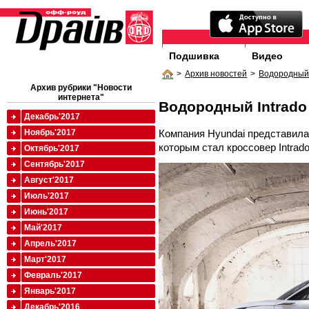
Подшивка
Видео
>
Архив новостей
>
Водородный 
Архив рубрики "Новости
интернета"
Водородный Intrado
Декабрь'2017
Компания Hyundai представила
Ноябрь'2017
которым стал кроссовер Intrado
Октябрь'2017
Сентябрь'2017
Август'2017
Июль'2017
Июнь'2017
Май'2017
Апрель'2017
Март'2017
Февраль'2017
Январь'2017
Декабрь'2016