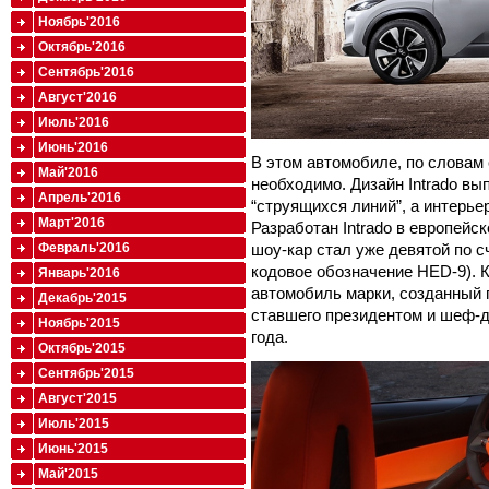
Ноябрь'2016
Октябрь'2016
Сентябрь'2016
Август'2016
Июль'2016
Июнь'2016
В этом автомобиле, по словам 
Май'2016
необходимо. Дизайн Intrado в
Апрель'2016
“струящихся линий”, а интерь
Март'2016
Разработан Intrado в европейс
шоу-кар стал уже девятой по с
Февраль'2016
кодовое обозначение HED-9). Кр
Январь'2016
автомобиль марки, созданный 
Декабрь'2015
ставшего президентом и шеф-д
Ноябрь'2015
года.
Октябрь'2015
Сентябрь'2015
Август'2015
Июль'2015
Июнь'2015
Май'2015