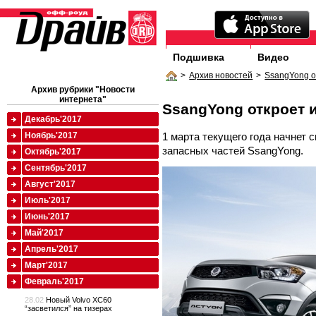
Подшивка
Видео
>
Архив новостей
>
SsangYong о
Архив рубрики "Новости
интернета"
SsangYong откроет 
Декабрь'2017
1 марта текущего года начнет 
Ноябрь'2017
запасных частей SsangYong.
Октябрь'2017
Сентябрь'2017
Август'2017
Июль'2017
Июнь'2017
Май'2017
Апрель'2017
Март'2017
Февраль'2017
28.02
Новый Volvo XC60
“засветился” на тизерах