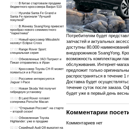
27.02
В Китае стартовали продажи
бюджетного кроссовера Baojun 510
23.02
Hyundai Santa Fe Grand и
Santa Fe признали “Лучшей
покупкой”
22.02
В Женеву SsangYong привезет
прообраз нового семиместного
“паркетника”
Потребителям будет представл
21.02
Новый кроссовер Mitsubishi
запчастей и актуальных аксесс
назовут Eclipse Cross
доступны 80.000 наименований
17.02
Range Rover Sport:
внедорожников SsangYong. Кро
специальная серия
возможность комплектации пак
15.02
Обновленные УАЗ Патриот и
Пикап отправились в Иран
обслуживания. Интернет-магаз
13.02
Кроссовер Toyota CH-R может
предложит только оригинальные
появиться и в России
распространяться в течение 1 г
10.02
Россияне интересуются
Доставка будет осуществлятьс
Jaguar I-Pace
течение суток после заказа. 
09.02
Новая Skoda Yeti получит
гибридную установку
будет уже в первый день весны
08.02
В Land Rover готовят
соперника Porsche Macan
07.02
“Открывая Россию”: на старте
Комментарии посети
– второй сезон!
06.02
Обновленная Toyota
Highlander: уже в продаже
Комментариев нет
02.02
Серийный Audi Q8 выкатил на