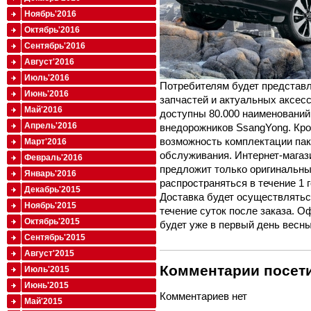
Ноябрь'2016
Октябрь'2016
Сентябрь'2016
Август'2016
Июль'2016
Потребителям будет представл
Июнь'2016
запчастей и актуальных аксесс
Май'2016
доступны 80.000 наименований
Апрель'2016
внедорожников SsangYong. Кро
возможность комплектации пак
Март'2016
обслуживания. Интернет-магаз
Февраль'2016
предложит только оригинальные
Январь'2016
распространяться в течение 1 г
Декабрь'2015
Доставка будет осуществлятьс
Ноябрь'2015
течение суток после заказа. 
Октябрь'2015
будет уже в первый день весны
Сентябрь'2015
Август'2015
Комментарии посети
Июль'2015
Июнь'2015
Комментариев нет
Май'2015