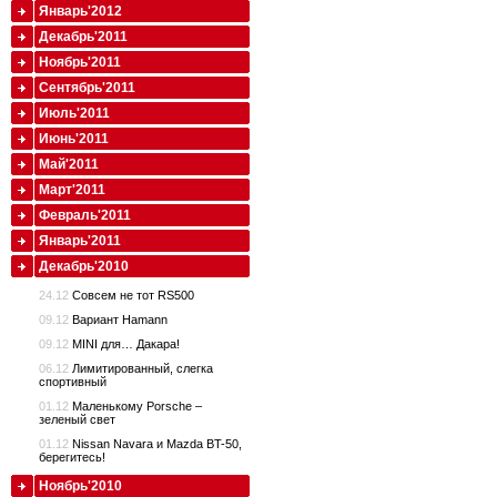
Январь'2012
Декабрь'2011
Ноябрь'2011
Сентябрь'2011
Июль'2011
Июнь'2011
Май'2011
Март'2011
Февраль'2011
Январь'2011
Декабрь'2010
24.12
Совсем не тот RS500
09.12
Вариант Hamann
09.12
MINI для… Дакара!
06.12
Лимитированный, слегка
спортивный
01.12
Маленькому Porsche –
зеленый свет
01.12
Nissan Navara и Mazda BT-50,
берегитесь!
Ноябрь'2010