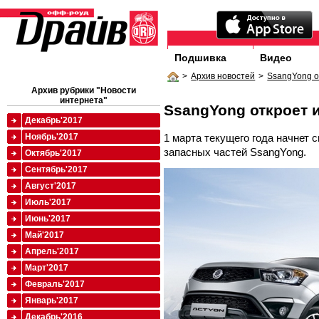
Подшивка
Видео
>
Архив новостей
>
SsangYong о
Архив рубрики "Новости
интернета"
SsangYong откроет 
Декабрь'2017
1 марта текущего года начнет 
Ноябрь'2017
запасных частей SsangYong.
Октябрь'2017
Сентябрь'2017
Август'2017
Июль'2017
Июнь'2017
Май'2017
Апрель'2017
Март'2017
Февраль'2017
Январь'2017
Декабрь'2016